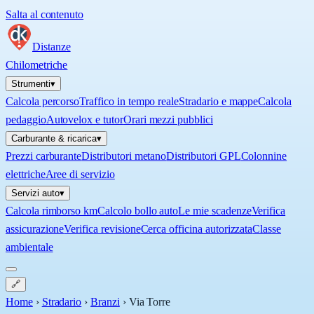
Salta al contenuto
Distanze
Chilometriche
Strumenti
▾
Calcola percorso
Traffico in tempo reale
Stradario e mappe
Calcola
pedaggio
Autovelox e tutor
Orari mezzi pubblici
Carburante & ricarica
▾
Prezzi carburante
Distributori metano
Distributori GPL
Colonnine
elettriche
Aree di servizio
Servizi auto
▾
Calcola rimborso km
Calcolo bollo auto
Le mie scadenze
Verifica
assicurazione
Verifica revisione
Cerca officina autorizzata
Classe
ambientale
🔗
Home
›
Stradario
›
Branzi
›
Via Torre