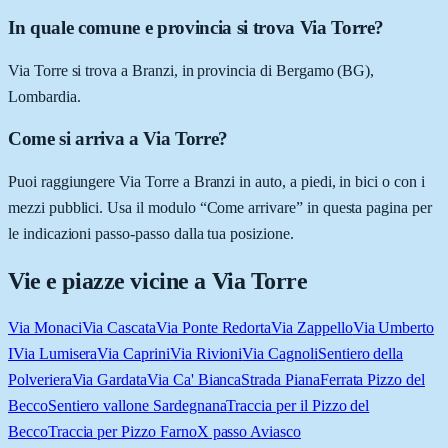
In quale comune e provincia si trova Via Torre?
Via Torre si trova a Branzi, in provincia di Bergamo (BG),
Lombardia.
Come si arriva a Via Torre?
Puoi raggiungere Via Torre a Branzi in auto, a piedi, in bici o con i
mezzi pubblici. Usa il modulo “Come arrivare” in questa pagina per
le indicazioni passo-passo dalla tua posizione.
Vie e piazze vicine a
Via Torre
Via Monaci
Via Cascata
Via Ponte Redorta
Via Zappello
Via Umberto
I
Via Lumisera
Via Caprini
Via Rivioni
Via Cagnoli
Sentiero della
Polveriera
Via Gardata
Via Ca' Bianca
Strada Piana
Ferrata Pizzo del
Becco
Sentiero vallone Sardegnana
Traccia per il Pizzo del
Becco
Traccia per Pizzo Farno
X passo Aviasco