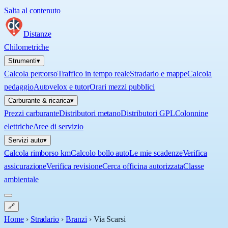
Salta al contenuto
Distanze
Chilometriche
Strumenti
▾
Calcola percorso
Traffico in tempo reale
Stradario e mappe
Calcola
pedaggio
Autovelox e tutor
Orari mezzi pubblici
Carburante & ricarica
▾
Prezzi carburante
Distributori metano
Distributori GPL
Colonnine
elettriche
Aree di servizio
Servizi auto
▾
Calcola rimborso km
Calcolo bollo auto
Le mie scadenze
Verifica
assicurazione
Verifica revisione
Cerca officina autorizzata
Classe
ambientale
🔗
Home
›
Stradario
›
Branzi
›
Via Scarsi