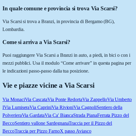
In quale comune e provincia si trova Via Scarsi?
Via Scarsi si trova a Branzi, in provincia di Bergamo (BG),
Lombardia.
Come si arriva a Via Scarsi?
Puoi raggiungere Via Scarsi a Branzi in auto, a piedi, in bici o con i
mezzi pubblici. Usa il modulo “Come arrivare” in questa pagina per
le indicazioni passo-passo dalla tua posizione.
Vie e piazze vicine a
Via Scarsi
Via Monaci
Via Cascata
Via Ponte Redorta
Via Zappello
Via Umberto
I
Via Lumisera
Via Caprini
Via Rivioni
Via Cagnoli
Sentiero della
Polveriera
Via Gardata
Via Ca' Bianca
Strada Piana
Ferrata Pizzo del
Becco
Sentiero vallone Sardegnana
Traccia per il Pizzo del
Becco
Traccia per Pizzo Farno
X passo Aviasco