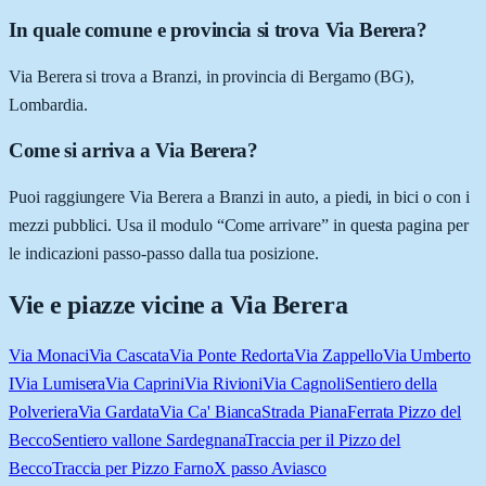
In quale comune e provincia si trova Via Berera?
Via Berera si trova a Branzi, in provincia di Bergamo (BG),
Lombardia.
Come si arriva a Via Berera?
Puoi raggiungere Via Berera a Branzi in auto, a piedi, in bici o con i
mezzi pubblici. Usa il modulo “Come arrivare” in questa pagina per
le indicazioni passo-passo dalla tua posizione.
Vie e piazze vicine a
Via Berera
Via Monaci
Via Cascata
Via Ponte Redorta
Via Zappello
Via Umberto
I
Via Lumisera
Via Caprini
Via Rivioni
Via Cagnoli
Sentiero della
Polveriera
Via Gardata
Via Ca' Bianca
Strada Piana
Ferrata Pizzo del
Becco
Sentiero vallone Sardegnana
Traccia per il Pizzo del
Becco
Traccia per Pizzo Farno
X passo Aviasco