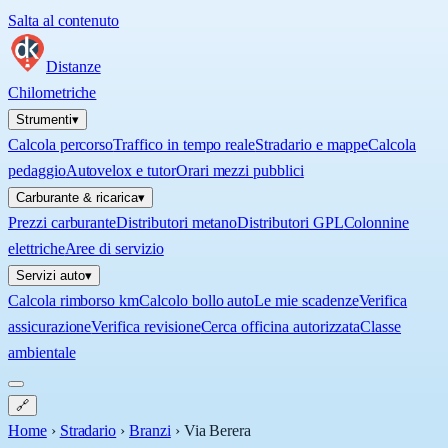
Salta al contenuto
Distanze
Chilometriche
Strumenti
▾
Calcola percorso
Traffico in tempo reale
Stradario e mappe
Calcola
pedaggio
Autovelox e tutor
Orari mezzi pubblici
Carburante & ricarica
▾
Prezzi carburante
Distributori metano
Distributori GPL
Colonnine
elettriche
Aree di servizio
Servizi auto
▾
Calcola rimborso km
Calcolo bollo auto
Le mie scadenze
Verifica
assicurazione
Verifica revisione
Cerca officina autorizzata
Classe
ambientale
🔗
Home
›
Stradario
›
Branzi
›
Via Berera