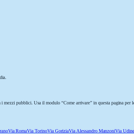
dia.
on i mezzi pubblici. Usa il modulo “Come arrivare” in questa pagina per l
rano
Via Roma
Via Torino
Via Gorizia
Via Alessandro Manzoni
Via Udin