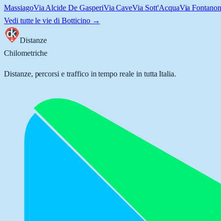
Massiago
Via Alcide De Gasperi
Via Cave
Via Sott'Acqua
Via Fontano
Vedi tutte le vie di
Botticino
→
Distanze
Chilometriche
Distanze, percorsi e traffico in tempo reale in tutta Italia.