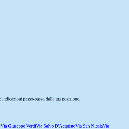
e indicazioni passo-passo dalla tua posizione.
e
Via Giuseppe Verdi
Via Salvo D'Acquisto
Via San Nicola
Via