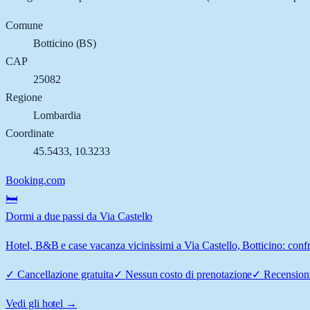
Comune
Botticino
(
BS
)
CAP
25082
Regione
Lombardia
Coordinate
45.5433
,
10.3233
Booking.com
🛏️
Dormi a due passi da Via Castello
Hotel, B&B e case vacanza vicinissimi a Via Castello, Botticino: confro
✓
Cancellazione gratuita
✓
Nessun costo di prenotazione
✓
Recensioni
Vedi gli hotel →