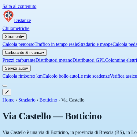
Salta al contenuto
Distanze
Chilometriche
Strumenti
▾
Calcola percorso
Traffico in tempo reale
Stradario e mappe
Calcola ped
Carburante & ricarica
▾
Prezzi carburante
Distributori metano
Distributori GPL
Colonnine elettr
Servizi auto
▾
Calcola rimborso km
Calcolo bollo auto
Le mie scadenze
Verifica assic
🔗
Home
›
Stradario
›
Botticino
›
Via Castello
Via Castello
—
Botticino
Via Castello è una via di Botticino, in provincia di Brescia (BS), in L