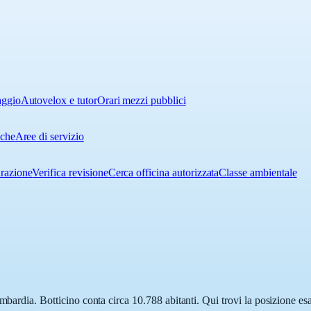
aggio
Autovelox e tutor
Orari mezzi pubblici
iche
Aree di servizio
urazione
Verifica revisione
Cerca officina autorizzata
Classe ambientale
ombardia. Botticino conta circa 10.788 abitanti. Qui trovi la posizione es