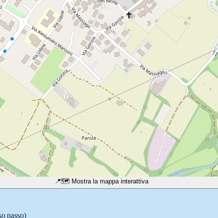
📍
🗺️ Mostra la mappa interattiva
so passo)