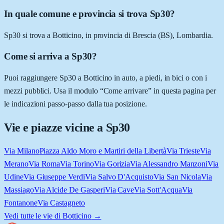
In quale comune e provincia si trova Sp30?
Sp30 si trova a Botticino, in provincia di Brescia (BS), Lombardia.
Come si arriva a Sp30?
Puoi raggiungere Sp30 a Botticino in auto, a piedi, in bici o con i
mezzi pubblici. Usa il modulo “Come arrivare” in questa pagina per
le indicazioni passo-passo dalla tua posizione.
Vie e piazze vicine a
Sp30
Via Milano
Piazza Aldo Moro e Martiri della Libertà
Via Trieste
Via
Merano
Via Roma
Via Torino
Via Gorizia
Via Alessandro Manzoni
Via
Udine
Via Giuseppe Verdi
Via Salvo D'Acquisto
Via San Nicola
Via
Massiago
Via Alcide De Gasperi
Via Cave
Via Sott'Acqua
Via
Fontanone
Via Castagneto
Vedi tutte le vie di
Botticino
→