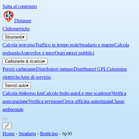
Salta al contenuto
Distanze
Chilometriche
Strumenti
▾
Calcola percorso
Traffico in tempo reale
Stradario e mappe
Calcola
pedaggio
Autovelox e tutor
Orari mezzi pubblici
Carburante & ricarica
▾
Prezzi carburante
Distributori metano
Distributori GPL
Colonnine
elettriche
Aree di servizio
Servizi auto
▾
Calcola rimborso km
Calcolo bollo auto
Le mie scadenze
Verifica
assicurazione
Verifica revisione
Cerca officina autorizzata
Classe
ambientale
🔗
Home
›
Stradario
›
Botticino
›
Sp30