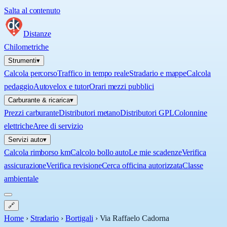
Salta al contenuto
Distanze
Chilometriche
Strumenti
▾
Calcola percorso
Traffico in tempo reale
Stradario e mappe
Calcola
pedaggio
Autovelox e tutor
Orari mezzi pubblici
Carburante & ricarica
▾
Prezzi carburante
Distributori metano
Distributori GPL
Colonnine
elettriche
Aree di servizio
Servizi auto
▾
Calcola rimborso km
Calcolo bollo auto
Le mie scadenze
Verifica
assicurazione
Verifica revisione
Cerca officina autorizzata
Classe
ambientale
🔗
Home
›
Stradario
›
Bortigali
›
Via Raffaelo Cadorna