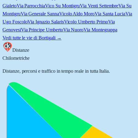
Gialeto
Via Parrocchia
Vico Su Montigru
Via Venti Settembre
Via Su
Montigru
Via Generale Sanna
Vicolo Aldo Moro
Via Santa Lucia
Via
Ugo Foscolo
Via Ignazio Salaris
Vicolo Umberto Primo
Via
Genovesi
Via Principe Umberto
Via Nuoro
Via Montegrappa
Vedi tutte le vie di
Bortigali
→
Distanze
Chilometriche
Distanze, percorsi e traffico in tempo reale in tutta Italia.