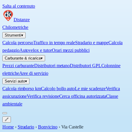
Salta al contenuto
Distanze
Chilometriche
Strumenti
▾
Calcola percorso
Traffico in tempo reale
Stradario e mappe
Calcola
pedaggio
Autovelox e tutor
Orari mezzi pubblici
Carburante & ricarica
▾
Prezzi carburante
Distributori metano
Distributori GPL
Colonnine
elettriche
Aree di servizio
Servizi auto
▾
Calcola rimborso km
Calcolo bollo auto
Le mie scadenze
Verifica
assicurazione
Verifica revisione
Cerca officina autorizzata
Classe
ambientale
🔗
Home
›
Stradario
›
Bonvicino
›
Via Castelle