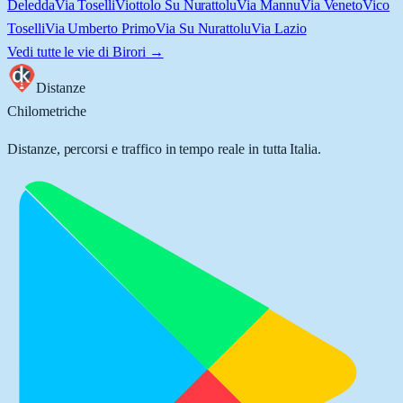
Deledda
Via Toselli
Viottolo Su Nurattolu
Via Mannu
Via Veneto
Vico
Toselli
Via Umberto Primo
Via Su Nurattolu
Via Lazio
Vedi tutte le vie di
Birori
→
Distanze
Chilometriche
Distanze, percorsi e traffico in tempo reale in tutta Italia.