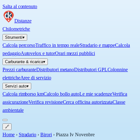
Salta al contenuto
Distanze
Chilometriche
Strumenti
▾
Calcola percorso
Traffico in tempo reale
Stradario e mappe
Calcola
pedaggio
Autovelox e tutor
Orari mezzi pubblici
Carburante & ricarica
▾
Prezzi carburante
Distributori metano
Distributori GPL
Colonnine
elettriche
Aree di servizio
Servizi auto
▾
Calcola rimborso km
Calcolo bollo auto
Le mie scadenze
Verifica
assicurazione
Verifica revisione
Cerca officina autorizzata
Classe
ambientale
🔗
Home
›
Stradario
›
Birori
›
Piazza Iv Novenbre