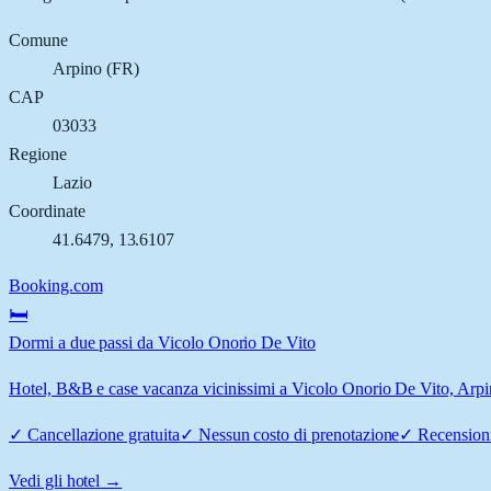
Comune
Arpino
(
FR
)
CAP
03033
Regione
Lazio
Coordinate
41.6479
,
13.6107
Booking.com
🛏️
Dormi a due passi da Vicolo Onorio De Vito
Hotel, B&B e case vacanza vicinissimi a Vicolo Onorio De Vito, Arpino
✓
Cancellazione gratuita
✓
Nessun costo di prenotazione
✓
Recensioni
Vedi gli hotel →