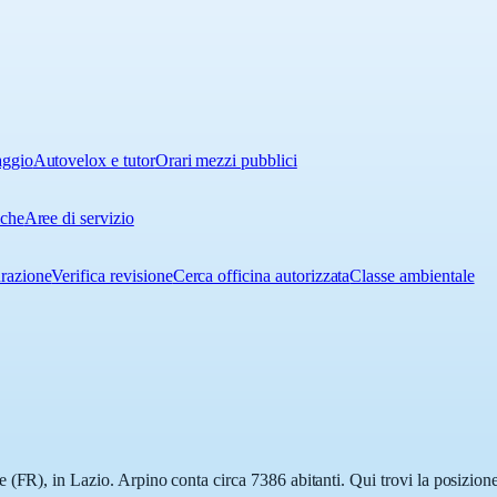
aggio
Autovelox e tutor
Orari mezzi pubblici
iche
Aree di servizio
urazione
Verifica revisione
Cerca officina autorizzata
Classe ambientale
(FR), in Lazio. Arpino conta circa 7386 abitanti. Qui trovi la posizione