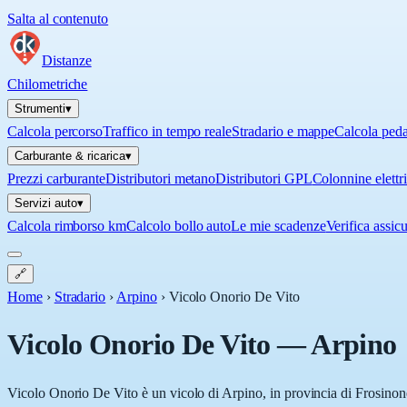
Salta al contenuto
Distanze
Chilometriche
Strumenti
▾
Calcola percorso
Traffico in tempo reale
Stradario e mappe
Calcola ped
Carburante & ricarica
▾
Prezzi carburante
Distributori metano
Distributori GPL
Colonnine elettr
Servizi auto
▾
Calcola rimborso km
Calcolo bollo auto
Le mie scadenze
Verifica assic
🔗
Home
›
Stradario
›
Arpino
›
Vicolo Onorio De Vito
Vicolo Onorio De Vito
—
Arpino
Vicolo Onorio De Vito è un vicolo di Arpino, in provincia di Frosinone 