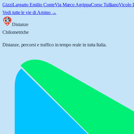
Gizzi
Largario Emilio Conte
Via Marco Agrippa
Corso Tulliano
Vicolo 
Vedi tutte le vie di
Arpino
→
Distanze
Chilometriche
Distanze, percorsi e traffico in tempo reale in tutta Italia.