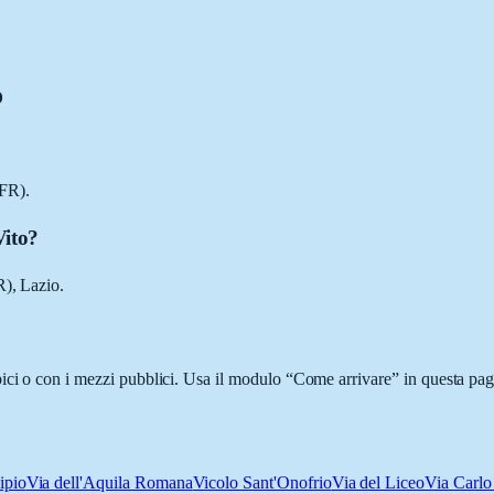
o
FR).
Vito?
R), Lazio.
ici o con i mezzi pubblici. Usa il modulo “Come arrivare” in questa pagi
ipio
Via dell'Aquila Romana
Vicolo Sant'Onofrio
Via del Liceo
Via Carlo