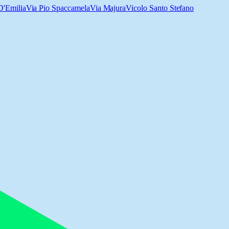
D'Emilia
Via Pio Spaccamela
Via Majura
Vicolo Santo Stefano