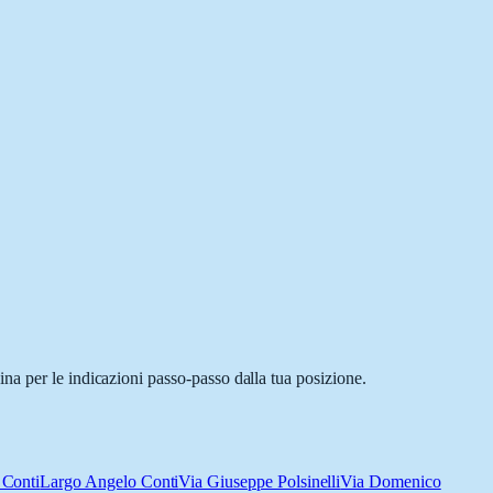
na per le indicazioni passo-passo dalla tua posizione.
 Conti
Largo Angelo Conti
Via Giuseppe Polsinelli
Via Domenico