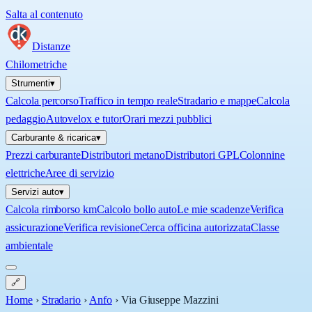
Salta al contenuto
Distanze
Chilometriche
Strumenti
▾
Calcola percorso
Traffico in tempo reale
Stradario e mappe
Calcola
pedaggio
Autovelox e tutor
Orari mezzi pubblici
Carburante & ricarica
▾
Prezzi carburante
Distributori metano
Distributori GPL
Colonnine
elettriche
Aree di servizio
Servizi auto
▾
Calcola rimborso km
Calcolo bollo auto
Le mie scadenze
Verifica
assicurazione
Verifica revisione
Cerca officina autorizzata
Classe
ambientale
🔗
Home
›
Stradario
›
Anfo
›
Via Giuseppe Mazzini