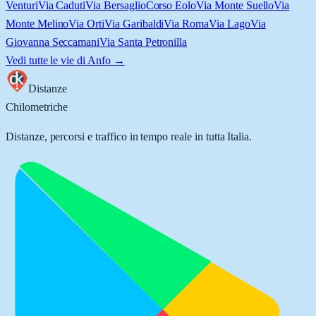
Venturi
Via Caduti
Via Bersaglio
Corso Eolo
Via Monte Suello
Via
Monte Melino
Via Orti
Via Garibaldi
Via Roma
Via Lago
Via
Giovanna Seccamani
Via Santa Petronilla
Vedi tutte le vie di
Anfo
→
Distanze
Chilometriche
Distanze, percorsi e traffico in tempo reale in tutta Italia.