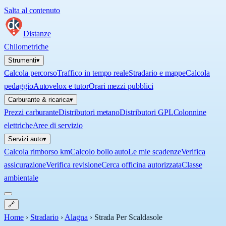
Salta al contenuto
Distanze
Chilometriche
Strumenti
▾
Calcola percorso
Traffico in tempo reale
Stradario e mappe
Calcola
pedaggio
Autovelox e tutor
Orari mezzi pubblici
Carburante & ricarica
▾
Prezzi carburante
Distributori metano
Distributori GPL
Colonnine
elettriche
Aree di servizio
Servizi auto
▾
Calcola rimborso km
Calcolo bollo auto
Le mie scadenze
Verifica
assicurazione
Verifica revisione
Cerca officina autorizzata
Classe
ambientale
🔗
Home
›
Stradario
›
Alagna
›
Strada Per Scaldasole