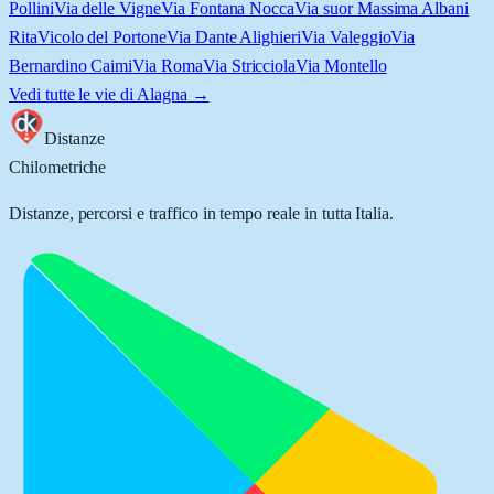
Pollini
Via delle Vigne
Via Fontana Nocca
Via suor Massima Albani
Rita
Vicolo del Portone
Via Dante Alighieri
Via Valeggio
Via
Bernardino Caimi
Via Roma
Via Stricciola
Via Montello
Vedi tutte le vie di
Alagna
→
Distanze
Chilometriche
Distanze, percorsi e traffico in tempo reale in tutta Italia.