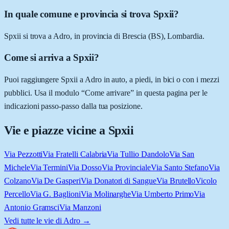
In quale comune e provincia si trova Spxii?
Spxii si trova a Adro, in provincia di Brescia (BS), Lombardia.
Come si arriva a Spxii?
Puoi raggiungere Spxii a Adro in auto, a piedi, in bici o con i mezzi
pubblici. Usa il modulo “Come arrivare” in questa pagina per le
indicazioni passo-passo dalla tua posizione.
Vie e piazze vicine a
Spxii
Via Pezzotti
Via Fratelli Calabria
Via Tullio Dandolo
Via San
Michele
Via Termini
Via Dosso
Via Provinciale
Via Santo Stefano
Via
Colzano
Via De Gasperi
Via Donatori di Sangue
Via Brutello
Vicolo
Percello
Via G. Baglioni
Via Molinarghe
Via Umberto Primo
Via
Antonio Gramsci
Via Manzoni
Vedi tutte le vie di
Adro
→