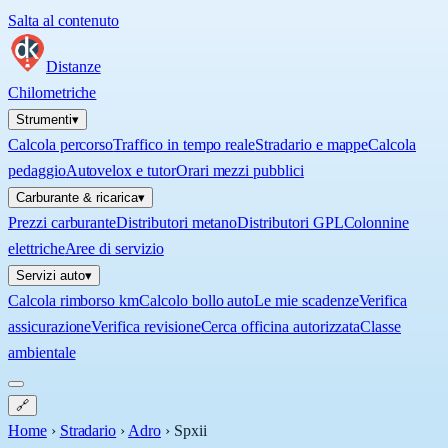
Salta al contenuto
Distanze
Chilometriche
Strumenti
▾
Calcola percorso
Traffico in tempo reale
Stradario e mappe
Calcola
pedaggio
Autovelox e tutor
Orari mezzi pubblici
Carburante & ricarica
▾
Prezzi carburante
Distributori metano
Distributori GPL
Colonnine
elettriche
Aree di servizio
Servizi auto
▾
Calcola rimborso km
Calcolo bollo auto
Le mie scadenze
Verifica
assicurazione
Verifica revisione
Cerca officina autorizzata
Classe
ambientale
🔗
Home
›
Stradario
›
Adro
›
Spxii