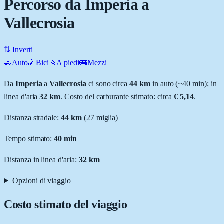
Percorso da Imperia a
Vallecrosia
⇅ Inverti
🚗
Auto
🚴
Bici
🚶
A piedi
🚌
Mezzi
Da
Imperia
a
Vallecrosia
ci sono circa
44
km
in auto (~
40 min
); in
linea d'aria
32
km
.
Costo del carburante stimato: circa
€ 5,14
.
Distanza stradale
:
44
km
(
27
miglia)
Tempo stimato:
40 min
Distanza in linea d'aria:
32
km
Opzioni di viaggio
Costo stimato del viaggio