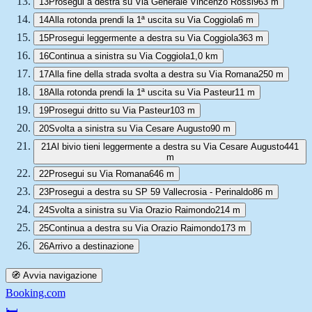
13
Prosegui a destra su Via Generale Vincenzo Rossi
963 m
14
Alla rotonda prendi la 1ª uscita su Via Coggiola
6 m
15
Prosegui leggermente a destra su Via Coggiola
363 m
16
Continua a sinistra su Via Coggiola
1,0 km
17
Alla fine della strada svolta a destra su Via Romana
250 m
18
Alla rotonda prendi la 1ª uscita su Via Pasteur
11 m
19
Prosegui dritto su Via Pasteur
103 m
20
Svolta a sinistra su Via Cesare Augusto
90 m
21
Al bivio tieni leggermente a destra su Via Cesare Augusto
441
m
22
Prosegui su Via Romana
646 m
23
Prosegui a destra su SP 59 Vallecrosia - Perinaldo
86 m
24
Svolta a sinistra su Via Orazio Raimondo
214 m
25
Continua a destra su Via Orazio Raimondo
173 m
26
Arrivo a destinazione
🧭 Avvia navigazione
Booking.com
🛏️