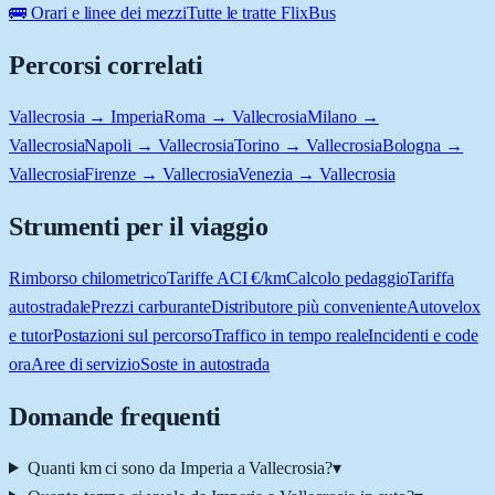
🚌 Orari e linee dei mezzi
Tutte le tratte FlixBus
Percorsi correlati
Vallecrosia → Imperia
Roma → Vallecrosia
Milano →
Vallecrosia
Napoli → Vallecrosia
Torino → Vallecrosia
Bologna →
Vallecrosia
Firenze → Vallecrosia
Venezia → Vallecrosia
Strumenti per il viaggio
Rimborso chilometrico
Tariffe ACI €/km
Calcolo pedaggio
Tariffa
autostradale
Prezzi carburante
Distributore più conveniente
Autovelox
e tutor
Postazioni sul percorso
Traffico in tempo reale
Incidenti e code
ora
Aree di servizio
Soste in autostrada
Domande frequenti
Quanti km ci sono da Imperia a Vallecrosia?
▾