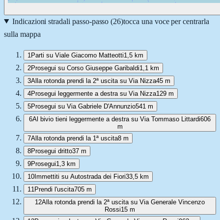
Indicazioni stradali passo-passo (
26
)
tocca una voce per centrarla
sulla mappa
1
Parti su Viale Giacomo Matteotti
1,5 km
2
Prosegui su Corso Giuseppe Garibaldi
1,1 km
3
Alla rotonda prendi la 2ª uscita su Via Nizza
45 m
4
Prosegui leggermente a destra su Via Nizza
129 m
5
Prosegui su Via Gabriele D'Annunzio
541 m
6
Al bivio tieni leggermente a destra su Via Tommaso Littardi
606
m
7
Alla rotonda prendi la 1ª uscita
8 m
8
Prosegui dritto
37 m
9
Prosegui
1,3 km
10
Immettiti su Autostrada dei Fiori
33,5 km
11
Prendi l'uscita
705 m
12
Alla rotonda prendi la 2ª uscita su Via Generale Vincenzo
Rossi
15 m