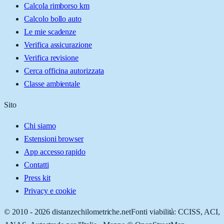
Calcola rimborso km
Calcolo bollo auto
Le mie scadenze
Verifica assicurazione
Verifica revisione
Cerca officina autorizzata
Classe ambientale
Sito
Chi siamo
Estensioni browser
App accesso rapido
Contatti
Press kit
Privacy e cookie
© 2010 -
2026
distanzechilometriche.net
Fonti viabilità: CCISS, ACI,