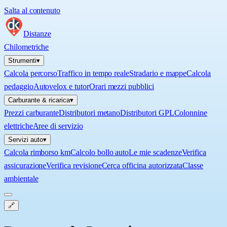
Salta al contenuto
Distanze
Chilometriche
Strumenti
▾
Calcola percorso
Traffico in tempo reale
Stradario e mappe
Calcola
pedaggio
Autovelox e tutor
Orari mezzi pubblici
Carburante & ricarica
▾
Prezzi carburante
Distributori metano
Distributori GPL
Colonnine
elettriche
Aree di servizio
Servizi auto
▾
Calcola rimborso km
Calcolo bollo auto
Le mie scadenze
Verifica
assicurazione
Verifica revisione
Cerca officina autorizzata
Classe
ambientale
🔗