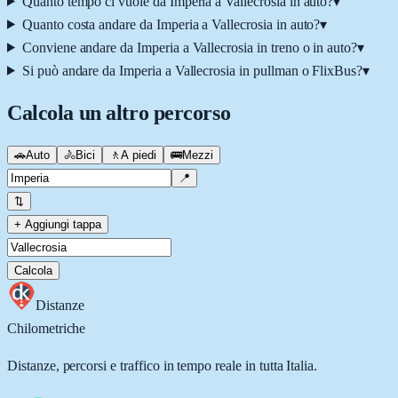
Quanto tempo ci vuole da Imperia a Vallecrosia in auto?
▾
Quanto costa andare da Imperia a Vallecrosia in auto?
▾
Conviene andare da Imperia a Vallecrosia in treno o in auto?
▾
Si può andare da Imperia a Vallecrosia in pullman o FlixBus?
▾
Calcola un altro percorso
🚗
Auto
🚴
Bici
🚶
A piedi
🚌
Mezzi
📍
⇅
+ Aggiungi tappa
Calcola
Distanze
Chilometriche
Distanze, percorsi e traffico in tempo reale in tutta Italia.