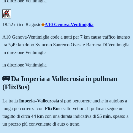
in direzione Ventimiglia
18:52 di ieri 8 agosto
A10 Genova-Ventimiglia
A10 Genova-Ventimiglia code a tratti per 7 km causa traffico intenso
tra 5,49 km dopo Svincolo Sanremo Ovest e Barriera Di Ventimiglia
in direzione Ventimiglia
in direzione Ventimiglia
🚌 Da
Imperia
a
Vallecrosia
in pullman
(FlixBus)
La tratta
Imperia
–
Vallecrosia
si può percorrere anche in autobus a
lunga percorrenza con
FlixBus
e altri vettori. Il pullman segue un
tragitto di circa
44
km
con una durata indicativa di
55 min
, spesso a
un prezzo più conveniente di auto o treno.