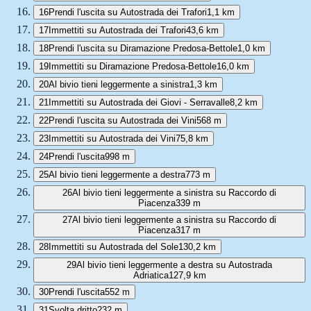
16
Prendi l'uscita su Autostrada dei Trafori
1,1 km
17
Immettiti su Autostrada dei Trafori
43,6 km
18
Prendi l'uscita su Diramazione Predosa-Bettole
1,0 km
19
Immettiti su Diramazione Predosa-Bettole
16,0 km
20
Al bivio tieni leggermente a sinistra
1,3 km
21
Immettiti su Autostrada dei Giovi - Serravalle
8,2 km
22
Prendi l'uscita su Autostrada dei Vini
568 m
23
Immettiti su Autostrada dei Vini
75,8 km
24
Prendi l'uscita
998 m
25
Al bivio tieni leggermente a destra
773 m
26
Al bivio tieni leggermente a sinistra su Raccordo di
Piacenza
339 m
27
Al bivio tieni leggermente a sinistra su Raccordo di
Piacenza
317 m
28
Immettiti su Autostrada del Sole
130,2 km
29
Al bivio tieni leggermente a destra su Autostrada
Adriatica
127,9 km
30
Prendi l'uscita
552 m
31
Svolta dritto
232 m