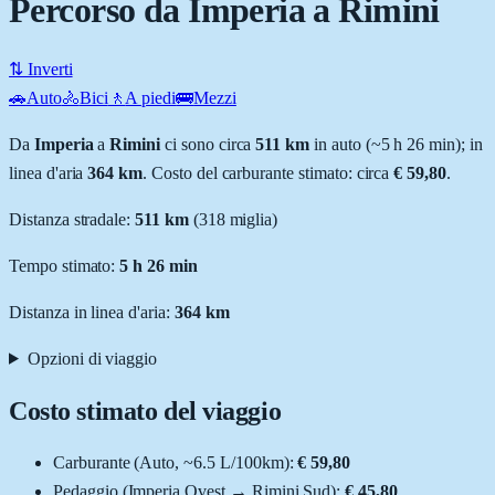
Percorso da Imperia a Rimini
⇅ Inverti
🚗
Auto
🚴
Bici
🚶
A piedi
🚌
Mezzi
Da
Imperia
a
Rimini
ci sono circa
511
km
in auto (~
5 h 26 min
); in
linea d'aria
364
km
.
Costo del carburante stimato: circa
€ 59,80
.
Distanza stradale
:
511
km
(
318
miglia)
Tempo stimato:
5 h 26 min
Distanza in linea d'aria:
364
km
Opzioni di viaggio
Costo stimato del viaggio
Carburante (
Auto
, ~
6.5
L
/100km):
€ 59,80
Pedaggio (
Imperia Ovest
→
Rimini Sud
):
€ 45,80