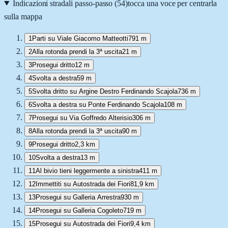
Indicazioni stradali passo-passo (
54
)
tocca una voce per centrarla
sulla mappa
1
Parti su Viale Giacomo Matteotti
791 m
2
Alla rotonda prendi la 3ª uscita
21 m
3
Prosegui dritto
12 m
4
Svolta a destra
59 m
5
Svolta dritto su Argine Destro Ferdinando Scajola
736 m
6
Svolta a destra su Ponte Ferdinando Scajola
108 m
7
Prosegui su Via Goffredo Alterisio
306 m
8
Alla rotonda prendi la 3ª uscita
90 m
9
Prosegui dritto
2,3 km
10
Svolta a destra
13 m
11
Al bivio tieni leggermente a sinistra
411 m
12
Immettiti su Autostrada dei Fiori
81,9 km
13
Prosegui su Galleria Arrestra
930 m
14
Prosegui su Galleria Cogoleto
719 m
15
Prosegui su Autostrada dei Fiori
9,4 km