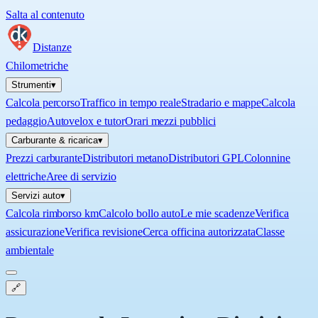
Salta al contenuto
Distanze
Chilometriche
Strumenti
▾
Calcola percorso
Traffico in tempo reale
Stradario e mappe
Calcola
pedaggio
Autovelox e tutor
Orari mezzi pubblici
Carburante & ricarica
▾
Prezzi carburante
Distributori metano
Distributori GPL
Colonnine
elettriche
Aree di servizio
Servizi auto
▾
Calcola rimborso km
Calcolo bollo auto
Le mie scadenze
Verifica
assicurazione
Verifica revisione
Cerca officina autorizzata
Classe
ambientale
🔗