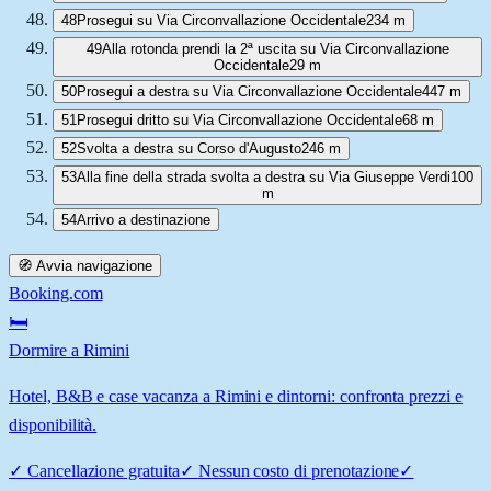
48
Prosegui su Via Circonvallazione Occidentale
234 m
49
Alla rotonda prendi la 2ª uscita su Via Circonvallazione
Occidentale
29 m
50
Prosegui a destra su Via Circonvallazione Occidentale
447 m
51
Prosegui dritto su Via Circonvallazione Occidentale
68 m
52
Svolta a destra su Corso d'Augusto
246 m
53
Alla fine della strada svolta a destra su Via Giuseppe Verdi
100
m
54
Arrivo a destinazione
🧭 Avvia navigazione
Booking.com
🛏️
Dormire a Rimini
Hotel, B&B e case vacanza a Rimini e dintorni: confronta prezzi e
disponibilità.
✓
Cancellazione gratuita
✓
Nessun costo di prenotazione
✓