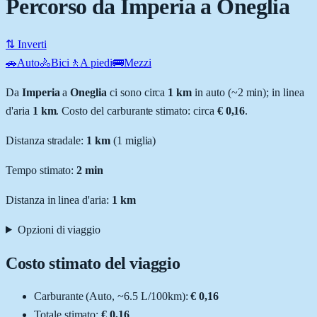
Percorso da Imperia a Oneglia
⇅ Inverti
🚗
Auto
🚴
Bici
🚶
A piedi
🚌
Mezzi
Da
Imperia
a
Oneglia
ci sono circa
1
km
in auto (~
2 min
); in linea
d'aria
1
km
.
Costo del carburante stimato: circa
€ 0,16
.
Distanza stradale
:
1
km
(
1
miglia)
Tempo stimato:
2 min
Distanza in linea d'aria:
1
km
Opzioni di viaggio
Costo stimato del viaggio
Carburante (
Auto
, ~
6.5
L
/100km):
€ 0,16
Totale stimato:
€ 0,16