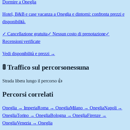
Dormire a Oneglia
Hotel, B&B e case vacanza a Oneglia e dintorni: confronta prezzi e
disponibilità.
✓
Cancellazione gratuita
✓
Nessun costo di prenotazione
✓
Recensioni verificate
Vedi disponibilità e prezzi →
🚦 Traffico sul percorso
nessuna
Strada libera lungo il percorso 👍
Percorsi correlati
Oneglia → Imperia
Roma → Oneglia
Milano → Oneglia
Napoli →
Oneglia
Torino → Oneglia
Bologna → Oneglia
Firenze →
Oneglia
Venezia → Oneglia