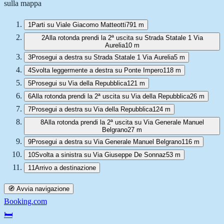
sulla mappa
1
Parti su Viale Giacomo Matteotti
791 m
2
Alla rotonda prendi la 2ª uscita su Strada Statale 1 Via
Aurelia
10 m
3
Prosegui a destra su Strada Statale 1 Via Aurelia
5 m
4
Svolta leggermente a destra su Ponte Impero
118 m
5
Prosegui su Via della Repubblica
121 m
6
Alla rotonda prendi la 2ª uscita su Via della Repubblica
26 m
7
Prosegui a destra su Via della Repubblica
124 m
8
Alla rotonda prendi la 2ª uscita su Via Generale Manuel
Belgrano
27 m
9
Prosegui a destra su Via Generale Manuel Belgrano
116 m
10
Svolta a sinistra su Via Giuseppe De Sonnaz
53 m
11
Arrivo a destinazione
🧭 Avvia navigazione
Booking.com
🛏️