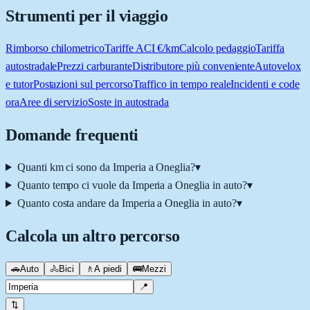
Strumenti per il viaggio
Rimborso chilometrico
Tariffe ACI €/km
Calcolo pedaggio
Tariffa
autostradale
Prezzi carburante
Distributore più conveniente
Autovelox
e tutor
Postazioni sul percorso
Traffico in tempo reale
Incidenti e code
ora
Aree di servizio
Soste in autostrada
Domande frequenti
Quanti km ci sono da Imperia a Oneglia?
▾
Quanto tempo ci vuole da Imperia a Oneglia in auto?
▾
Quanto costa andare da Imperia a Oneglia in auto?
▾
Calcola un altro percorso
🚗
Auto
🚴
Bici
🚶
A piedi
🚌
Mezzi
📍
⇅