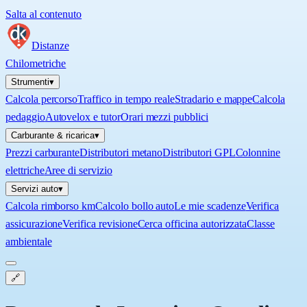
Salta al contenuto
Distanze
Chilometriche
Strumenti
▾
Calcola percorso
Traffico in tempo reale
Stradario e mappe
Calcola
pedaggio
Autovelox e tutor
Orari mezzi pubblici
Carburante & ricarica
▾
Prezzi carburante
Distributori metano
Distributori GPL
Colonnine
elettriche
Aree di servizio
Servizi auto
▾
Calcola rimborso km
Calcolo bollo auto
Le mie scadenze
Verifica
assicurazione
Verifica revisione
Cerca officina autorizzata
Classe
ambientale
🔗