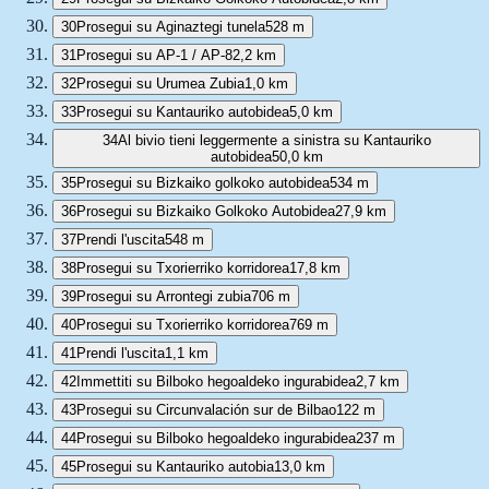
30
Prosegui su Aginaztegi tunela
528 m
31
Prosegui su AP-1 / AP-8
2,2 km
32
Prosegui su Urumea Zubia
1,0 km
33
Prosegui su Kantauriko autobidea
5,0 km
34
Al bivio tieni leggermente a sinistra su Kantauriko
autobidea
50,0 km
35
Prosegui su Bizkaiko golkoko autobidea
534 m
36
Prosegui su Bizkaiko Golkoko Autobidea
27,9 km
37
Prendi l'uscita
548 m
38
Prosegui su Txorierriko korridorea
17,8 km
39
Prosegui su Arrontegi zubia
706 m
40
Prosegui su Txorierriko korridorea
769 m
41
Prendi l'uscita
1,1 km
42
Immettiti su Bilboko hegoaldeko ingurabidea
2,7 km
43
Prosegui su Circunvalación sur de Bilbao
122 m
44
Prosegui su Bilboko hegoaldeko ingurabidea
237 m
45
Prosegui su Kantauriko autobia
13,0 km