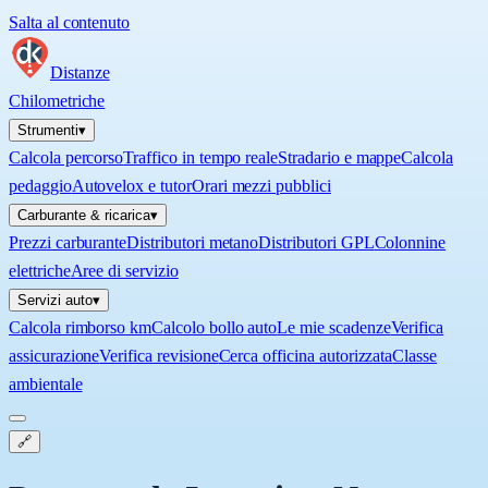
Salta al contenuto
Distanze
Chilometriche
Strumenti
▾
Calcola percorso
Traffico in tempo reale
Stradario e mappe
Calcola
pedaggio
Autovelox e tutor
Orari mezzi pubblici
Carburante & ricarica
▾
Prezzi carburante
Distributori metano
Distributori GPL
Colonnine
elettriche
Aree di servizio
Servizi auto
▾
Calcola rimborso km
Calcolo bollo auto
Le mie scadenze
Verifica
assicurazione
Verifica revisione
Cerca officina autorizzata
Classe
ambientale
🔗