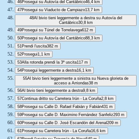
46
Prosegui su Autovía del Cantábrico
46,4 km
47
Prosegui su Viaducto de Campiazo
13,7 km
48
Al bivio tieni leggermente a destra su Autovía del
Cantábrico
30,8 km
49
Prosegui su Túnel de Torrelavega
612 m
50
Prosegui su Autovía del Cantábrico
88,3 km
51
Prendi l'uscita
382 m
52
Prosegui
1,1 km
53
Alla rotonda prendi la 3ª uscita
117 m
54
Prosegui leggermente a destra
16,1 km
55
Al bivio tieni leggermente a sinistra su Nueva glorieta de
acceso a Arriondas
38 m
56
Al bivio tieni leggermente a destra
9,8 km
57
Continua dritto su Carretera Irún - La Coruña
2,8 km
58
Prosegui su Calle D. Rafael Fabián y Fabián
431 m
59
Prosegui su Calle D. Maximino Fernández Sanfeliz
293 m
60
Prosegui su Calle D. José Escandón del Arenal
209 m
61
Prosegui su Carretera Irún - La Coruña
16,6 km
62
Prendi l'uscita su Travesía de Nava
540 m