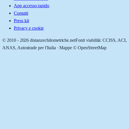
App accesso rapido
Contatti
Press kit
Privacy e cookie
© 2010 -
2026
distanzechilometriche.net
Fonti viabilità: CCISS, ACI,
ANAS, Autostrade per l'Italia · Mappe © OpenStreetMap