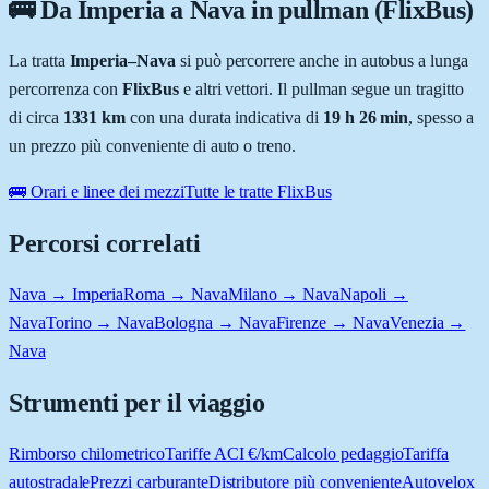
🚌 Da
Imperia
a
Nava
in pullman (FlixBus)
La tratta
Imperia
–
Nava
si può percorrere anche in autobus a lunga
percorrenza con
FlixBus
e altri vettori. Il pullman segue un tragitto
di circa
1331
km
con una durata indicativa di
19 h 26 min
, spesso a
un prezzo più conveniente di auto o treno.
🚌 Orari e linee dei mezzi
Tutte le tratte FlixBus
Percorsi correlati
Nava → Imperia
Roma → Nava
Milano → Nava
Napoli →
Nava
Torino → Nava
Bologna → Nava
Firenze → Nava
Venezia →
Nava
Strumenti per il viaggio
Rimborso chilometrico
Tariffe ACI €/km
Calcolo pedaggio
Tariffa
autostradale
Prezzi carburante
Distributore più conveniente
Autovelox