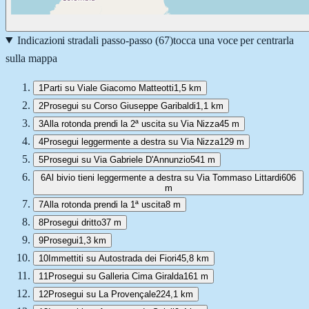
Indicazioni stradali passo-passo (
67
)
tocca una voce per centrarla
sulla mappa
1
Parti su Viale Giacomo Matteotti
1,5 km
2
Prosegui su Corso Giuseppe Garibaldi
1,1 km
3
Alla rotonda prendi la 2ª uscita su Via Nizza
45 m
4
Prosegui leggermente a destra su Via Nizza
129 m
5
Prosegui su Via Gabriele D'Annunzio
541 m
6
Al bivio tieni leggermente a destra su Via Tommaso Littardi
606
m
7
Alla rotonda prendi la 1ª uscita
8 m
8
Prosegui dritto
37 m
9
Prosegui
1,3 km
10
Immettiti su Autostrada dei Fiori
45,8 km
11
Prosegui su Galleria Cima Giralda
161 m
12
Prosegui su La Provençale
224,1 km