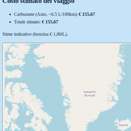
Costo stimato del viaggio
Carburante (
Auto
, ~
6.5
L
/100km):
€ 155,67
Totale stimato:
€ 155,67
Stime indicative (
benzina
€ 1,80
/
L
).