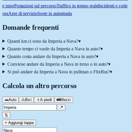
e tutor
Postazioni sul percorso
Traffico in tempo reale
Incidenti e code
ora
Aree di servizio
Soste in autostrada
Domande frequenti
Quanti km ci sono da Imperia a Nava?
▾
Quanto tempo ci vuole da Imperia a Nava in auto?
▾
Quanto costa andare da Imperia a Nava in auto?
▾
Conviene andare da Imperia a Nava in treno o in auto?
▾
Si può andare da Imperia a Nava in pullman o FlixBus?
▾
Calcola un altro percorso
🚗
Auto
🚴
Bici
🚶
A piedi
🚌
Mezzi
📍
⇅
+ Aggiungi tappa