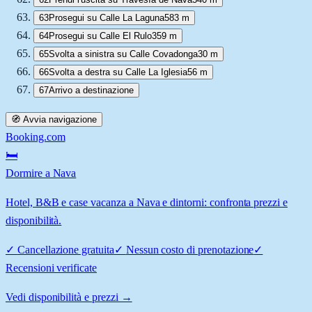
63
Prosegui su Calle La Laguna
583 m
64
Prosegui su Calle El Rulo
359 m
65
Svolta a sinistra su Calle Covadonga
30 m
66
Svolta a destra su Calle La Iglesia
56 m
67
Arrivo a destinazione
🧭 Avvia navigazione
Booking.com
🛏️
Dormire a Nava
Hotel, B&B e case vacanza a Nava e dintorni: confronta prezzi e
disponibilità.
✓
Cancellazione gratuita
✓
Nessun costo di prenotazione
✓
Recensioni verificate
Vedi disponibilità e prezzi →