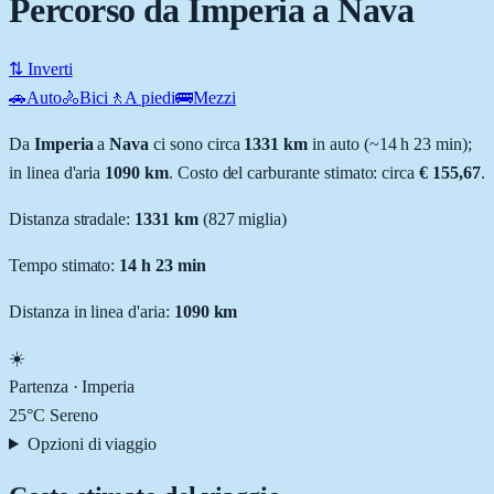
Percorso da Imperia a Nava
⇅ Inverti
🚗
Auto
🚴
Bici
🚶
A piedi
🚌
Mezzi
Da
Imperia
a
Nava
ci sono circa
1331
km
in auto (~
14 h 23 min
);
in linea d'aria
1090
km
.
Costo del carburante stimato: circa
€ 155,67
.
Distanza stradale
:
1331
km
(
827
miglia)
Tempo stimato:
14 h 23 min
Distanza in linea d'aria:
1090
km
☀️
Partenza ·
Imperia
25
°C
Sereno
Opzioni di viaggio