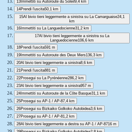
13
Immettiti su Autoroute du Soleil
9,4 km
14
Prendi l'uscita
50,1 km
15
Al bivio tieni leggermente a sinistra su La Camarguaise
24,1
km
16
Immettiti su La Languedocienne
31,2 km
17
Al bivio tieni leggermente a sinistra su La
Languedocienne
106,6 km
18
Prendi l'uscita
591 m
19
Immettiti su Autoroute des Deux Mers
136,3 km
20
Al bivio tieni leggermente a sinistra
8,6 km
21
Prendi l'uscita
881 m
22
Prosegui su La Pyrénéenne
286,2 km
23
Al bivio tieni leggermente a sinistra
957 m
24
Immettiti su Autoroute de la Côte Basque
31,1 km
25
Prosegui su AP-1 / AP-8
7,4 km
26
Prosegui su Bizkaiko Golkoko Autobidea
3,6 km
27
Prosegui su AP-1 / AP-8
1,2 km
28
Al bivio tieni leggermente a destra su AP-1 / AP-8
716 m
29
Prosegui su Bizkaiko Golkoko Autobidea
2,8 km