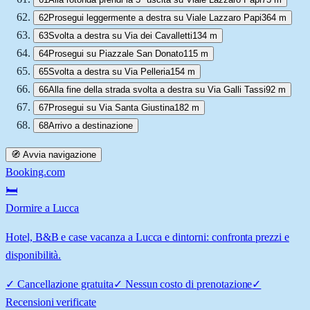
62
Prosegui leggermente a destra su Viale Lazzaro Papi
364 m
63
Svolta a destra su Via dei Cavalletti
134 m
64
Prosegui su Piazzale San Donato
115 m
65
Svolta a destra su Via Pelleria
154 m
66
Alla fine della strada svolta a destra su Via Galli Tassi
92 m
67
Prosegui su Via Santa Giustina
182 m
68
Arrivo a destinazione
🧭 Avvia navigazione
Booking.com
🛏️
Dormire a Lucca
Hotel, B&B e case vacanza a Lucca e dintorni: confronta prezzi e
disponibilità.
✓
Cancellazione gratuita
✓
Nessun costo di prenotazione
✓
Recensioni verificate