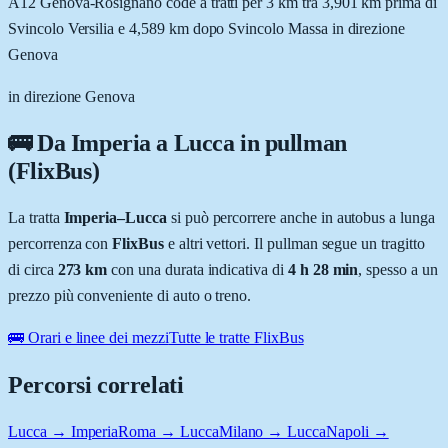
A12 Genova-Rosignano code a tratti per 3 km tra 3,901 km prima di
Svincolo Versilia e 4,589 km dopo Svincolo Massa in direzione
Genova
in direzione Genova
🚌 Da
Imperia
a
Lucca
in pullman
(FlixBus)
La tratta
Imperia
–
Lucca
si può percorrere anche in autobus a lunga
percorrenza con
FlixBus
e altri vettori. Il pullman segue un tragitto
di circa
273
km
con una durata indicativa di
4 h 28 min
, spesso a un
prezzo più conveniente di auto o treno.
🚌 Orari e linee dei mezzi
Tutte le tratte FlixBus
Percorsi correlati
Lucca → Imperia
Roma → Lucca
Milano → Lucca
Napoli →