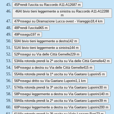
45
Prendi l'uscita su Raccordo A11-A12
687 m
46
Al bivio tieni leggermente a sinistra su Raccordo A11-A12
288
m
47
Prosegui su Diramazione Lucca ovest - Viareggio
18,4 km
48
Prendi l'uscita
965 m
49
Prosegui
197 m
50
Al bivio tieni leggermente a destra
142 m
51
Al bivio tieni leggermente a sinistra
144 m
52
Prosegui su Via delle Città Gemelle
229 m
53
Alla rotonda prendi la 2ª uscita su Via delle Città Gemelle
42 m
54
Prosegui a destra su Via delle Città Gemelle
415 m
55
Alla rotonda prendi la 1ª uscita su Via Gaetano Luporini
5 m
56
Prosegui dritto su Via Gaetano Luporini
1,1 km
57
Alla rotonda prendi la 3ª uscita su Via Gaetano Luporini
30 m
58
Prosegui leggermente a destra su Via Gaetano Luporini
140 m
59
Alla rotonda prendi la 2ª uscita su Via Gaetano Luporini
39 m
60
Prosegui leggermente a destra su Via Gaetano Luporini
200 m
61
Alla rotonda prendi la 3ª uscita su Viale Lazzaro Papi
73 m