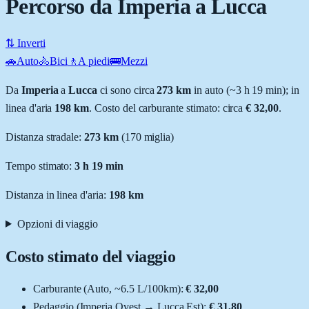
Percorso da Imperia a Lucca
⇅ Inverti
🚗
Auto
🚴
Bici
🚶
A piedi
🚌
Mezzi
Da
Imperia
a
Lucca
ci sono circa
273
km
in auto (~
3 h 19 min
); in
linea d'aria
198
km
.
Costo del carburante stimato: circa
€ 32,00
.
Distanza stradale
:
273
km
(
170
miglia)
Tempo stimato:
3 h 19 min
Distanza in linea d'aria:
198
km
Opzioni di viaggio
Costo stimato del viaggio
Carburante (
Auto
, ~
6.5
L
/100km):
€ 32,00
Pedaggio (
Imperia Ovest
→
Lucca Est
):
€ 31,80