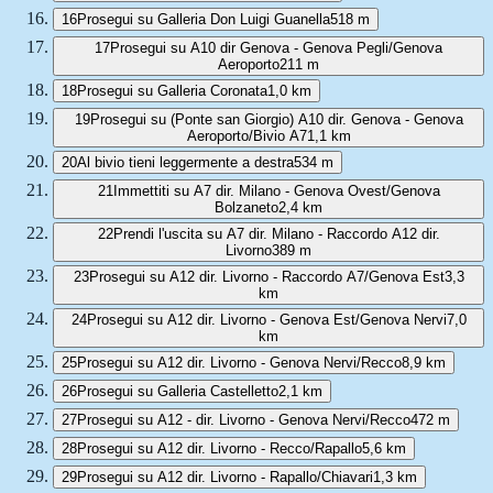
16
Prosegui su Galleria Don Luigi Guanella
518 m
17
Prosegui su A10 dir Genova - Genova Pegli/Genova
Aeroporto
211 m
18
Prosegui su Galleria Coronata
1,0 km
19
Prosegui su (Ponte san Giorgio) A10 dir. Genova - Genova
Aeroporto/Bivio A7
1,1 km
20
Al bivio tieni leggermente a destra
534 m
21
Immettiti su A7 dir. Milano - Genova Ovest/Genova
Bolzaneto
2,4 km
22
Prendi l'uscita su A7 dir. Milano - Raccordo A12 dir.
Livorno
389 m
23
Prosegui su A12 dir. Livorno - Raccordo A7/Genova Est
3,3
km
24
Prosegui su A12 dir. Livorno - Genova Est/Genova Nervi
7,0
km
25
Prosegui su A12 dir. Livorno - Genova Nervi/Recco
8,9 km
26
Prosegui su Galleria Castelletto
2,1 km
27
Prosegui su A12 - dir. Livorno - Genova Nervi/Recco
472 m
28
Prosegui su A12 dir. Livorno - Recco/Rapallo
5,6 km
29
Prosegui su A12 dir. Livorno - Rapallo/Chiavari
1,3 km