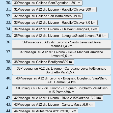
30
Prosegui su Galleria Sant'Agostino II
391 m
31
Prosegui su A12 dir. Livorno - Rapallo/Chiavari
300 m
32
Prosegui su Galleria San Bartolomeo
619 m
33
Prosegui su A12 dir. Livorno - Rapallo/Chiavari
7,0 km
34
Prosegui su A12 dir. Livorno - Chiavari/Lavagna
3,0 km
35
Prosegui su A12 dir. Livorno - Lavagna/Sestri Levante
7,9 km
36
Prosegui su A12 dir. Livorno - Sestri Levante/Deiva
Marina
11,4 km
37
Prosegui su A12 dir. Livorno - Deiva Marina/Carrodano
Levanto
9,6 km
38
Prosegui su Galleria Bordigona
509 m
39
Prosegui su A12 dir. Livorno - Carrodano Levanto/Brugnato
Borghetto Vara
5,5 km
40
Prosegui su A12 dir Livorno - Brugnato Borghetto Vara/Bivio
A15 Parma
18,4 km
41
Prosegui su A12 dir. Livorno - Brugnato Borghetto Vara/Bivio
A15 Parma
394 m
42
Prosegui su A12 dir. Livorno - Bivio A15/Sarzana
15,2 km
43
Prosegui su A12 dir. Livorno - Carrara/Massa
6,6 km
44
Prosegui su Autostrada Azzurra
20,1 km