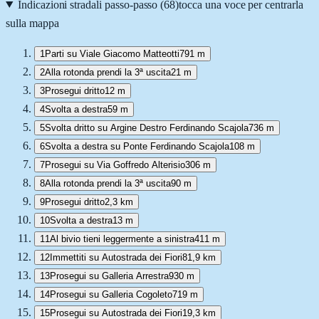
Indicazioni stradali passo-passo (
68
)
tocca una voce per centrarla
sulla mappa
1
Parti su Viale Giacomo Matteotti
791 m
2
Alla rotonda prendi la 3ª uscita
21 m
3
Prosegui dritto
12 m
4
Svolta a destra
59 m
5
Svolta dritto su Argine Destro Ferdinando Scajola
736 m
6
Svolta a destra su Ponte Ferdinando Scajola
108 m
7
Prosegui su Via Goffredo Alterisio
306 m
8
Alla rotonda prendi la 3ª uscita
90 m
9
Prosegui dritto
2,3 km
10
Svolta a destra
13 m
11
Al bivio tieni leggermente a sinistra
411 m
12
Immettiti su Autostrada dei Fiori
81,9 km
13
Prosegui su Galleria Arrestra
930 m
14
Prosegui su Galleria Cogoleto
719 m
15
Prosegui su Autostrada dei Fiori
19,3 km