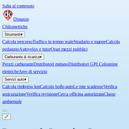
Salta al contenuto
Distanze
Chilometriche
Strumenti
▾
Calcola percorso
Traffico in tempo reale
Stradario e mappe
Calcola
pedaggio
Autovelox e tutor
Orari mezzi pubblici
Carburante & ricarica
▾
Prezzi carburante
Distributori metano
Distributori GPL
Colonnine
elettriche
Aree di servizio
Servizi auto
▾
Calcola rimborso km
Calcolo bollo auto
Le mie scadenze
Verifica
assicurazione
Verifica revisione
Cerca officina autorizzata
Classe
ambientale
🔗