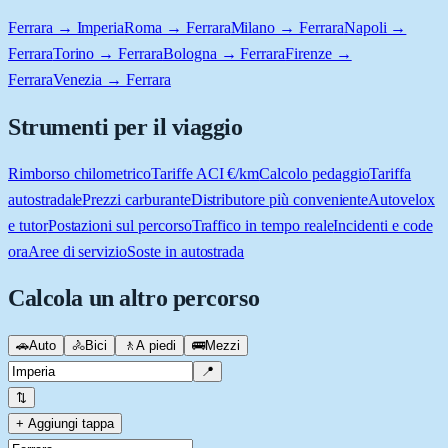
Ferrara → Imperia
Roma → Ferrara
Milano → Ferrara
Napoli →
Ferrara
Torino → Ferrara
Bologna → Ferrara
Firenze →
Ferrara
Venezia → Ferrara
Strumenti per il viaggio
Rimborso chilometrico
Tariffe ACI €/km
Calcolo pedaggio
Tariffa
autostradale
Prezzi carburante
Distributore più conveniente
Autovelox
e tutor
Postazioni sul percorso
Traffico in tempo reale
Incidenti e code
ora
Aree di servizio
Soste in autostrada
Calcola un altro percorso
🚗
Auto
🚴
Bici
🚶
A piedi
🚌
Mezzi
📍
⇅
+ Aggiungi tappa