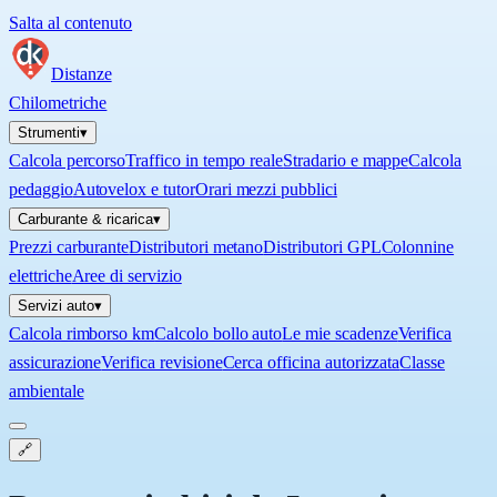
Salta al contenuto
Distanze
Chilometriche
Strumenti
▾
Calcola percorso
Traffico in tempo reale
Stradario e mappe
Calcola
pedaggio
Autovelox e tutor
Orari mezzi pubblici
Carburante & ricarica
▾
Prezzi carburante
Distributori metano
Distributori GPL
Colonnine
elettriche
Aree di servizio
Servizi auto
▾
Calcola rimborso km
Calcolo bollo auto
Le mie scadenze
Verifica
assicurazione
Verifica revisione
Cerca officina autorizzata
Classe
ambientale
🔗