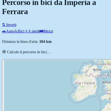
Percorso in bici da Imperia a
Ferrara
⇅ Inverti
🚗
Auto
🚴
Bici
🚶
A piedi
🚌
Mezzi
Distanza in linea d'aria:
304
km
🧭 Calcolo il percorso
in bici
…