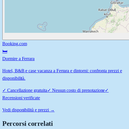
Booking.com
🛏️
Dormire a Ferrara
Hotel, B&B e case vacanza a Ferrara e dintorni: confronta prezzi e
disponibilità.
✓
Cancellazione gratuita
✓
Nessun costo di prenotazione
✓
Recensioni verificate
Vedi disponibilità e prezzi →
Percorsi correlati