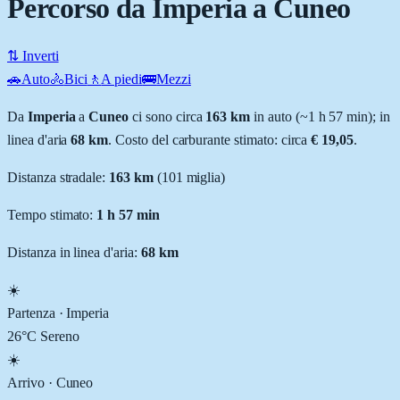
Percorso da Imperia a Cuneo
⇅ Inverti
🚗
Auto
🚴
Bici
🚶
A piedi
🚌
Mezzi
Da
Imperia
a
Cuneo
ci sono circa
163
km
in auto (~
1 h 57 min
); in
linea d'aria
68
km
.
Costo del carburante stimato: circa
€ 19,05
.
Distanza stradale
:
163
km
(
101
miglia)
Tempo stimato:
1 h 57 min
Distanza in linea d'aria:
68
km
☀️
Partenza ·
Imperia
26
°C
Sereno
☀️
Arrivo ·
Cuneo