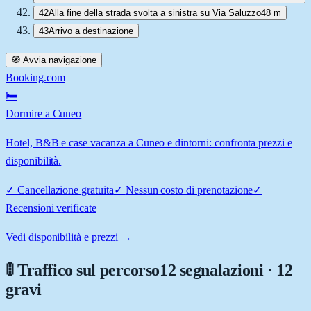
42
Alla fine della strada svolta a sinistra su Via Saluzzo
48 m
43
Arrivo a destinazione
🧭 Avvia navigazione
Booking.com
🛏️
Dormire a Cuneo
Hotel, B&B e case vacanza a Cuneo e dintorni: confronta prezzi e
disponibilità.
✓
Cancellazione gratuita
✓
Nessun costo di prenotazione
✓
Recensioni verificate
Vedi disponibilità e prezzi →
🚦 Traffico sul percorso
12 segnalazioni · 12
gravi