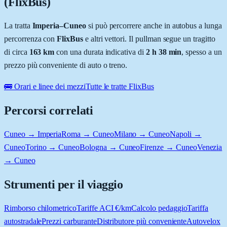
(FlixBus)
La tratta
Imperia
–
Cuneo
si può percorrere anche in autobus a lunga
percorrenza con
FlixBus
e altri vettori. Il pullman segue un tragitto
di circa
163
km
con una durata indicativa di
2 h 38 min
, spesso a un
prezzo più conveniente di auto o treno.
🚌 Orari e linee dei mezzi
Tutte le tratte FlixBus
Percorsi correlati
Cuneo → Imperia
Roma → Cuneo
Milano → Cuneo
Napoli →
Cuneo
Torino → Cuneo
Bologna → Cuneo
Firenze → Cuneo
Venezia
→ Cuneo
Strumenti per il viaggio
Rimborso chilometrico
Tariffe ACI €/km
Calcolo pedaggio
Tariffa
autostradale
Prezzi carburante
Distributore più conveniente
Autovelox