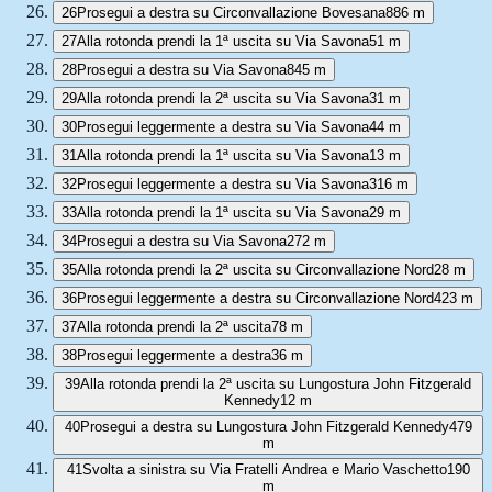
26
Prosegui a destra su Circonvallazione Bovesana
886 m
27
Alla rotonda prendi la 1ª uscita su Via Savona
51 m
28
Prosegui a destra su Via Savona
845 m
29
Alla rotonda prendi la 2ª uscita su Via Savona
31 m
30
Prosegui leggermente a destra su Via Savona
44 m
31
Alla rotonda prendi la 1ª uscita su Via Savona
13 m
32
Prosegui leggermente a destra su Via Savona
316 m
33
Alla rotonda prendi la 1ª uscita su Via Savona
29 m
34
Prosegui a destra su Via Savona
272 m
35
Alla rotonda prendi la 2ª uscita su Circonvallazione Nord
28 m
36
Prosegui leggermente a destra su Circonvallazione Nord
423 m
37
Alla rotonda prendi la 2ª uscita
78 m
38
Prosegui leggermente a destra
36 m
39
Alla rotonda prendi la 2ª uscita su Lungostura John Fitzgerald
Kennedy
12 m
40
Prosegui a destra su Lungostura John Fitzgerald Kennedy
479
m
41
Svolta a sinistra su Via Fratelli Andrea e Mario Vaschetto
190
m