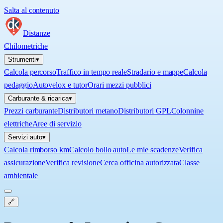
Salta al contenuto
Distanze
Chilometriche
Strumenti
▾
Calcola percorso
Traffico in tempo reale
Stradario e mappe
Calcola
pedaggio
Autovelox e tutor
Orari mezzi pubblici
Carburante & ricarica
▾
Prezzi carburante
Distributori metano
Distributori GPL
Colonnine
elettriche
Aree di servizio
Servizi auto
▾
Calcola rimborso km
Calcolo bollo auto
Le mie scadenze
Verifica
assicurazione
Verifica revisione
Cerca officina autorizzata
Classe
ambientale
🔗