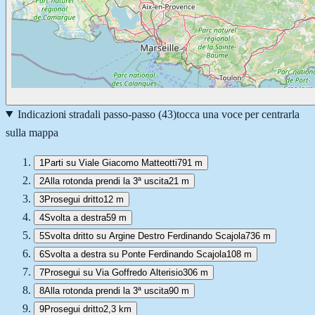
Indicazioni stradali passo-passo (
43
)
tocca una voce per centrarla
sulla mappa
1
Parti su Viale Giacomo Matteotti
791 m
2
Alla rotonda prendi la 3ª uscita
21 m
3
Prosegui dritto
12 m
4
Svolta a destra
59 m
5
Svolta dritto su Argine Destro Ferdinando Scajola
736 m
6
Svolta a destra su Ponte Ferdinando Scajola
108 m
7
Prosegui su Via Goffredo Alterisio
306 m
8
Alla rotonda prendi la 3ª uscita
90 m
9
Prosegui dritto
2,3 km