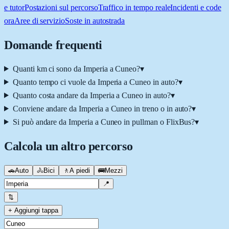
e tutor
Postazioni sul percorso
Traffico in tempo reale
Incidenti e code
ora
Aree di servizio
Soste in autostrada
Domande frequenti
Quanti km ci sono da Imperia a Cuneo?
▾
Quanto tempo ci vuole da Imperia a Cuneo in auto?
▾
Quanto costa andare da Imperia a Cuneo in auto?
▾
Conviene andare da Imperia a Cuneo in treno o in auto?
▾
Si può andare da Imperia a Cuneo in pullman o FlixBus?
▾
Calcola un altro percorso
🚗
Auto
🚴
Bici
🚶
A piedi
🚌
Mezzi
📍
⇅
+ Aggiungi tappa