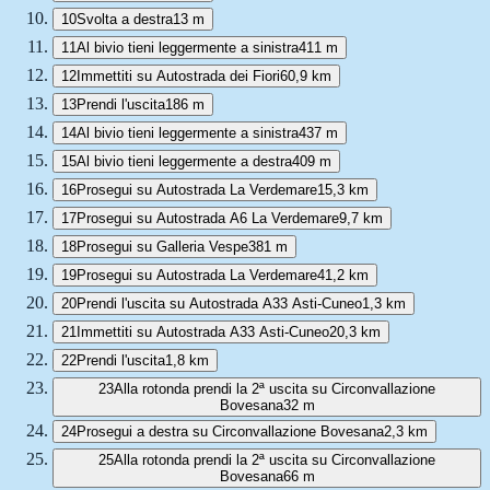
10
Svolta a destra
13 m
11
Al bivio tieni leggermente a sinistra
411 m
12
Immettiti su Autostrada dei Fiori
60,9 km
13
Prendi l'uscita
186 m
14
Al bivio tieni leggermente a sinistra
437 m
15
Al bivio tieni leggermente a destra
409 m
16
Prosegui su Autostrada La Verdemare
15,3 km
17
Prosegui su Autostrada A6 La Verdemare
9,7 km
18
Prosegui su Galleria Vespe
381 m
19
Prosegui su Autostrada La Verdemare
41,2 km
20
Prendi l'uscita su Autostrada A33 Asti-Cuneo
1,3 km
21
Immettiti su Autostrada A33 Asti-Cuneo
20,3 km
22
Prendi l'uscita
1,8 km
23
Alla rotonda prendi la 2ª uscita su Circonvallazione
Bovesana
32 m
24
Prosegui a destra su Circonvallazione Bovesana
2,3 km
25
Alla rotonda prendi la 2ª uscita su Circonvallazione
Bovesana
66 m