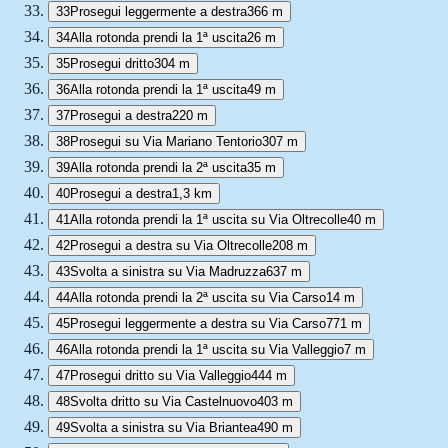
33
Prosegui leggermente a destra
366 m
34
Alla rotonda prendi la 1ª uscita
26 m
35
Prosegui dritto
304 m
36
Alla rotonda prendi la 1ª uscita
49 m
37
Prosegui a destra
220 m
38
Prosegui su Via Mariano Tentorio
307 m
39
Alla rotonda prendi la 2ª uscita
35 m
40
Prosegui a destra
1,3 km
41
Alla rotonda prendi la 1ª uscita su Via Oltrecolle
40 m
42
Prosegui a destra su Via Oltrecolle
208 m
43
Svolta a sinistra su Via Madruzza
637 m
44
Alla rotonda prendi la 2ª uscita su Via Carso
14 m
45
Prosegui leggermente a destra su Via Carso
771 m
46
Alla rotonda prendi la 1ª uscita su Via Valleggio
7 m
47
Prosegui dritto su Via Valleggio
444 m
48
Svolta dritto su Via Castelnuovo
403 m
49
Svolta a sinistra su Via Briantea
490 m