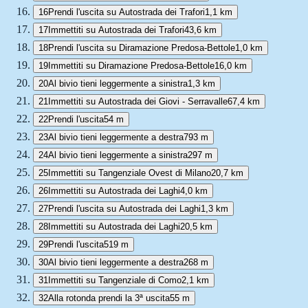
16
Prendi l'uscita su Autostrada dei Trafori
1,1 km
17
Immettiti su Autostrada dei Trafori
43,6 km
18
Prendi l'uscita su Diramazione Predosa-Bettole
1,0 km
19
Immettiti su Diramazione Predosa-Bettole
16,0 km
20
Al bivio tieni leggermente a sinistra
1,3 km
21
Immettiti su Autostrada dei Giovi - Serravalle
67,4 km
22
Prendi l'uscita
54 m
23
Al bivio tieni leggermente a destra
793 m
24
Al bivio tieni leggermente a sinistra
297 m
25
Immettiti su Tangenziale Ovest di Milano
20,7 km
26
Immettiti su Autostrada dei Laghi
4,0 km
27
Prendi l'uscita su Autostrada dei Laghi
1,3 km
28
Immettiti su Autostrada dei Laghi
20,5 km
29
Prendi l'uscita
519 m
30
Al bivio tieni leggermente a destra
268 m
31
Immettiti su Tangenziale di Como
2,1 km
32
Alla rotonda prendi la 3ª uscita
55 m