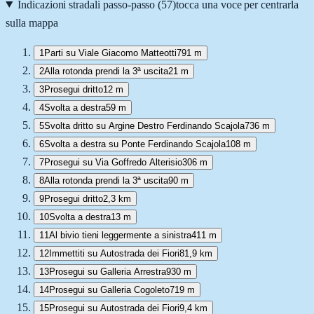
Indicazioni stradali passo-passo (
57
)
tocca una voce per centrarla
sulla mappa
1
Parti su Viale Giacomo Matteotti
791 m
2
Alla rotonda prendi la 3ª uscita
21 m
3
Prosegui dritto
12 m
4
Svolta a destra
59 m
5
Svolta dritto su Argine Destro Ferdinando Scajola
736 m
6
Svolta a destra su Ponte Ferdinando Scajola
108 m
7
Prosegui su Via Goffredo Alterisio
306 m
8
Alla rotonda prendi la 3ª uscita
90 m
9
Prosegui dritto
2,3 km
10
Svolta a destra
13 m
11
Al bivio tieni leggermente a sinistra
411 m
12
Immettiti su Autostrada dei Fiori
81,9 km
13
Prosegui su Galleria Arrestra
930 m
14
Prosegui su Galleria Cogoleto
719 m
15
Prosegui su Autostrada dei Fiori
9,4 km