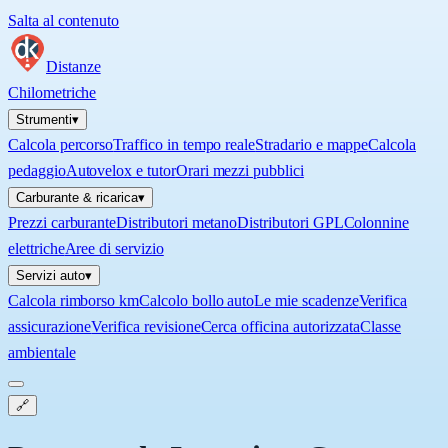
Salta al contenuto
Distanze
Chilometriche
Strumenti
▾
Calcola percorso
Traffico in tempo reale
Stradario e mappe
Calcola
pedaggio
Autovelox e tutor
Orari mezzi pubblici
Carburante & ricarica
▾
Prezzi carburante
Distributori metano
Distributori GPL
Colonnine
elettriche
Aree di servizio
Servizi auto
▾
Calcola rimborso km
Calcolo bollo auto
Le mie scadenze
Verifica
assicurazione
Verifica revisione
Cerca officina autorizzata
Classe
ambientale
🔗