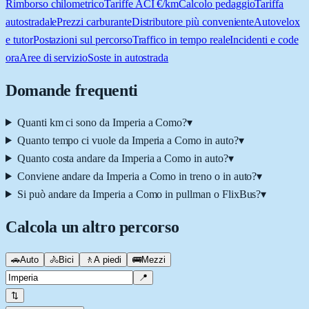
Rimborso chilometrico
Tariffe ACI €/km
Calcolo pedaggio
Tariffa
autostradale
Prezzi carburante
Distributore più conveniente
Autovelox
e tutor
Postazioni sul percorso
Traffico in tempo reale
Incidenti e code
ora
Aree di servizio
Soste in autostrada
Domande frequenti
Quanti km ci sono da Imperia a Como?
▾
Quanto tempo ci vuole da Imperia a Como in auto?
▾
Quanto costa andare da Imperia a Como in auto?
▾
Conviene andare da Imperia a Como in treno o in auto?
▾
Si può andare da Imperia a Como in pullman o FlixBus?
▾
Calcola un altro percorso
🚗
Auto
🚴
Bici
🚶
A piedi
🚌
Mezzi
📍
⇅