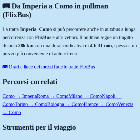
🚌 Da
Imperia
a
Como
in pullman
(FlixBus)
La tratta
Imperia
–
Como
si può percorrere anche in autobus a lunga
percorrenza con
FlixBus
e altri vettori. Il pullman segue un tragitto
di circa
286
km
con una durata indicativa di
4 h 31 min
, spesso a un
prezzo più conveniente di auto o treno.
🚌 Orari e linee dei mezzi
Tutte le tratte FlixBus
Percorsi correlati
Como → Imperia
Roma → Como
Milano → Como
Napoli →
Como
Torino → Como
Bologna → Como
Firenze → Como
Venezia
→ Como
Strumenti per il viaggio