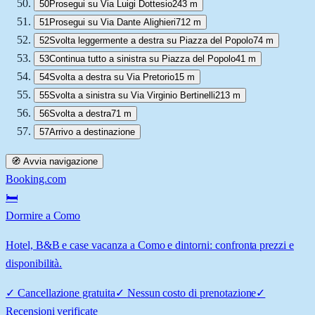
50
Prosegui su Via Luigi Dottesio
243 m
51
Prosegui su Via Dante Alighieri
712 m
52
Svolta leggermente a destra su Piazza del Popolo
74 m
53
Continua tutto a sinistra su Piazza del Popolo
41 m
54
Svolta a destra su Via Pretorio
15 m
55
Svolta a sinistra su Via Virginio Bertinelli
213 m
56
Svolta a destra
71 m
57
Arrivo a destinazione
🧭 Avvia navigazione
Booking.com
🛏️
Dormire a Como
Hotel, B&B e case vacanza a Como e dintorni: confronta prezzi e
disponibilità.
✓
Cancellazione gratuita
✓
Nessun costo di prenotazione
✓
Recensioni verificate