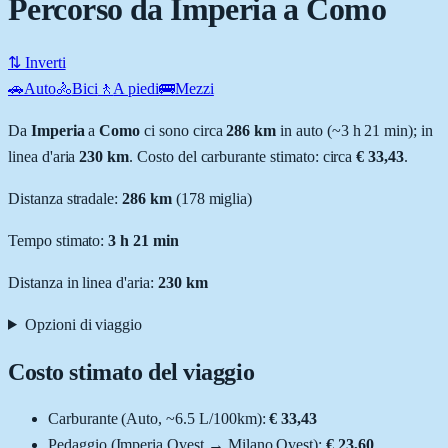
Percorso da Imperia a Como
⇅ Inverti
🚗
Auto
🚴
Bici
🚶
A piedi
🚌
Mezzi
Da
Imperia
a
Como
ci sono circa
286
km
in auto (~
3 h 21 min
); in
linea d'aria
230
km
.
Costo del carburante stimato: circa
€ 33,43
.
Distanza stradale
:
286
km
(
178
miglia)
Tempo stimato:
3 h 21 min
Distanza in linea d'aria:
230
km
Opzioni di viaggio
Costo stimato del viaggio
Carburante (
Auto
, ~
6.5
L
/100km):
€ 33,43
Pedaggio (
Imperia Ovest
→
Milano Ovest
):
€ 23,60