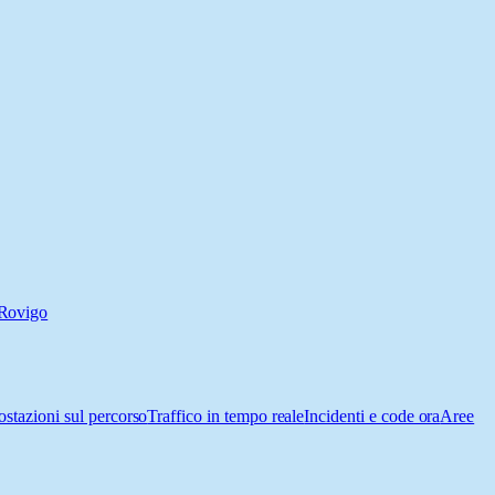
Rovigo
ostazioni sul percorso
Traffico in tempo reale
Incidenti e code ora
Aree