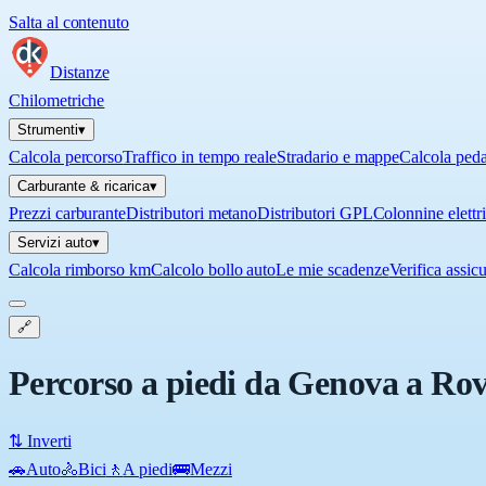
Salta al contenuto
Distanze
Chilometriche
Strumenti
▾
Calcola percorso
Traffico in tempo reale
Stradario e mappe
Calcola ped
Carburante & ricarica
▾
Prezzi carburante
Distributori metano
Distributori GPL
Colonnine elettr
Servizi auto
▾
Calcola rimborso km
Calcolo bollo auto
Le mie scadenze
Verifica assic
🔗
Percorso a piedi da Genova a Ro
⇅ Inverti
🚗
Auto
🚴
Bici
🚶
A piedi
🚌
Mezzi