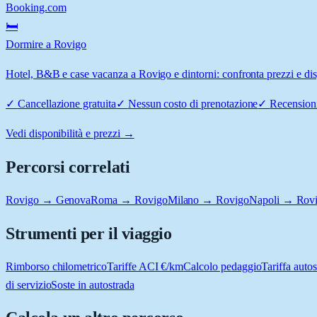
Booking.com
🛏️
Dormire a Rovigo
Hotel, B&B e case vacanza a Rovigo e dintorni: confronta prezzi e disp
✓
Cancellazione gratuita
✓
Nessun costo di prenotazione
✓
Recensioni
Vedi disponibilità e prezzi →
Percorsi correlati
Rovigo → Genova
Roma → Rovigo
Milano → Rovigo
Napoli → Rov
Strumenti per il viaggio
Rimborso chilometrico
Tariffe ACI €/km
Calcolo pedaggio
Tariffa autos
di servizio
Soste in autostrada