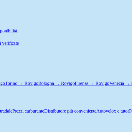
onibilità.
 verificate
igo
Torino → Rovigo
Bologna → Rovigo
Firenze → Rovigo
Venezia → 
tradale
Prezzi carburante
Distributore più conveniente
Autovelox e tutor
P