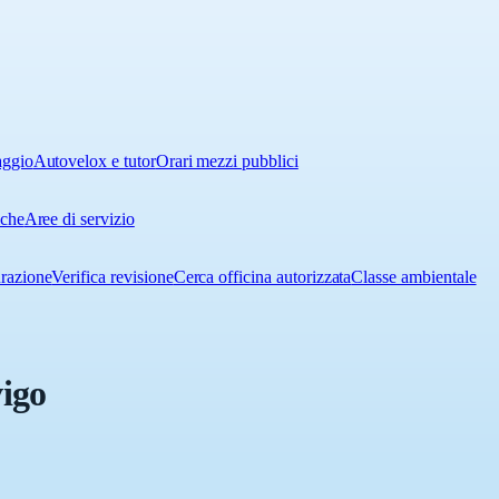
aggio
Autovelox e tutor
Orari mezzi pubblici
iche
Aree di servizio
urazione
Verifica revisione
Cerca officina autorizzata
Classe ambientale
vigo