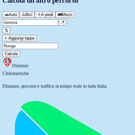
Calcola un altro percorso
🚗
Auto
🚴
Bici
🚶
A piedi
🚌
Mezzi
📍
⇅
+ Aggiungi tappa
Calcola
Distanze
Chilometriche
Distanze, percorsi e traffico in tempo reale in tutta Italia.