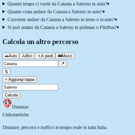
Quanto tempo ci vuole da Catania a Salerno in auto?
▾
Quanto costa andare da Catania a Salerno in auto?
▾
Conviene andare da Catania a Salerno in treno o in auto?
▾
Si può andare da Catania a Salerno in pullman o FlixBus?
▾
Calcola un altro percorso
🚗
Auto
🚴
Bici
🚶
A piedi
🚌
Mezzi
📍
⇅
+ Aggiungi tappa
Calcola
Distanze
Chilometriche
Distanze, percorsi e traffico in tempo reale in tutta Italia.