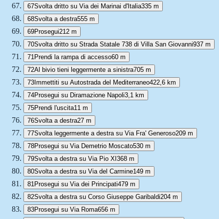
67
Svolta dritto su Via dei Marinai d'Italia
335 m
68
Svolta a destra
555 m
69
Prosegui
212 m
70
Svolta dritto su Strada Statale 738 di Villa San Giovanni
937 m
71
Prendi la rampa di accesso
60 m
72
Al bivio tieni leggermente a sinistra
705 m
73
Immettiti su Autostrada del Mediterraneo
422,6 km
74
Prosegui su Diramazione Napoli
3,1 km
75
Prendi l'uscita
11 m
76
Svolta a destra
27 m
77
Svolta leggermente a destra su Via Fra' Generoso
209 m
78
Prosegui su Via Demetrio Moscato
530 m
79
Svolta a destra su Via Pio XI
368 m
80
Svolta a destra su Via del Carmine
149 m
81
Prosegui su Via dei Principati
479 m
82
Svolta a destra su Corso Giuseppe Garibaldi
204 m
83
Prosegui su Via Roma
656 m