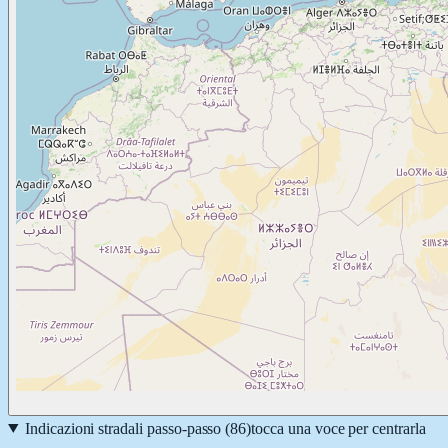
Indicazioni stradali passo-passo (
86
)
tocca una voce per centrarla