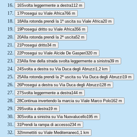
16
Svolta leggermente a destra
112 m
17
Prosegui su Viale Africa
766 m
18
Alla rotonda prendi la 1ª uscita su Viale Africa
20 m
19
Prosegui dritto su Viale Africa
356 m
20
Alla rotonda prendi la 2ª uscita
52 m
21
Prosegui dritto
34 m
22
Prosegui su Viale Alcide De Gasperi
320 m
23
Alla fine della strada svolta leggermente a sinistra
39 m
24
Svolta a destra su Via Duca degli Abruzzi
1,2 km
25
Alla rotonda prendi la 2ª uscita su Via Duca degli Abruzzi
19 m
26
Prosegui a destra su Via Duca degli Abruzzi
128 m
27
Svolta leggermente a destra
144 m
28
Continua invertendo la marcia su Viale Marco Polo
162 m
29
Svolta a destra
19 m
30
Svolta a sinistra su Via Nuovalucello
195 m
31
Prendi la rampa di accesso
234 m
32
Immettiti su Viale Mediterraneo
1,1 km