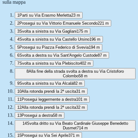
sulla mappa
1
Parti su Via Erasmo Merletta
23 m
2
Prosegui su Via Vittorio Emanuele Secondo
221 m
3
Svolta a sinistra su Via Gagliani
175 m
4
Svolta a sinistra su Via Castello Ursino
196 m
5
Prosegui su Piazza Federico di Svevia
194 m
6
Svolta a destra su Via Sant'Angelo Custode
87 m
7
Svolta a sinistra su Via Plebiscito
402 m
8
Alla fine della strada svolta a destra su Via Cristoforo
Colombo
58 m
9
Svolta a sinistra su Via Alcalà
82 m
10
Alla rotonda prendi la 2ª uscita
31 m
11
Prosegui leggermente a destra
101 m
12
Alla rotonda prendi la 2ª uscita
32 m
13
Prosegui a destra
58 m
14
Svolta dritto su Via Beato Cardinale Giuseppe Benedetto
Dusmet
714 m
15
Prosegui su Via Sei Aprile
371 m