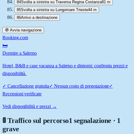
84
Svolta a sinistra su Traversa Regina Costanza
81 m
85
Svolta a sinistra su Lungomare Trieste
44 m
86
Arrivo a destinazione
🧭 Avvia navigazione
Booking.com
🛏️
Dormire a Salerno
Hotel, B&B e case vacanza a Salerno e dintorni: confronta prezzi e
disponibilità.
✓
Cancellazione gratuita
✓
Nessun costo di prenotazione
✓
Recensioni verificate
Vedi disponibilità e prezzi →
🚦 Traffico sul percorso
1 segnalazione · 1
grave