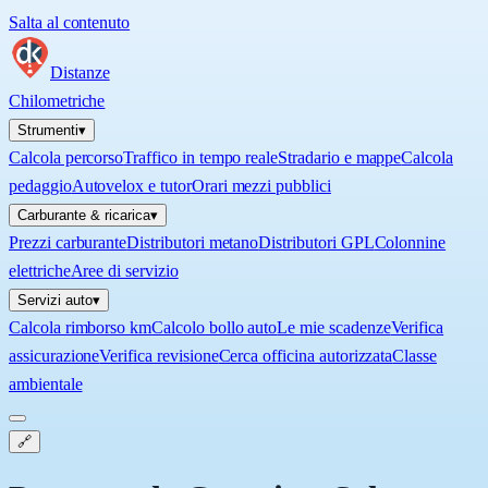
Salta al contenuto
Distanze
Chilometriche
Strumenti
▾
Calcola percorso
Traffico in tempo reale
Stradario e mappe
Calcola
pedaggio
Autovelox e tutor
Orari mezzi pubblici
Carburante & ricarica
▾
Prezzi carburante
Distributori metano
Distributori GPL
Colonnine
elettriche
Aree di servizio
Servizi auto
▾
Calcola rimborso km
Calcolo bollo auto
Le mie scadenze
Verifica
assicurazione
Verifica revisione
Cerca officina autorizzata
Classe
ambientale
🔗