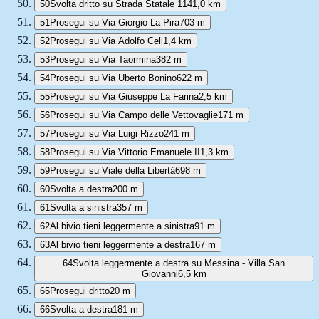
50
Svolta dritto su Strada Statale 114
1,0 km
51
Prosegui su Via Giorgio La Pira
703 m
52
Prosegui su Via Adolfo Celi
1,4 km
53
Prosegui su Via Taormina
382 m
54
Prosegui su Via Uberto Bonino
622 m
55
Prosegui su Via Giuseppe La Farina
2,5 km
56
Prosegui su Via Campo delle Vettovaglie
171 m
57
Prosegui su Via Luigi Rizzo
241 m
58
Prosegui su Via Vittorio Emanuele II
1,3 km
59
Prosegui su Viale della Libertà
698 m
60
Svolta a destra
200 m
61
Svolta a sinistra
357 m
62
Al bivio tieni leggermente a sinistra
91 m
63
Al bivio tieni leggermente a destra
167 m
64
Svolta leggermente a destra su Messina - Villa San
Giovanni
6,5 km
65
Prosegui dritto
20 m
66
Svolta a destra
181 m