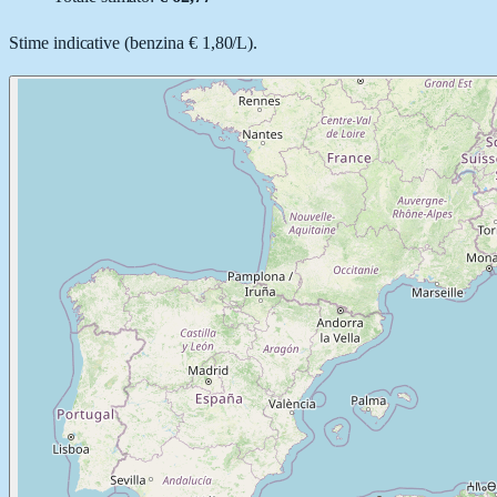
Stime indicative (
benzina
€ 1,80
/
L
).