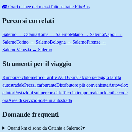
🚌 Orari e linee dei mezzi
Tutte le tratte FlixBus
Percorsi correlati
Salerno → Catania
Roma → Salerno
Milano → Salerno
Napoli →
Salerno
Torino → Salerno
Bologna → Salerno
Firenze →
Salerno
Venezia → Salerno
Strumenti per il viaggio
Rimborso chilometrico
Tariffe ACI €/km
Calcolo pedaggio
Tariffa
autostradale
Prezzi carburante
Distributore più conveniente
Autovelox
e tutor
Postazioni sul percorso
Traffico in tempo reale
Incidenti e code
ora
Aree di servizio
Soste in autostrada
Domande frequenti
Quanti km ci sono da Catania a Salerno?
▾