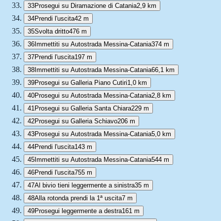
33
Prosegui su Diramazione di Catania
2,9 km
34
Prendi l'uscita
42 m
35
Svolta dritto
476 m
36
Immettiti su Autostrada Messina-Catania
374 m
37
Prendi l'uscita
197 m
38
Immettiti su Autostrada Messina-Catania
66,1 km
39
Prosegui su Galleria Piano Cutiri
1,0 km
40
Prosegui su Autostrada Messina-Catania
2,8 km
41
Prosegui su Galleria Santa Chiara
229 m
42
Prosegui su Galleria Schiavo
206 m
43
Prosegui su Autostrada Messina-Catania
5,0 km
44
Prendi l'uscita
143 m
45
Immettiti su Autostrada Messina-Catania
544 m
46
Prendi l'uscita
755 m
47
Al bivio tieni leggermente a sinistra
35 m
48
Alla rotonda prendi la 1ª uscita
7 m
49
Prosegui leggermente a destra
161 m