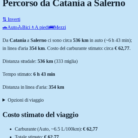
Percorso da Catania a Salerno
⇅ Inverti
🚗
Auto
🚴
Bici
🚶
A piedi
🚌
Mezzi
Da
Catania
a
Salerno
ci sono circa
536
km
in auto (~
6 h 43 min
);
in linea d'aria
354
km
.
Costo del carburante stimato: circa
€ 62,77
.
Distanza stradale
:
536
km
(
333
miglia)
Tempo stimato:
6 h 43 min
Distanza in linea d'aria:
354
km
Opzioni di viaggio
Costo stimato del viaggio
Carburante (
Auto
, ~
6.5
L
/100km):
€ 62,77
Totale stimato:
€ 62,77