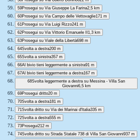
59
Prosegui su Via Giuseppe La Farina
2,5 km
60
Prosegui su Via Campo delle Vettovaglie
171 m
61
Prosegui su Via Luigi Rizzo
241 m
62
Prosegui su Via Vittorio Emanuele II
1,3 km
63
Prosegui su Viale della Libertà
698 m
64
Svolta a destra
200 m
65
Svolta a sinistra
357 m
66
Al bivio tieni leggermente a sinistra
91 m
67
Al bivio tieni leggermente a destra
167 m
68
Svolta leggermente a destra su Messina - Villa San
Giovanni
6,5 km
69
Prosegui dritto
20 m
70
Svolta a destra
181 m
71
Svolta dritto su Via dei Marinai d'Italia
335 m
72
Svolta a destra
555 m
73
Prosegui
212 m
74
Svolta dritto su Strada Statale 738 di Villa San Giovanni
937 m