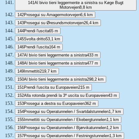
141
Al bivio tieni leggermente a sinistra su Køge Bugt
Motorvejen
8,8 km
142
Prosegui su Amagermotorvejen
6,6 km
143
Prosegui su Øresundsmotorvejen
26,4 km
144
Prendi l'uscita
65 m
145
Svolta dritto
53,1 km
146
Prendi l'uscita
164 m
147
Al bivio tieni leggermente a sinistra
433 m
148
Al bivio tieni leggermente a sinistra
477 m
149
Immettiti
219,7 km
150
Al bivio tieni leggermente a sinistra
298,2 km
151
Prendi l'uscita su Europaveien
215 m
152
Alla rotonda prendi la 3ª uscita su Europaveien
43 m
153
Prosegui a destra su Europaveien
362 m
154
Prosegui su Operatunnelen / Svartdalstunnelen
1,7 km
155
Immettiti su Operatunnelen / Ekebergtunnelen
1,1 km
156
Prosegui su Operatunnelen / Bjørvikatunnelen
1,2 km
157
Prosegui su Operatunnelen / Festningstunnelen
1,3 km