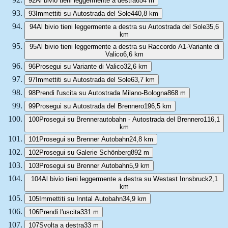
92
Al bivio tieni leggermente a destra
654 m
93
Immettiti su Autostrada del Sole
440,8 km
94
Al bivio tieni leggermente a destra su Autostrada del Sole
35,6
km
95
Al bivio tieni leggermente a destra su Raccordo A1-Variante di
Valico
6,6 km
96
Prosegui su Variante di Valico
32,6 km
97
Immettiti su Autostrada del Sole
63,7 km
98
Prendi l'uscita su Autostrada Milano-Bologna
868 m
99
Prosegui su Autostrada del Brennero
196,5 km
100
Prosegui su Brennerautobahn - Autostrada del Brennero
116,1
km
101
Prosegui su Brenner Autobahn
24,8 km
102
Prosegui su Galerie Schönberg
892 m
103
Prosegui su Brenner Autobahn
5,9 km
104
Al bivio tieni leggermente a destra su Westast Innsbruck
2,1
km
105
Immettiti su Inntal Autobahn
34,9 km
106
Prendi l'uscita
331 m
107
Svolta a destra
33 m