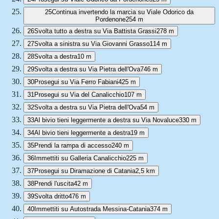
25
Continua invertendo la marcia su Viale Odorico da
Pordenone
254 m
26
Svolta tutto a destra su Via Battista Grassi
278 m
27
Svolta a sinistra su Via Giovanni Grasso
114 m
28
Svolta a destra
10 m
29
Svolta a destra su Via Pietra dell'Ova
746 m
30
Prosegui su Via Ferro Fabiani
425 m
31
Prosegui su Via del Canalicchio
107 m
32
Svolta a destra su Via Pietra dell'Ova
54 m
33
Al bivio tieni leggermente a destra su Via Novaluce
330 m
34
Al bivio tieni leggermente a destra
19 m
35
Prendi la rampa di accesso
240 m
36
Immettiti su Galleria Canalicchio
225 m
37
Prosegui su Diramazione di Catania
2,5 km
38
Prendi l'uscita
42 m
39
Svolta dritto
476 m
40
Immettiti su Autostrada Messina-Catania
374 m