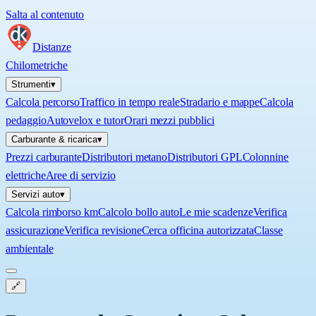
Salta al contenuto
Distanze
Chilometriche
Strumenti
▾
Calcola percorso
Traffico in tempo reale
Stradario e mappe
Calcola
pedaggio
Autovelox e tutor
Orari mezzi pubblici
Carburante & ricarica
▾
Prezzi carburante
Distributori metano
Distributori GPL
Colonnine
elettriche
Aree di servizio
Servizi auto
▾
Calcola rimborso km
Calcolo bollo auto
Le mie scadenze
Verifica
assicurazione
Verifica revisione
Cerca officina autorizzata
Classe
ambientale
🔗