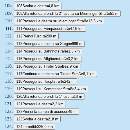
108
Svolta a destra
4,8 km
109
Alla rotonda prendi la 2ª uscita su Mieminger Straße
51 m
110
Prosegui a destra su Mieminger Straße
13,5 km
111
Prosegui su Fernpassstraße
47,6 km
112
Prendi l'uscita
200 m
113
Prosegui a sinistra su Stegen
999 m
114
Prosegui su Bahnhofstraße
1,5 km
115
Prosegui su Allgäuerstraße
3,2 km
116
Prosegui su Tiroler Straße
2,9 km
117
Continua a sinistra su Tiroler Straße
8,1 km
118
Prosegui su Hauptstraße
242 m
119
Prosegui su Kemptener Straße
3,4 km
120
Alla rotonda prendi la 1ª uscita
18 m
121
Prosegui a destra
2,2 km
122
Prendi la rampa di accesso
49 m
123
Svolta a destra
218 m
124
Immettiti
325,9 km