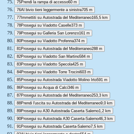
75
Prendi la rampa di accesso
60 m
76
Al bivio tieni leggermente a sinistra
705 m
77
Immettiti su Autostrada del Mediterraneo
165,5 km
78
Prosegui su Viadotto Caselle
373 m
79
Prosegui su Galleria San Lorenzo
161 m
80
Prosegui su Viadotto Profenna
374 m
81
Prosegui su Autostrada del Mediterraneo
288 m
82
Prosegui su Viadotto San Martino
584 m
83
Prosegui su Viadotto Specola
425 m
84
Prosegui su Viadotto Torre Trocini
603 m
85
Prosegui su Autostrada Viadotto Molino Irto
591 m
86
Prosegui su Acqua di Calci
346 m
87
Prosegui su Autostrada del Mediterraneo
253,3 km
88
Prendi l'uscita su Autostrada del Mediterraneo
9,0 km
89
Prosegui su A30 Autostrada Caserta Salerno
1,2 km
90
Prosegui su Autostrada A30 Caserta-Salerno
46,3 km
91
Prosegui su Autostrada Caserta-Salerno
7,5 km