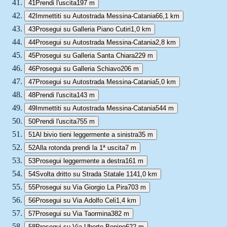
41
Prendi l'uscita
197 m
42
Immettiti su Autostrada Messina-Catania
66,1 km
43
Prosegui su Galleria Piano Cutiri
1,0 km
44
Prosegui su Autostrada Messina-Catania
2,8 km
45
Prosegui su Galleria Santa Chiara
229 m
46
Prosegui su Galleria Schiavo
206 m
47
Prosegui su Autostrada Messina-Catania
5,0 km
48
Prendi l'uscita
143 m
49
Immettiti su Autostrada Messina-Catania
544 m
50
Prendi l'uscita
755 m
51
Al bivio tieni leggermente a sinistra
35 m
52
Alla rotonda prendi la 1ª uscita
7 m
53
Prosegui leggermente a destra
161 m
54
Svolta dritto su Strada Statale 114
1,0 km
55
Prosegui su Via Giorgio La Pira
703 m
56
Prosegui su Via Adolfo Celi
1,4 km
57
Prosegui su Via Taormina
382 m
58
Prosegui su Via Uberto Bonino
622 m