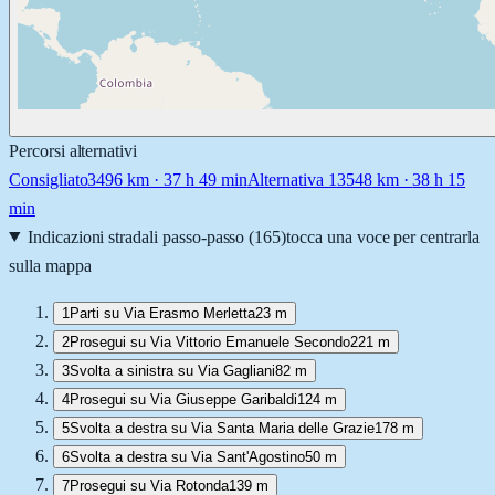
Percorsi alternativi
Consigliato
3496
km ·
37 h 49 min
Alternativa 1
3548
km ·
38 h 15
min
Indicazioni stradali passo-passo (
165
)
tocca una voce per centrarla
sulla mappa
1
Parti su Via Erasmo Merletta
23 m
2
Prosegui su Via Vittorio Emanuele Secondo
221 m
3
Svolta a sinistra su Via Gagliani
82 m
4
Prosegui su Via Giuseppe Garibaldi
124 m
5
Svolta a destra su Via Santa Maria delle Grazie
178 m
6
Svolta a destra su Via Sant'Agostino
50 m
7
Prosegui su Via Rotonda
139 m