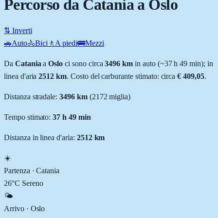
Percorso da Catania a Oslo
⇅ Inverti
🚗
Auto
🚴
Bici
🚶
A piedi
🚌
Mezzi
Da
Catania
a
Oslo
ci sono circa
3496
km
in auto (~
37 h 49 min
); in
linea d'aria
2512
km
.
Costo del carburante stimato: circa
€ 409,05
.
Distanza stradale
:
3496
km
(
2172
miglia)
Tempo stimato:
37 h 49 min
Distanza in linea d'aria:
2512
km
☀️
Partenza ·
Catania
26
°C
Sereno
🌤️
Arrivo ·
Oslo