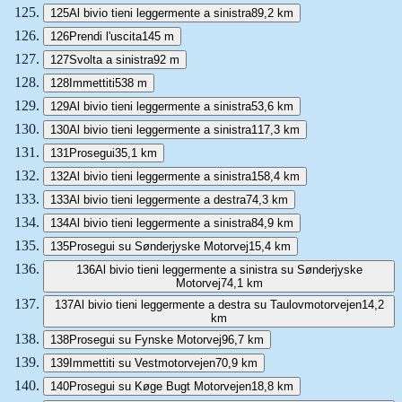
125
Al bivio tieni leggermente a sinistra
89,2 km
126
Prendi l'uscita
145 m
127
Svolta a sinistra
92 m
128
Immettiti
538 m
129
Al bivio tieni leggermente a sinistra
53,6 km
130
Al bivio tieni leggermente a sinistra
117,3 km
131
Prosegui
35,1 km
132
Al bivio tieni leggermente a sinistra
158,4 km
133
Al bivio tieni leggermente a destra
74,3 km
134
Al bivio tieni leggermente a sinistra
84,9 km
135
Prosegui su Sønderjyske Motorvej
15,4 km
136
Al bivio tieni leggermente a sinistra su Sønderjyske
Motorvej
74,1 km
137
Al bivio tieni leggermente a destra su Taulovmotorvejen
14,2
km
138
Prosegui su Fynske Motorvej
96,7 km
139
Immettiti su Vestmotorvejen
70,9 km
140
Prosegui su Køge Bugt Motorvejen
18,8 km