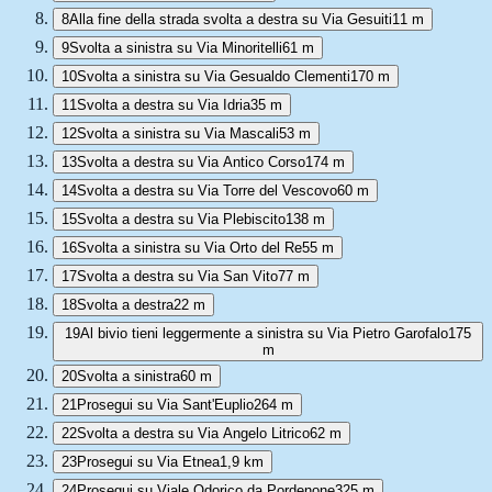
8
Alla fine della strada svolta a destra su Via Gesuiti
11 m
9
Svolta a sinistra su Via Minoritelli
61 m
10
Svolta a sinistra su Via Gesualdo Clementi
170 m
11
Svolta a destra su Via Idria
35 m
12
Svolta a sinistra su Via Mascali
53 m
13
Svolta a destra su Via Antico Corso
174 m
14
Svolta a destra su Via Torre del Vescovo
60 m
15
Svolta a destra su Via Plebiscito
138 m
16
Svolta a sinistra su Via Orto del Re
55 m
17
Svolta a destra su Via San Vito
77 m
18
Svolta a destra
22 m
19
Al bivio tieni leggermente a sinistra su Via Pietro Garofalo
175
m
20
Svolta a sinistra
60 m
21
Prosegui su Via Sant'Euplio
264 m
22
Svolta a destra su Via Angelo Litrico
62 m
23
Prosegui su Via Etnea
1,9 km
24
Prosegui su Viale Odorico da Pordenone
325 m