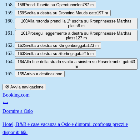
158
Prendi l'uscita su Operatunnelen
787 m
159
Svolta a destra su Dronning Mauds gate
197 m
160
Alla rotonda prendi la 1ª uscita su Kronprinsesse Märthas
plass
6 m
161
Prosegui leggermente a destra su Kronprinsesse Märthas
plass
127 m
162
Svolta a destra su Klingenberggata
123 m
163
Svolta a destra su Stortingsgata
215 m
164
Alla fine della strada svolta a sinistra su Rosenkrantz’ gate
43
m
165
Arrivo a destinazione
🧭 Avvia navigazione
Booking.com
🛏️
Dormire a Oslo
Hotel, B&B e case vacanza a Oslo e dintorni: confronta prezzi e
disponibilità.