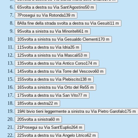
6
Svolta a destra su Via Sant'Agostino
50 m
7
Prosegui su Via Rotonda
139 m
8
Alla fine della strada svolta a destra su Via Gesuiti
11 m
9
Svolta a sinistra su Via Minoritelli
61 m
10
Svolta a sinistra su Via Gesualdo Clementi
170 m
11
Svolta a destra su Via Idria
35 m
12
Svolta a sinistra su Via Mascali
53 m
13
Svolta a destra su Via Antico Corso
174 m
14
Svolta a destra su Via Torre del Vescovo
60 m
15
Svolta a destra su Via Plebiscito
138 m
16
Svolta a sinistra su Via Orto del Re
55 m
17
Svolta a destra su Via San Vito
77 m
18
Svolta a destra
22 m
19
Al bivio tieni leggermente a sinistra su Via Pietro Garofalo
175 m
20
Svolta a sinistra
60 m
21
Prosegui su Via Sant'Euplio
264 m
22
Svolta a destra su Via Angelo Litrico
62 m