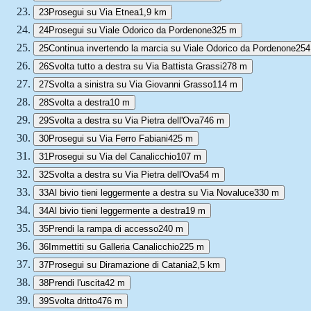
23
Prosegui su Via Etnea
1,9 km
24
Prosegui su Viale Odorico da Pordenone
325 m
25
Continua invertendo la marcia su Viale Odorico da Pordenone
254
26
Svolta tutto a destra su Via Battista Grassi
278 m
27
Svolta a sinistra su Via Giovanni Grasso
114 m
28
Svolta a destra
10 m
29
Svolta a destra su Via Pietra dell'Ova
746 m
30
Prosegui su Via Ferro Fabiani
425 m
31
Prosegui su Via del Canalicchio
107 m
32
Svolta a destra su Via Pietra dell'Ova
54 m
33
Al bivio tieni leggermente a destra su Via Novaluce
330 m
34
Al bivio tieni leggermente a destra
19 m
35
Prendi la rampa di accesso
240 m
36
Immettiti su Galleria Canalicchio
225 m
37
Prosegui su Diramazione di Catania
2,5 km
38
Prendi l'uscita
42 m
39
Svolta dritto
476 m