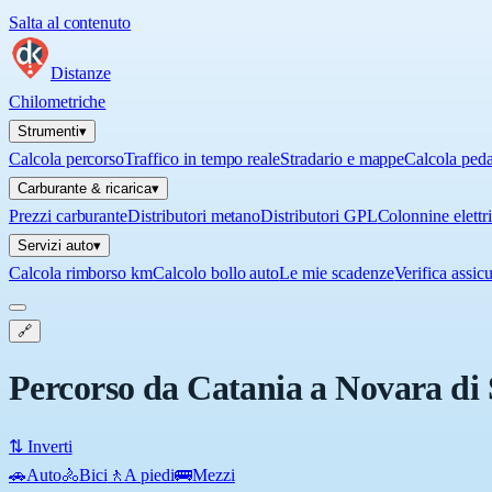
Salta al contenuto
Distanze
Chilometriche
Strumenti
▾
Calcola percorso
Traffico in tempo reale
Stradario e mappe
Calcola ped
Carburante & ricarica
▾
Prezzi carburante
Distributori metano
Distributori GPL
Colonnine elettr
Servizi auto
▾
Calcola rimborso km
Calcolo bollo auto
Le mie scadenze
Verifica assic
🔗
Percorso da Catania a Novara di S
⇅ Inverti
🚗
Auto
🚴
Bici
🚶
A piedi
🚌
Mezzi