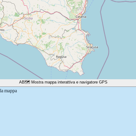
A
B
🗺️ Mostra mappa interattiva e navigatore GPS
lla mappa