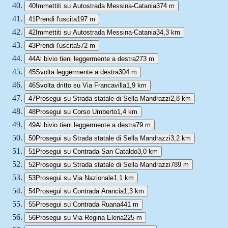
40
Immettiti su Autostrada Messina-Catania
374 m
41
Prendi l'uscita
197 m
42
Immettiti su Autostrada Messina-Catania
34,3 km
43
Prendi l'uscita
572 m
44
Al bivio tieni leggermente a destra
273 m
45
Svolta leggermente a destra
304 m
46
Svolta dritto su Via Francavilla
1,9 km
47
Prosegui su Strada statale di Sella Mandrazzi
2,8 km
48
Prosegui su Corso Umberto
1,4 km
49
Al bivio tieni leggermente a destra
79 m
50
Prosegui su Strada statale di Sella Mandrazzi
3,2 km
51
Prosegui su Contrada San Cataldo
3,0 km
52
Prosegui su Strada statale di Sella Mandrazzi
789 m
53
Prosegui su Via Nazionale
1,1 km
54
Prosegui su Contrada Arancia
1,3 km
55
Prosegui su Contrada Ruana
441 m
56
Prosegui su Via Regina Elena
225 m