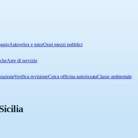
aggio
Autovelox e tutor
Orari mezzi pubblici
iche
Aree di servizio
urazione
Verifica revisione
Cerca officina autorizzata
Classe ambientale
icilia