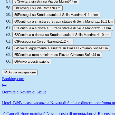
57
Svolta a sinistra su Via dei Mulini
647 m
58
Prosegui su Via Roma
703 m
59
Prosegui su Strada statale di Sella Mandrazzi
11,4 km
60
Continua a sinistra su Strada statale di Sella Mandrazzi
10,1 km
61
Continua a sinistra su Strada statale di Sella Mandrazzi
5,7 km
62
Continua a destra su Strada statale di Sella Mandrazzi
1,0 km
63
Prosegui su Corso Nazionale
1,2 km
64
Svolta leggermente a sinistra su Piazza Girolamo Sofia
41 m
65
Continua tutto a sinistra su Piazza Girolamo Sofia
44 m
66
Arrivo a destinazione
🧭 Avvia navigazione
Booking.com
🛏️
Dormire a Novara di Sicilia
Hotel, B&B e case vacanza a Novara di Sicilia e dintorni: confronta pre
✓
Cancellazione gratuita
✓
Nessun costo di prenotazione
✓
Recensioni