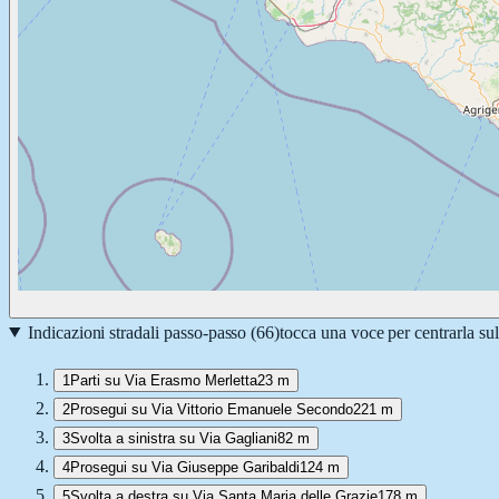
Indicazioni stradali passo-passo (
66
)
tocca una voce per centrarla su
1
Parti su Via Erasmo Merletta
23 m
2
Prosegui su Via Vittorio Emanuele Secondo
221 m
3
Svolta a sinistra su Via Gagliani
82 m
4
Prosegui su Via Giuseppe Garibaldi
124 m
5
Svolta a destra su Via Santa Maria delle Grazie
178 m