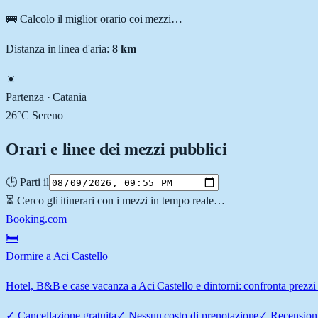
🚌 Calcolo il miglior orario coi mezzi…
Distanza in linea d'aria:
8
km
☀️
Partenza ·
Catania
26
°C
Sereno
Orari e linee dei mezzi pubblici
🕒 Parti il
⏳ Cerco gli itinerari con i mezzi in tempo reale…
Booking.com
🛏️
Dormire a Aci Castello
Hotel, B&B e case vacanza a Aci Castello e dintorni: confronta prezzi e
✓
Cancellazione gratuita
✓
Nessun costo di prenotazione
✓
Recensioni