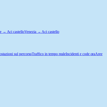
e → Aci castello
Venezia → Aci castello
ostazioni sul percorso
Traffico in tempo reale
Incidenti e code ora
Aree