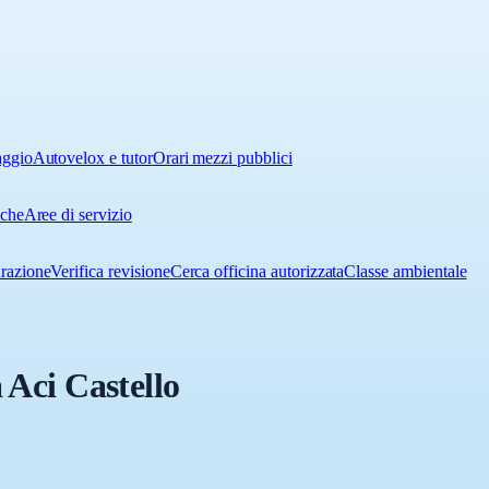
aggio
Autovelox e tutor
Orari mezzi pubblici
iche
Aree di servizio
urazione
Verifica revisione
Cerca officina autorizzata
Classe ambientale
 Aci Castello