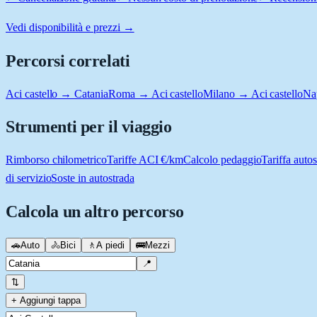
Vedi disponibilità e prezzi →
Percorsi correlati
Aci castello → Catania
Roma → Aci castello
Milano → Aci castello
Nap
Strumenti per il viaggio
Rimborso chilometrico
Tariffe ACI €/km
Calcolo pedaggio
Tariffa autos
di servizio
Soste in autostrada
Calcola un altro percorso
🚗
Auto
🚴
Bici
🚶
A piedi
🚌
Mezzi
📍
⇅
+ Aggiungi tappa