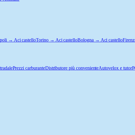
oli → Aci castello
Torino → Aci castello
Bologna → Aci castello
Firenz
tradale
Prezzi carburante
Distributore più conveniente
Autovelox e tutor
P