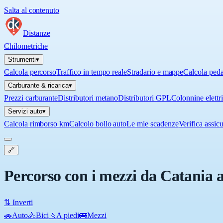
Salta al contenuto
Distanze
Chilometriche
Strumenti
▾
Calcola percorso
Traffico in tempo reale
Stradario e mappe
Calcola ped
Carburante & ricarica
▾
Prezzi carburante
Distributori metano
Distributori GPL
Colonnine elettr
Servizi auto
▾
Calcola rimborso km
Calcolo bollo auto
Le mie scadenze
Verifica assic
🔗
Percorso con i mezzi da Catania a
⇅ Inverti
🚗
Auto
🚴
Bici
🚶
A piedi
🚌
Mezzi