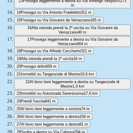
13
Prosegui leggermente a destra su Via Amerigo Vespucci
273
m
14
Prosegui su Via Antonio Fradeletto
311 m
15
Prosegui su Via Giovanni da Verrazzano
165 m
16
Alla rotonda prendi la 2ª uscita su Via Giovanni da
Verrazzano
40 m
17
Prosegui leggermente a destra su Via Giovanni da
Verrazzano
664 m
18
Prosegui su Via Alfredo Ceccherini
321 m
19
Alla rotonda prendi la 1ª uscita
16 m
20
Prosegui dritto
659 m
21
Immettiti su Tangenziale di Mestre
10,6 km
22
Al bivio tieni leggermente a destra su Tangenziale di
Mestre
1,0 km
23
Immettiti su Autostrada Serenissima
17,0 km
24
Prendi l'uscita
641 m
25
Al bivio tieni leggermente a sinistra
74 m
26
Al bivio tieni leggermente a destra
159 m
27
Al bivio tieni leggermente a destra
91 m
28
Svolta a destra su Via Calnova
284 m