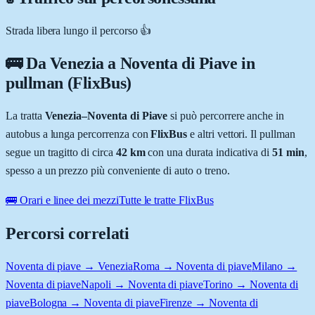
Strada libera lungo il percorso 👍
🚌 Da
Venezia
a
Noventa di Piave
in
pullman (FlixBus)
La tratta
Venezia
–
Noventa di Piave
si può percorrere anche in
autobus a lunga percorrenza con
FlixBus
e altri vettori. Il pullman
segue un tragitto di circa
42
km
con una durata indicativa di
51 min
,
spesso a un prezzo più conveniente di auto o treno.
🚌 Orari e linee dei mezzi
Tutte le tratte FlixBus
Percorsi correlati
Noventa di piave → Venezia
Roma → Noventa di piave
Milano →
Noventa di piave
Napoli → Noventa di piave
Torino → Noventa di
piave
Bologna → Noventa di piave
Firenze → Noventa di