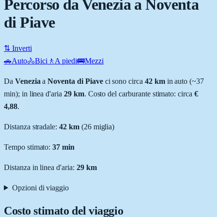
Percorso da Venezia a Noventa
di Piave
⇅ Inverti
🚗
Auto
🚴
Bici
🚶
A piedi
🚌
Mezzi
Da
Venezia
a
Noventa di Piave
ci sono circa
42
km
in auto (~
37
min
); in linea d'aria
29
km
.
Costo del carburante stimato: circa
€
4,88
.
Distanza stradale
:
42
km
(
26
miglia)
Tempo stimato:
37 min
Distanza in linea d'aria:
29
km
Opzioni di viaggio
Costo stimato del viaggio