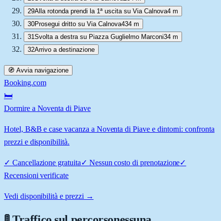
29
Alla rotonda prendi la 1ª uscita su Via Calnova
4 m
30
Prosegui dritto su Via Calnova
434 m
31
Svolta a destra su Piazza Guglielmo Marconi
34 m
32
Arrivo a destinazione
🧭 Avvia navigazione
Booking.com
🛏️
Dormire a Noventa di Piave
Hotel, B&B e case vacanza a Noventa di Piave e dintorni: confronta
prezzi e disponibilità.
✓
Cancellazione gratuita
✓
Nessun costo di prenotazione
✓
Recensioni verificate
Vedi disponibilità e prezzi →
🚦 Traffico sul percorso
nessuna