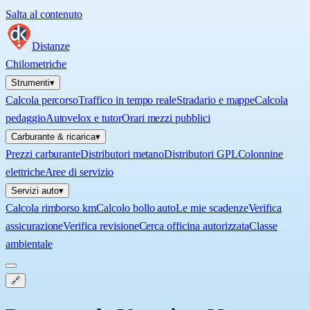
Salta al contenuto
Distanze
Chilometriche
Strumenti
▾
Calcola percorso
Traffico in tempo reale
Stradario e mappe
Calcola
pedaggio
Autovelox e tutor
Orari mezzi pubblici
Carburante & ricarica
▾
Prezzi carburante
Distributori metano
Distributori GPL
Colonnine
elettriche
Aree di servizio
Servizi auto
▾
Calcola rimborso km
Calcolo bollo auto
Le mie scadenze
Verifica
assicurazione
Verifica revisione
Cerca officina autorizzata
Classe
ambientale
🔗