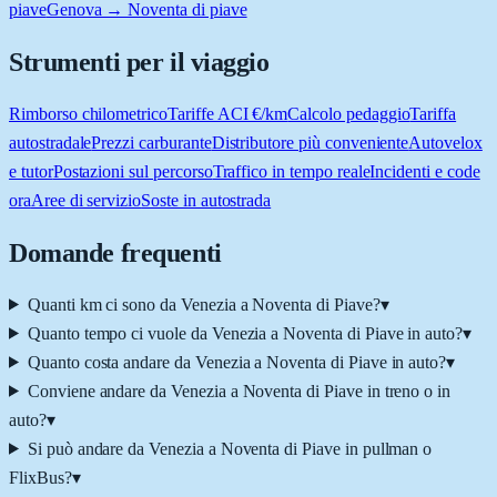
piave
Genova → Noventa di piave
Strumenti per il viaggio
Rimborso chilometrico
Tariffe ACI €/km
Calcolo pedaggio
Tariffa
autostradale
Prezzi carburante
Distributore più conveniente
Autovelox
e tutor
Postazioni sul percorso
Traffico in tempo reale
Incidenti e code
ora
Aree di servizio
Soste in autostrada
Domande frequenti
Quanti km ci sono da Venezia a Noventa di Piave?
▾
Quanto tempo ci vuole da Venezia a Noventa di Piave in auto?
▾
Quanto costa andare da Venezia a Noventa di Piave in auto?
▾
Conviene andare da Venezia a Noventa di Piave in treno o in
auto?
▾
Si può andare da Venezia a Noventa di Piave in pullman o
FlixBus?
▾