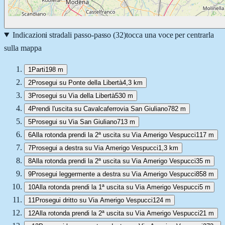
Indicazioni stradali passo-passo (
32
)
tocca una voce per centrarla
sulla mappa
1
Parti
198 m
2
Prosegui su Ponte della Libertà
4,3 km
3
Prosegui su Via della Libertà
530 m
4
Prendi l'uscita su Cavalcaferrovia San Giuliano
782 m
5
Prosegui su Via San Giuliano
713 m
6
Alla rotonda prendi la 2ª uscita su Via Amerigo Vespucci
117 m
7
Prosegui a destra su Via Amerigo Vespucci
1,3 km
8
Alla rotonda prendi la 2ª uscita su Via Amerigo Vespucci
35 m
9
Prosegui leggermente a destra su Via Amerigo Vespucci
858 m
10
Alla rotonda prendi la 1ª uscita su Via Amerigo Vespucci
5 m
11
Prosegui dritto su Via Amerigo Vespucci
124 m
12
Alla rotonda prendi la 2ª uscita su Via Amerigo Vespucci
21 m