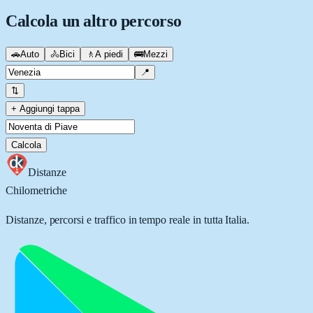
Calcola un altro percorso
🚗
Auto
🚴
Bici
🚶
A piedi
🚌
Mezzi
📍
⇅
+ Aggiungi tappa
Calcola
Distanze
Chilometriche
Distanze, percorsi e traffico in tempo reale in tutta Italia.