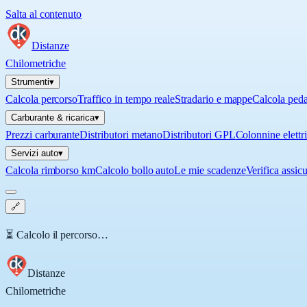
Salta al contenuto
Distanze
Chilometriche
Strumenti
▾
Calcola percorso
Traffico in tempo reale
Stradario e mappe
Calcola ped
Carburante & ricarica
▾
Prezzi carburante
Distributori metano
Distributori GPL
Colonnine elettr
Servizi auto
▾
Calcola rimborso km
Calcolo bollo auto
Le mie scadenze
Verifica assic
🔗
⏳ Calcolo il percorso…
Distanze
Chilometriche