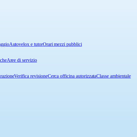
aggio
Autovelox e tutor
Orari mezzi pubblici
iche
Aree di servizio
urazione
Verifica revisione
Cerca officina autorizzata
Classe ambientale