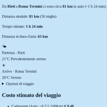
Da
Rieti
a
Roma Termini
ci sono circa
81
km
in auto (~
1 h 24 min
);
Distanza stradale
:
81
km
(
50
miglia)
Tempo stimato:
1 h 24 min
Distanza in linea d'aria:
63
km
🌤️
Partenza ·
Rieti
21
°C
Prevalentemente sereno
☀️
Arrivo ·
Roma Termini
26
°C
Sereno
Opzioni di viaggio
Costo stimato del viaggio
Carburante (
Auto
, ~
6.5
L
/100km):
€ 9,48