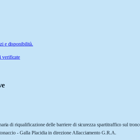
 e disponibilità.
 verificate
ve
ia di riqualificazione delle barriere di sicurezza spartitraffico sul tron
tonaccio - Galla Placidia in direzione Allacciamento G.R.A.