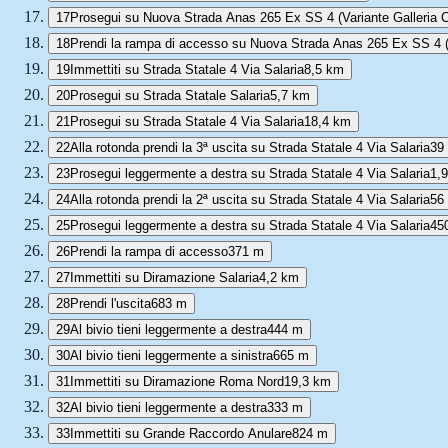
17
Prosegui su Nuova Strada Anas 265 Ex SS 4 (Variante Galleria Co
18
Prendi la rampa di accesso su Nuova Strada Anas 265 Ex SS 4 (Va
19
Immettiti su Strada Statale 4 Via Salaria
8,5 km
20
Prosegui su Strada Statale Salaria
5,7 km
21
Prosegui su Strada Statale 4 Via Salaria
18,4 km
22
Alla rotonda prendi la 3ª uscita su Strada Statale 4 Via Salaria
39
23
Prosegui leggermente a destra su Strada Statale 4 Via Salaria
1,
24
Alla rotonda prendi la 2ª uscita su Strada Statale 4 Via Salaria
56
25
Prosegui leggermente a destra su Strada Statale 4 Via Salaria
45
26
Prendi la rampa di accesso
371 m
27
Immettiti su Diramazione Salaria
4,2 km
28
Prendi l'uscita
683 m
29
Al bivio tieni leggermente a destra
444 m
30
Al bivio tieni leggermente a sinistra
665 m
31
Immettiti su Diramazione Roma Nord
19,3 km
32
Al bivio tieni leggermente a destra
333 m
33
Immettiti su Grande Raccordo Anulare
824 m