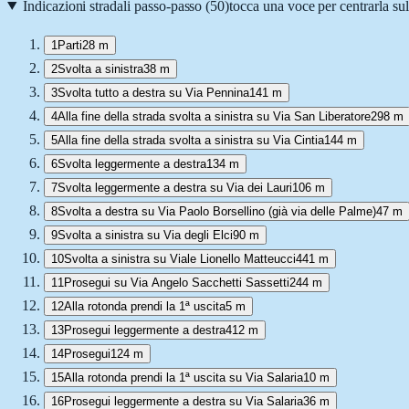
Indicazioni stradali passo-passo (
50
)
tocca una voce per centrarla su
1
Parti
28 m
2
Svolta a sinistra
38 m
3
Svolta tutto a destra su Via Pennina
141 m
4
Alla fine della strada svolta a sinistra su Via San Liberatore
298 m
5
Alla fine della strada svolta a sinistra su Via Cintia
144 m
6
Svolta leggermente a destra
134 m
7
Svolta leggermente a destra su Via dei Lauri
106 m
8
Svolta a destra su Via Paolo Borsellino (già via delle Palme)
47 m
9
Svolta a sinistra su Via degli Elci
90 m
10
Svolta a sinistra su Viale Lionello Matteucci
441 m
11
Prosegui su Via Angelo Sacchetti Sassetti
244 m
12
Alla rotonda prendi la 1ª uscita
5 m
13
Prosegui leggermente a destra
412 m
14
Prosegui
124 m
15
Alla rotonda prendi la 1ª uscita su Via Salaria
10 m
16
Prosegui leggermente a destra su Via Salaria
36 m