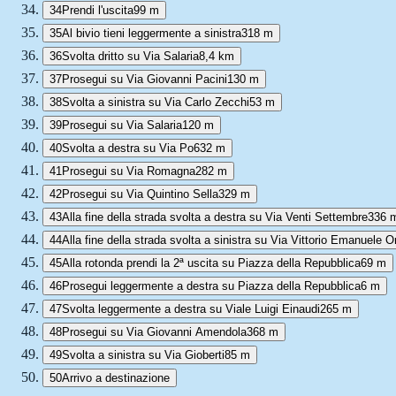
34
Prendi l'uscita
99 m
35
Al bivio tieni leggermente a sinistra
318 m
36
Svolta dritto su Via Salaria
8,4 km
37
Prosegui su Via Giovanni Pacini
130 m
38
Svolta a sinistra su Via Carlo Zecchi
53 m
39
Prosegui su Via Salaria
120 m
40
Svolta a destra su Via Po
632 m
41
Prosegui su Via Romagna
282 m
42
Prosegui su Via Quintino Sella
329 m
43
Alla fine della strada svolta a destra su Via Venti Settembre
336 
44
Alla fine della strada svolta a sinistra su Via Vittorio Emanuele O
45
Alla rotonda prendi la 2ª uscita su Piazza della Repubblica
69 m
46
Prosegui leggermente a destra su Piazza della Repubblica
6 m
47
Svolta leggermente a destra su Viale Luigi Einaudi
265 m
48
Prosegui su Via Giovanni Amendola
368 m
49
Svolta a sinistra su Via Gioberti
85 m
50
Arrivo a destinazione