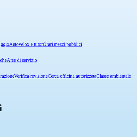
aggio
Autovelox e tutor
Orari mezzi pubblici
iche
Aree di servizio
urazione
Verifica revisione
Cerca officina autorizzata
Classe ambientale
i