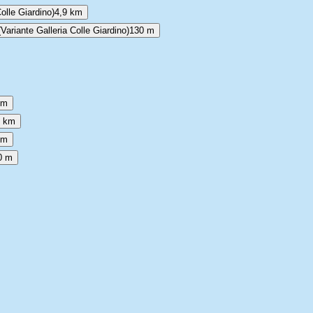
lle Giardino)
4,9 km
riante Galleria Colle Giardino)
130 m
 m
9 km
 m
0 m