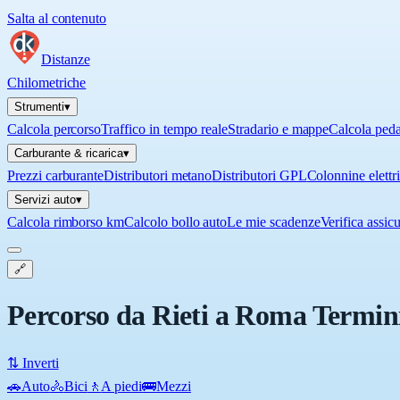
Salta al contenuto
Distanze
Chilometriche
Strumenti
▾
Calcola percorso
Traffico in tempo reale
Stradario e mappe
Calcola ped
Carburante & ricarica
▾
Prezzi carburante
Distributori metano
Distributori GPL
Colonnine elettr
Servizi auto
▾
Calcola rimborso km
Calcolo bollo auto
Le mie scadenze
Verifica assic
🔗
Percorso da Rieti a Roma Termin
⇅ Inverti
🚗
Auto
🚴
Bici
🚶
A piedi
🚌
Mezzi