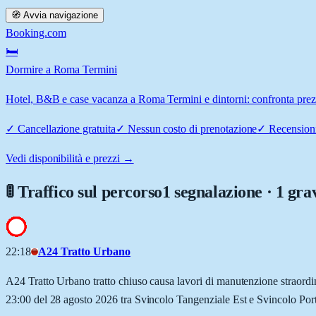
🧭 Avvia navigazione
Booking.com
🛏️
Dormire a Roma Termini
Hotel, B&B e case vacanza a Roma Termini e dintorni: confronta prezzi
✓
Cancellazione gratuita
✓
Nessun costo di prenotazione
✓
Recensioni
Vedi disponibilità e prezzi →
🚦 Traffico sul percorso
1 segnalazione · 1 gra
22:18
A24 Tratto Urbano
A24 Tratto Urbano tratto chiuso causa lavori di manutenzione straordinar
23:00 del 28 agosto 2026 tra Svincolo Tangenziale Est e Svincolo Por