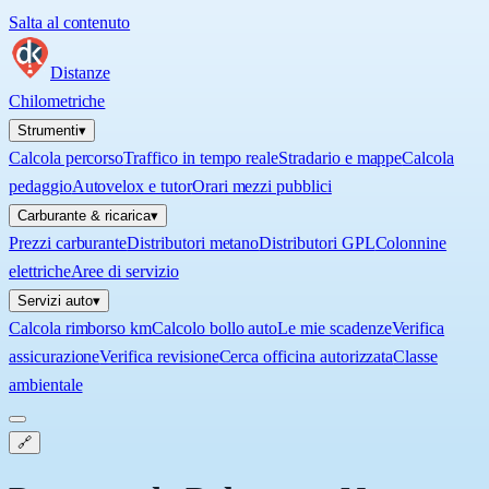
Salta al contenuto
Distanze
Chilometriche
Strumenti
▾
Calcola percorso
Traffico in tempo reale
Stradario e mappe
Calcola
pedaggio
Autovelox e tutor
Orari mezzi pubblici
Carburante & ricarica
▾
Prezzi carburante
Distributori metano
Distributori GPL
Colonnine
elettriche
Aree di servizio
Servizi auto
▾
Calcola rimborso km
Calcolo bollo auto
Le mie scadenze
Verifica
assicurazione
Verifica revisione
Cerca officina autorizzata
Classe
ambientale
🔗