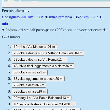
Percorsi alternativi
Consigliato
3446
km ·
37 h 20 min
Alternativa 1
3627
km ·
39 h 13
min
Indicazioni stradali passo-passo (
200
)
tocca una voce per centrarla
sulla mappa
1
Parti su Via Maqueda
101 m
2
Svolta a destra su Via Vittorio Emanuele
209 m
3
Svolta a destra su Via Roma
711 m
4
Al bivio tieni leggermente a sinistra
36 m
5
Svolta a sinistra
91 m
6
Svolta leggermente a destra
20 m
7
Svolta a destra
66 m
8
Svolta a sinistra
19 m
9
Prosegui su Via Paolo Balsamo
113 m
10
Svolta a destra su Corso dei Mille
831 m