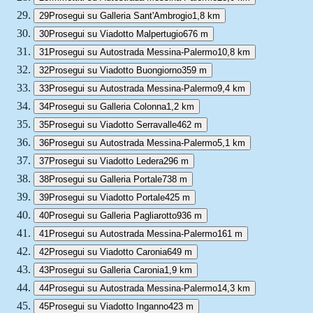
29
Prosegui su Galleria Sant'Ambrogio
1,8 km
30
Prosegui su Viadotto Malpertugio
676 m
31
Prosegui su Autostrada Messina-Palermo
10,8 km
32
Prosegui su Viadotto Buongiorno
359 m
33
Prosegui su Autostrada Messina-Palermo
9,4 km
34
Prosegui su Galleria Colonna
1,2 km
35
Prosegui su Viadotto Serravalle
462 m
36
Prosegui su Autostrada Messina-Palermo
5,1 km
37
Prosegui su Viadotto Ledera
296 m
38
Prosegui su Galleria Portale
738 m
39
Prosegui su Viadotto Portale
425 m
40
Prosegui su Galleria Pagliarotto
936 m
41
Prosegui su Autostrada Messina-Palermo
161 m
42
Prosegui su Viadotto Caronia
649 m
43
Prosegui su Galleria Caronia
1,9 km
44
Prosegui su Autostrada Messina-Palermo
14,3 km
45
Prosegui su Viadotto Inganno
423 m