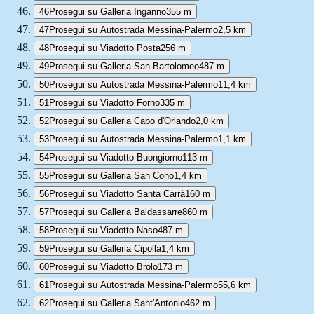
46
Prosegui su Galleria Inganno
355 m
47
Prosegui su Autostrada Messina-Palermo
2,5 km
48
Prosegui su Viadotto Posta
256 m
49
Prosegui su Galleria San Bartolomeo
487 m
50
Prosegui su Autostrada Messina-Palermo
11,4 km
51
Prosegui su Viadotto Forno
335 m
52
Prosegui su Galleria Capo d'Orlando
2,0 km
53
Prosegui su Autostrada Messina-Palermo
1,1 km
54
Prosegui su Viadotto Buongiorno
113 m
55
Prosegui su Galleria San Cono
1,4 km
56
Prosegui su Viadotto Santa Carrà
160 m
57
Prosegui su Galleria Baldassarre
860 m
58
Prosegui su Viadotto Naso
487 m
59
Prosegui su Galleria Cipolla
1,4 km
60
Prosegui su Viadotto Brolo
173 m
61
Prosegui su Autostrada Messina-Palermo
55,6 km
62
Prosegui su Galleria Sant'Antonio
462 m