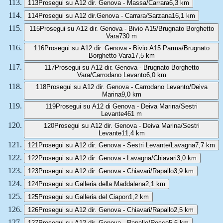
113
Prosegui su A12 dir. Genova - Massa/Carrara
6,3 km
114
Prosegui su A12 dir.Genova - Carrara/Sarzana
16,1 km
115
Prosegui su A12 dir. Genova - Bivio A15/Brugnato Borghetto
Vara
730 m
116
Prosegui su A12 dir. Genova - Bivio A15 Parma/Brugnato
Borghetto Vara
17,5 km
117
Prosegui su A12 dir. Genova - Brugnato Borghetto
Vara/Carrodano Levanto
6,0 km
118
Prosegui su A12 dir. Genova - Carrodano Levanto/Deiva
Marina
9,0 km
119
Prosegui su A12 di Genova - Deiva Marina/Sestri
Levante
461 m
120
Prosegui su A12 dir. Genova - Deiva Marina/Sestri
Levante
11,4 km
121
Prosegui su A12 dir. Genova - Sestri Levante/Lavagna
7,7 km
122
Prosegui su A12 dir. Genova - Lavagna/Chiavari
3,0 km
123
Prosegui su A12 dir. Genova - Chiavari/Rapallo
3,9 km
124
Prosegui su Galleria della Maddalena
2,1 km
125
Prosegui su Galleria del Ciapon
1,2 km
126
Prosegui su A12 dir. Genova - Chiavari/Rapallo
2,5 km
127
Prosegui su A12 dir. Genova - Rapallo/Recco
5,6 km