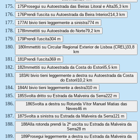
175
Prosegui su Autoestrada das Beiras Litoral e Alta
35,3 km
176
Prendi l'uscita su Autoestrada da Beira Interior
214,3 km
177
Al bivio tieni leggermente a sinistra
774 m
178
Immettiti su Autoestrada do Norte
79,2 km
179
Prendi l'uscita
304 m
180
Immettiti su Circular Regional Exterior de Lisboa (CREL)
33,8
km
181
Prendi l'uscita
369 m
182
Immettiti su Autoestrada da Costa do Estoril
5,5 km
183
Al bivio tieni leggermente a destra su Autoestrada da Costa
do Estoril
10,2 km
184
Al bivio tieni leggermente a destra
310 m
185
Svolta dritto su Estrada da Malveira da Serra
222 m
186
Svolta a destra su Rotunda Vítor Manuel Matias das
Neves
46 m
187
Svolta a sinistra su Estrada da Malveira da Serra
121 m
188
Alla rotonda prendi la 2ª uscita su Estrada da Malveira da
Serra
28 m
189
Prosegui leggermente a destra su Estrada da Malveira da