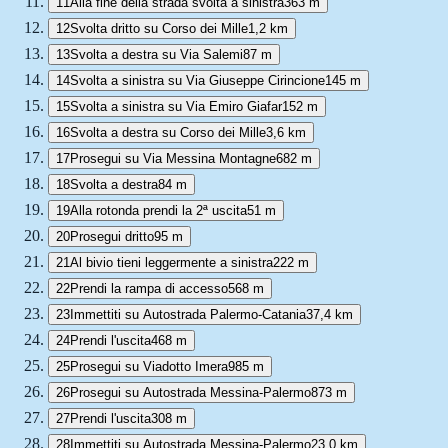
11
Alla fine della strada svolta a sinistra
363 m
12
Svolta dritto su Corso dei Mille
1,2 km
13
Svolta a destra su Via Salemi
87 m
14
Svolta a sinistra su Via Giuseppe Cirincione
145 m
15
Svolta a sinistra su Via Emiro Giafar
152 m
16
Svolta a destra su Corso dei Mille
3,6 km
17
Prosegui su Via Messina Montagne
682 m
18
Svolta a destra
84 m
19
Alla rotonda prendi la 2ª uscita
51 m
20
Prosegui dritto
95 m
21
Al bivio tieni leggermente a sinistra
222 m
22
Prendi la rampa di accesso
568 m
23
Immettiti su Autostrada Palermo-Catania
37,4 km
24
Prendi l'uscita
468 m
25
Prosegui su Viadotto Imera
985 m
26
Prosegui su Autostrada Messina-Palermo
873 m
27
Prendi l'uscita
308 m
28
Immettiti su Autostrada Messina-Palermo
23,0 km