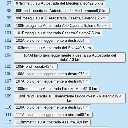
97
Immettiti su Autostrada del Mediterraneo
422,6 km
98
Prendi l'uscita su Autostrada del Mediterraneo
9,0 km
99
Prosegui su A30 Autostrada Caserta Salerno
1,2 km
100
Prosegui su Autostrada A30 Caserta-Salerno
46,3 km
101
Prosegui su Autostrada Caserta-Salerno
7,5 km
102
Al bivio tieni leggermente a destra
654 m
103
Immettiti su Autostrada del Sole
440,8 km
104
Al bivio tieni leggermente a destra su Autostrada del
Sole
17,3 km
105
Prendi l'uscita
437 m
106
Al bivio tieni leggermente a destra
972 m
107
Al bivio tieni leggermente a destra
407 m
108
Immettiti su Autostrada Firenze-Mare
61,6 km
109
Prendi l'uscita su Diramazione Lucca ovest - Viareggio
19,4
km
110
Al bivio tieni leggermente a destra
257 m
111
Al bivio tieni leggermente a sinistra
687 m
112
Immettiti su Autostrada Azzurra
19,9 km