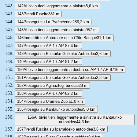
142
Al bivio tieni leggermente a sinistra
8,6 km
143
Prendi l'uscita
881 m
144
Prosegui su La Pyrénéenne
286,2 km
145
Al bivio tieni leggermente a sinistra
957 m
146
Immettiti su Autoroute de la Côte Basque
31,1 km
147
Prosegui su AP-1 / AP-8
7,4 km
148
Prosegui su Bizkaiko Golkoko Autobidea
3,6 km
149
Prosegui su AP-1 / AP-8
1,2 km
150
Al bivio tieni leggermente a destra su AP-1 / AP-8
716 m
151
Prosegui su Bizkaiko Golkoko Autobidea
2,8 km
152
Prosegui su Aginaztegi tunela
528 m
153
Prosegui su AP-1 / AP-8
2,2 km
154
Prosegui su Urumea Zubia
1,0 km
155
Prosegui su Kantauriko autobidea
5,0 km
156
Al bivio tieni leggermente a sinistra su Kantauriko
autobidea
44,3 km
157
Prendi l'uscita su Iparraldeko autobidea
3,6 km