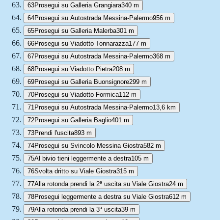
63
Prosegui su Galleria Grangiara
340 m
64
Prosegui su Autostrada Messina-Palermo
956 m
65
Prosegui su Galleria Malerba
301 m
66
Prosegui su Viadotto Tonnarazza
177 m
67
Prosegui su Autostrada Messina-Palermo
368 m
68
Prosegui su Viadotto Pietra
208 m
69
Prosegui su Galleria Buonsignore
299 m
70
Prosegui su Viadotto Formica
112 m
71
Prosegui su Autostrada Messina-Palermo
13,6 km
72
Prosegui su Galleria Baglio
401 m
73
Prendi l'uscita
893 m
74
Prosegui su Svincolo Messina Giostra
582 m
75
Al bivio tieni leggermente a destra
105 m
76
Svolta dritto su Viale Giostra
315 m
77
Alla rotonda prendi la 2ª uscita su Viale Giostra
24 m
78
Prosegui leggermente a destra su Viale Giostra
612 m
79
Alla rotonda prendi la 3ª uscita
39 m