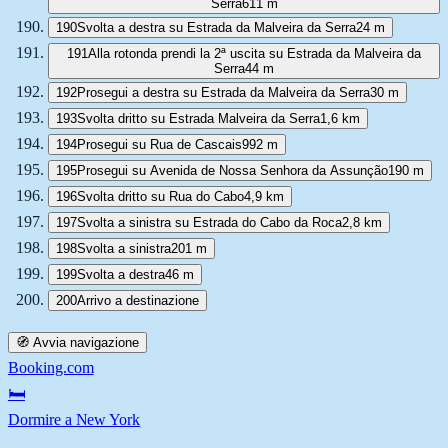
Serra
611 m
190
Svolta a destra su Estrada da Malveira da Serra
24 m
191
Alla rotonda prendi la 2ª uscita su Estrada da Malveira da
Serra
44 m
192
Prosegui a destra su Estrada da Malveira da Serra
30 m
193
Svolta dritto su Estrada Malveira da Serra
1,6 km
194
Prosegui su Rua de Cascais
992 m
195
Prosegui su Avenida de Nossa Senhora da Assunção
190 m
196
Svolta dritto su Rua do Cabo
4,9 km
197
Svolta a sinistra su Estrada do Cabo da Roca
2,8 km
198
Svolta a sinistra
201 m
199
Svolta a destra
46 m
200
Arrivo a destinazione
🧭 Avvia navigazione
Booking.com
🛏️
Dormire a New York