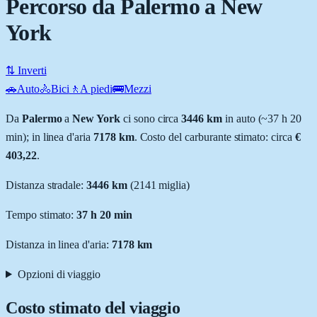
Percorso da Palermo a New
York
⇅ Inverti
🚗
Auto
🚴
Bici
🚶
A piedi
🚌
Mezzi
Da
Palermo
a
New York
ci sono circa
3446
km
in auto (~
37 h 20
min
); in linea d'aria
7178
km
.
Costo del carburante stimato: circa
€
403,22
.
Distanza stradale
:
3446
km
(
2141
miglia)
Tempo stimato:
37 h 20 min
Distanza in linea d'aria:
7178
km
Opzioni di viaggio
Costo stimato del viaggio