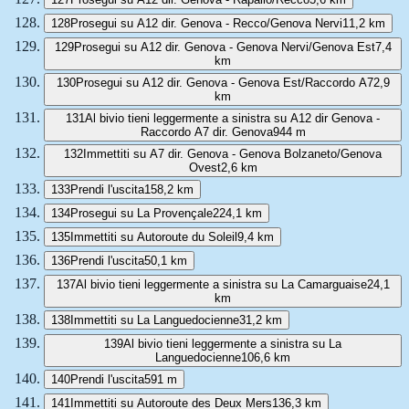
128
Prosegui su A12 dir. Genova - Recco/Genova Nervi
11,2 km
129
Prosegui su A12 dir. Genova - Genova Nervi/Genova Est
7,4
km
130
Prosegui su A12 dir. Genova - Genova Est/Raccordo A7
2,9
km
131
Al bivio tieni leggermente a sinistra su A12 dir Genova -
Raccordo A7 dir. Genova
944 m
132
Immettiti su A7 dir. Genova - Genova Bolzaneto/Genova
Ovest
2,6 km
133
Prendi l'uscita
158,2 km
134
Prosegui su La Provençale
224,1 km
135
Immettiti su Autoroute du Soleil
9,4 km
136
Prendi l'uscita
50,1 km
137
Al bivio tieni leggermente a sinistra su La Camarguaise
24,1
km
138
Immettiti su La Languedocienne
31,2 km
139
Al bivio tieni leggermente a sinistra su La
Languedocienne
106,6 km
140
Prendi l'uscita
591 m
141
Immettiti su Autoroute des Deux Mers
136,3 km