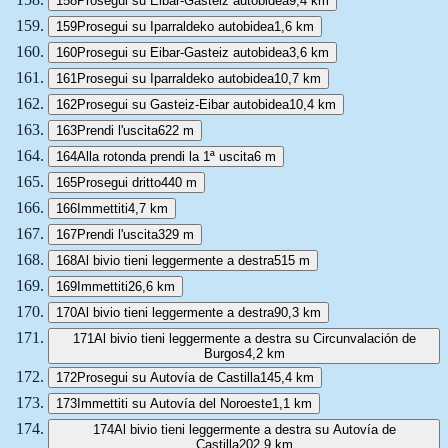
158
Prosegui su Eibar-Gasteiz autobidea
9,4 km
159
Prosegui su Iparraldeko autobidea
1,6 km
160
Prosegui su Eibar-Gasteiz autobidea
3,6 km
161
Prosegui su Iparraldeko autobidea
10,7 km
162
Prosegui su Gasteiz-Eibar autobidea
10,4 km
163
Prendi l'uscita
622 m
164
Alla rotonda prendi la 1ª uscita
6 m
165
Prosegui dritto
440 m
166
Immettiti
4,7 km
167
Prendi l'uscita
329 m
168
Al bivio tieni leggermente a destra
515 m
169
Immettiti
26,6 km
170
Al bivio tieni leggermente a destra
90,3 km
171
Al bivio tieni leggermente a destra su Circunvalación de
Burgos
4,2 km
172
Prosegui su Autovía de Castilla
145,4 km
173
Immettiti su Autovía del Noroeste
1,1 km
174
Al bivio tieni leggermente a destra su Autovía de
Castilla
202,9 km