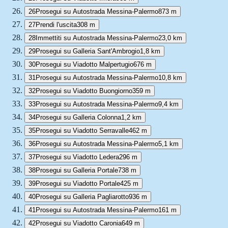
26
Prosegui su Autostrada Messina-Palermo
873 m
27
Prendi l'uscita
308 m
28
Immettiti su Autostrada Messina-Palermo
23,0 km
29
Prosegui su Galleria Sant'Ambrogio
1,8 km
30
Prosegui su Viadotto Malpertugio
676 m
31
Prosegui su Autostrada Messina-Palermo
10,8 km
32
Prosegui su Viadotto Buongiorno
359 m
33
Prosegui su Autostrada Messina-Palermo
9,4 km
34
Prosegui su Galleria Colonna
1,2 km
35
Prosegui su Viadotto Serravalle
462 m
36
Prosegui su Autostrada Messina-Palermo
5,1 km
37
Prosegui su Viadotto Ledera
296 m
38
Prosegui su Galleria Portale
738 m
39
Prosegui su Viadotto Portale
425 m
40
Prosegui su Galleria Pagliarotto
936 m
41
Prosegui su Autostrada Messina-Palermo
161 m
42
Prosegui su Viadotto Caronia
649 m