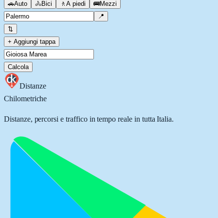
🚗
Auto
🚴
Bici
🚶
A piedi
🚌
Mezzi
📍
⇅
+ Aggiungi tappa
Calcola
Distanze
Chilometriche
Distanze, percorsi e traffico in tempo reale in tutta Italia.