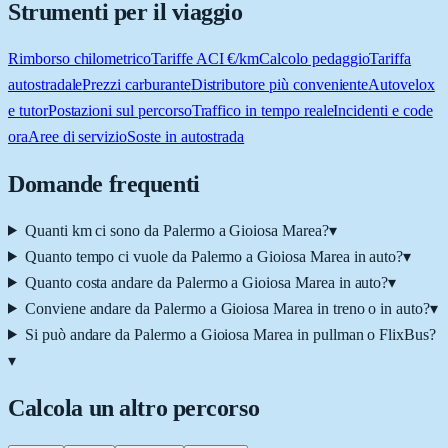
Strumenti per il viaggio
Rimborso chilometrico
Tariffe ACI €/km
Calcolo pedaggio
Tariffa
autostradale
Prezzi carburante
Distributore più conveniente
Autovelox
e tutor
Postazioni sul percorso
Traffico in tempo reale
Incidenti e code
ora
Aree di servizio
Soste in autostrada
Domande frequenti
Quanti km ci sono da Palermo a Gioiosa Marea?
▾
Quanto tempo ci vuole da Palermo a Gioiosa Marea in auto?
▾
Quanto costa andare da Palermo a Gioiosa Marea in auto?
▾
Conviene andare da Palermo a Gioiosa Marea in treno o in auto?
▾
Si può andare da Palermo a Gioiosa Marea in pullman o FlixBus?
▾
Calcola un altro percorso