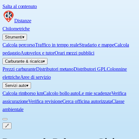
Salta al contenuto
Distanze
Chilometriche
Strumenti
▾
Calcola percorso
Traffico in tempo reale
Stradario e mappe
Calcola
pedaggio
Autovelox e tutor
Orari mezzi pubblici
Carburante & ricarica
▾
Prezzi carburante
Distributori metano
Distributori GPL
Colonnine
elettriche
Aree di servizio
Servizi auto
▾
Calcola rimborso km
Calcolo bollo auto
Le mie scadenze
Verifica
assicurazione
Verifica revisione
Cerca officina autorizzata
Classe
ambientale
🔗