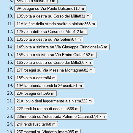
8
Svolta a sinistra
19 m
9
Prosegui su Via Paolo Balsamo
113 m
10
Svolta a destra su Corso dei Mille
831 m
11
Alla fine della strada svolta a sinistra
363 m
12
Svolta dritto su Corso dei Mille
1,2 km
13
Svolta a destra su Via Salemi
87 m
14
Svolta a sinistra su Via Giuseppe Cirincione
145 m
15
Svolta a sinistra su Via Emiro Giafar
152 m
16
Svolta a destra su Corso dei Mille
3,6 km
17
Prosegui su Via Messina Montagne
682 m
18
Svolta a destra
84 m
19
Alla rotonda prendi la 2ª uscita
51 m
20
Prosegui dritto
95 m
21
Al bivio tieni leggermente a sinistra
222 m
22
Prendi la rampa di accesso
568 m
23
Immettiti su Autostrada Palermo-Catania
37,4 km
24
Prendi l'uscita
468 m
25
Prosegui su Viadotto Imera
985 m