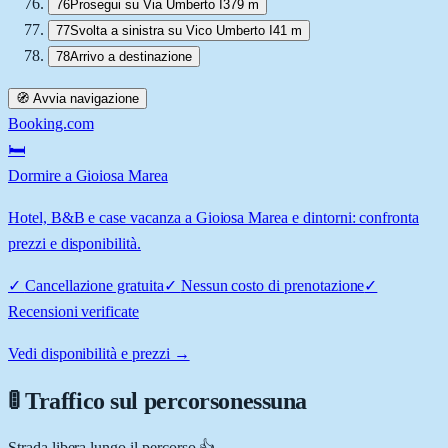
76
Prosegui su Via Umberto I
379 m
77
Svolta a sinistra su Vico Umberto I
41 m
78
Arrivo a destinazione
🧭 Avvia navigazione
Booking.com
🛏️
Dormire a Gioiosa Marea
Hotel, B&B e case vacanza a Gioiosa Marea e dintorni: confronta
prezzi e disponibilità.
✓
Cancellazione gratuita
✓
Nessun costo di prenotazione
✓
Recensioni verificate
Vedi disponibilità e prezzi →
🚦 Traffico sul percorso
nessuna
Strada libera lungo il percorso 👍