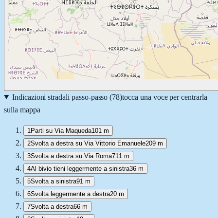
Indicazioni stradali passo-passo (
78
)
tocca una voce per centrarla
sulla mappa
1
Parti su Via Maqueda
101 m
2
Svolta a destra su Via Vittorio Emanuele
209 m
3
Svolta a destra su Via Roma
711 m
4
Al bivio tieni leggermente a sinistra
36 m
5
Svolta a sinistra
91 m
6
Svolta leggermente a destra
20 m
7
Svolta a destra
66 m