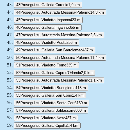
43
Prosegui su Galleria Caronia
1,9 km
44
Prosegui su Autostrada Messina-Palermo
14,3 km
45
Prosegui su Viadotto Inganno
423 m
46
Prosegui su Galleria Inganno
355 m
47
Prosegui su Autostrada Messina-Palermo
2,5 km
48
Prosegui su Viadotto Posta
256 m
49
Prosegui su Galleria San Bartolomeo
487 m
50
Prosegui su Autostrada Messina-Palermo
11,4 km
51
Prosegui su Viadotto Forno
335 m
52
Prosegui su Galleria Capo d'Orlando
2,0 km
53
Prosegui su Autostrada Messina-Palermo
1,1 km
54
Prosegui su Viadotto Buongiorno
113 m
55
Prosegui su Galleria San Cono
1,4 km
56
Prosegui su Viadotto Santa Carrà
160 m
57
Prosegui su Galleria Baldassarre
860 m
58
Prosegui su Viadotto Naso
487 m
59
Prosegui su Galleria Cipolla
1,4 km