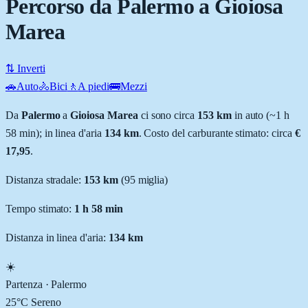
Percorso da Palermo a Gioiosa
Marea
⇅ Inverti
🚗
Auto
🚴
Bici
🚶
A piedi
🚌
Mezzi
Da
Palermo
a
Gioiosa Marea
ci sono circa
153
km
in auto (~
1 h
58 min
); in linea d'aria
134
km
.
Costo del carburante stimato: circa
€
17,95
.
Distanza stradale
:
153
km
(
95
miglia)
Tempo stimato:
1 h 58 min
Distanza in linea d'aria:
134
km
☀️
Partenza ·
Palermo
25
°C
Sereno