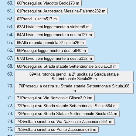
60
Prosegui su Viadotto Brolo
173 m
61
Prosegui su Autostrada Messina-Palermo
232 m
62
Prendi l'uscita
517 m
63
Al bivio tieni leggermente a sinistra
8 m
64
Al bivio tieni leggermente a destra
127 m
65
Alla rotonda prendi la 3ª uscita
26 m
66
Prosegui leggermente a destra
840 m
67
Al bivio tieni leggermente a destra
132 m
68
Prosegui su Strada statale Settentrionale Sicula
510 m
69
Alla rotonda prendi la 2ª uscita su Strada statale
Settentrionale Sicula
35 m
70
Prosegui a destra su Strada statale Settentrionale Sicula
168
m
71
Prosegui su Via Nazionale Gliaca
3,0 km
72
Prosegui su Strada statale Settentrionale Sicula
564 m
73
Prosegui su Strada Statale Settentrionale Sicula
744 m
74
Svolta a sinistra su Via Nazionale Zappardino
851 m
75
Svolta a sinistra su Ponte Zappardino
76 m