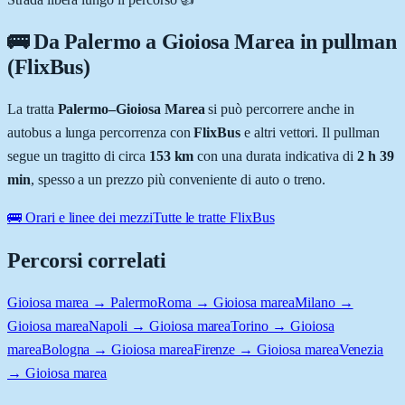
🚌 Da
Palermo
a
Gioiosa Marea
in pullman
(FlixBus)
La tratta
Palermo
–
Gioiosa Marea
si può percorrere anche in
autobus a lunga percorrenza con
FlixBus
e altri vettori. Il pullman
segue un tragitto di circa
153
km
con una durata indicativa di
2 h 39
min
, spesso a un prezzo più conveniente di auto o treno.
🚌 Orari e linee dei mezzi
Tutte le tratte FlixBus
Percorsi correlati
Gioiosa marea → Palermo
Roma → Gioiosa marea
Milano →
Gioiosa marea
Napoli → Gioiosa marea
Torino → Gioiosa
marea
Bologna → Gioiosa marea
Firenze → Gioiosa marea
Venezia
→ Gioiosa marea