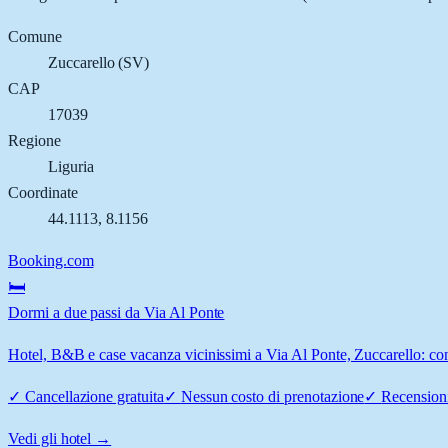
Comune
Zuccarello
(
SV
)
CAP
17039
Regione
Liguria
Coordinate
44.1113
,
8.1156
Booking.com
🛏️
Dormi a due passi da Via Al Ponte
Hotel, B&B e case vacanza vicinissimi a Via Al Ponte, Zuccarello: conf
✓
Cancellazione gratuita
✓
Nessun costo di prenotazione
✓
Recensioni
Vedi gli hotel →