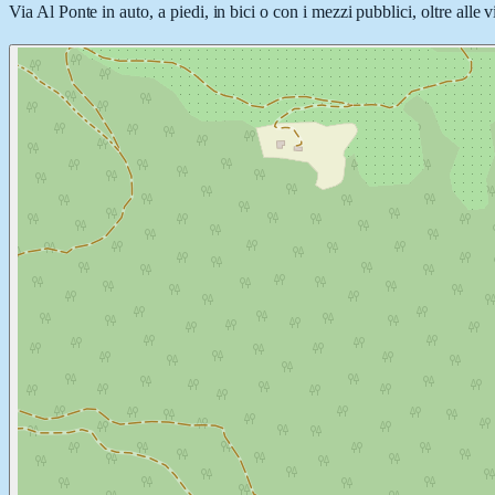
Via Al Ponte in auto, a piedi, in bici o con i mezzi pubblici, oltre alle