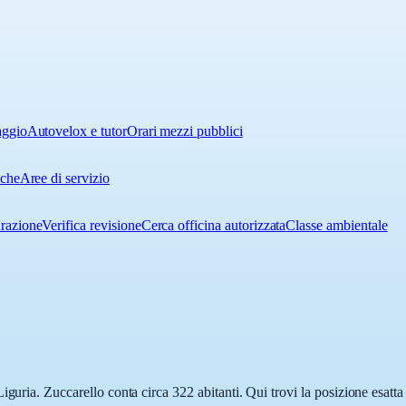
aggio
Autovelox e tutor
Orari mezzi pubblici
iche
Aree di servizio
urazione
Verifica revisione
Cerca officina autorizzata
Classe ambientale
iguria. Zuccarello conta circa 322 abitanti. Qui trovi la posizione esatt