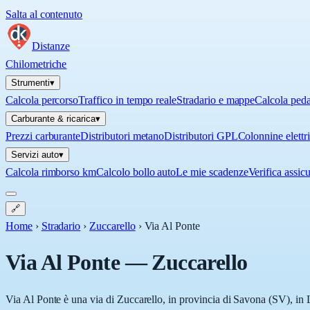
Salta al contenuto
Distanze
Chilometriche
Strumenti
▾
Calcola percorso
Traffico in tempo reale
Stradario e mappe
Calcola ped
Carburante & ricarica
▾
Prezzi carburante
Distributori metano
Distributori GPL
Colonnine elettr
Servizi auto
▾
Calcola rimborso km
Calcolo bollo auto
Le mie scadenze
Verifica assic
🔗
Home
›
Stradario
›
Zuccarello
›
Via Al Ponte
Via Al Ponte
—
Zuccarello
Via Al Ponte è una via di Zuccarello, in provincia di Savona (SV), in L