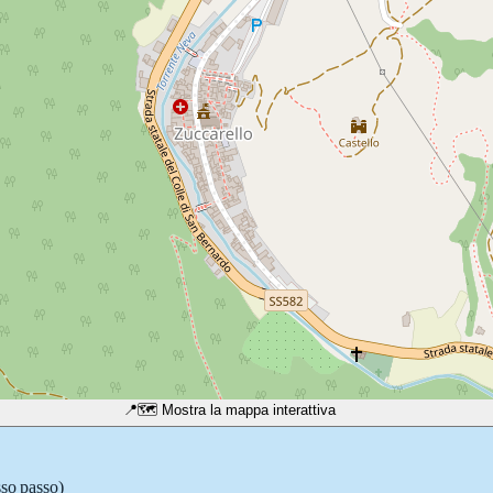
📍
🗺️ Mostra la mappa interattiva
sso passo)