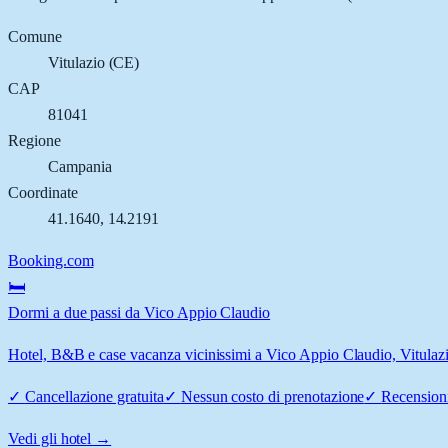
Comune
Vitulazio
(
CE
)
CAP
81041
Regione
Campania
Coordinate
41.1640
,
14.2191
Booking.com
🛏️
Dormi a due passi da Vico Appio Claudio
Hotel, B&B e case vacanza vicinissimi a Vico Appio Claudio, Vitulazio:
✓
Cancellazione gratuita
✓
Nessun costo di prenotazione
✓
Recensioni
Vedi gli hotel →