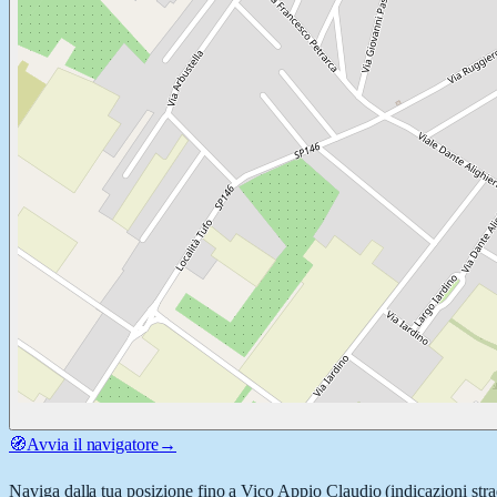
🧭
Avvia il navigatore
→
Naviga dalla tua posizione fino a
Vico Appio Claudio
(indicazioni stra