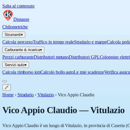
Salta al contenuto
Distanze
Chilometriche
Strumenti
▾
Calcola percorso
Traffico in tempo reale
Stradario e mappe
Calcola ped
Carburante & ricarica
▾
Prezzi carburante
Distributori metano
Distributori GPL
Colonnine elettr
Servizi auto
▾
Calcola rimborso km
Calcolo bollo auto
Le mie scadenze
Verifica assic
🔗
Home
›
Stradario
›
Vitulazio
›
Vico Appio Claudio
Vico Appio Claudio
—
Vitulazio
Vico Appio Claudio è un luogo di Vitulazio, in provincia di Caserta (CE