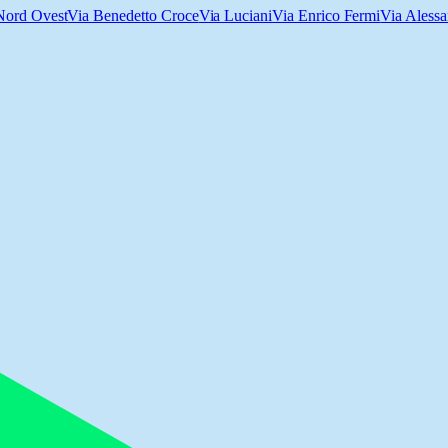
Nord Ovest
Via Benedetto Croce
Via Luciani
Via Enrico Fermi
Via Aless