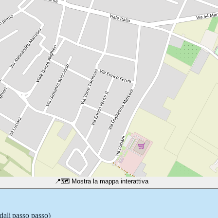
📍
🗺️ Mostra la mappa interattiva
dali passo passo)