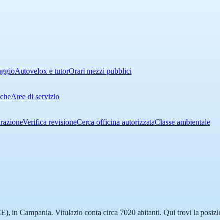
aggio
Autovelox e tutor
Orari mezzi pubblici
iche
Aree di servizio
urazione
Verifica revisione
Cerca officina autorizzata
Classe ambientale
), in Campania. Vitulazio conta circa 7020 abitanti. Qui trovi la posizi