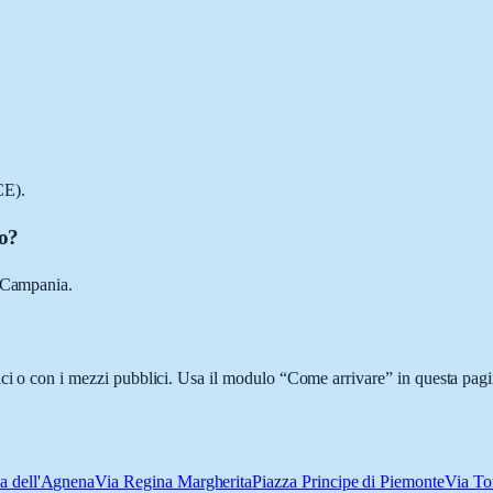
CE).
io?
, Campania.
ici o con i mezzi pubblici. Usa il modulo “Come arrivare” in questa pagin
a dell'Agnena
Via Regina Margherita
Piazza Principe di Piemonte
Via To