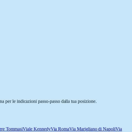
a per le indicazioni passo-passo dalla tua posizione.
rre Tommasi
Viale Kennedy
Via Roma
Via Marigliano di Napoli
Via