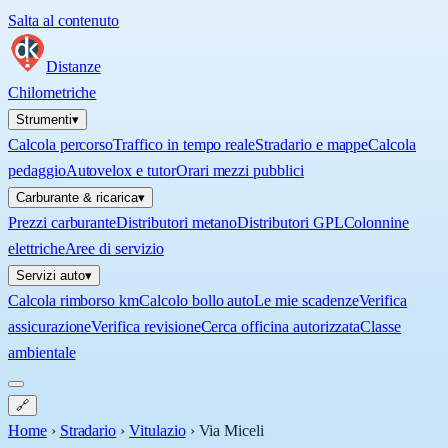
Salta al contenuto
Distanze
Chilometriche
Strumenti
▾
Calcola percorso
Traffico in tempo reale
Stradario e mappe
Calcola
pedaggio
Autovelox e tutor
Orari mezzi pubblici
Carburante & ricarica
▾
Prezzi carburante
Distributori metano
Distributori GPL
Colonnine
elettriche
Aree di servizio
Servizi auto
▾
Calcola rimborso km
Calcolo bollo auto
Le mie scadenze
Verifica
assicurazione
Verifica revisione
Cerca officina autorizzata
Classe
ambientale
🔗
Home
›
Stradario
›
Vitulazio
›
Via Miceli