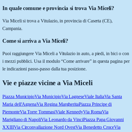
In quale comune e provincia si trova Via Miceli?
Via Miceli si trova a Vitulazio, in provincia di Caserta (CE),
Campania.
Come si arriva a Via Miceli?
Puoi raggiungere Via Miceli a Vitulazio in auto, a piedi, in bici o con
i mezzi pubblici. Usa il modulo “Come arrivare” in questa pagina per
le indicazioni passo-passo dalla tua posizione.
Vie e piazze vicine a
Via Miceli
Piazza Municipio
Via Municipio
Via Lagnese
Viale Italia
Via Santa
Maria dell'Agnena
Via Regina Margherita
Piazza Principe di
Piemonte
Via Torre Tommasi
Viale Kennedy
Via Roma
Via
Marigliano di Napoli
Via Leonardo da Vinci
Piazza Papa Giovanni
XXIII
Via Circonvallazione Nord Ovest
Via Benedetto Croce
Via