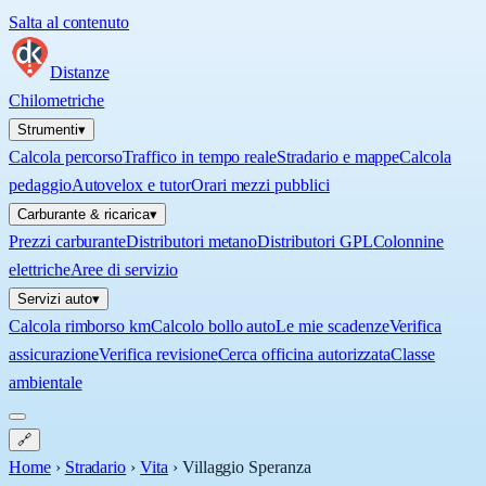
Salta al contenuto
Distanze
Chilometriche
Strumenti
▾
Calcola percorso
Traffico in tempo reale
Stradario e mappe
Calcola
pedaggio
Autovelox e tutor
Orari mezzi pubblici
Carburante & ricarica
▾
Prezzi carburante
Distributori metano
Distributori GPL
Colonnine
elettriche
Aree di servizio
Servizi auto
▾
Calcola rimborso km
Calcolo bollo auto
Le mie scadenze
Verifica
assicurazione
Verifica revisione
Cerca officina autorizzata
Classe
ambientale
🔗
Home
›
Stradario
›
Vita
›
Villaggio Speranza