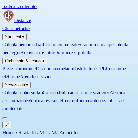
Salta al contenuto
Distanze
Chilometriche
Strumenti
▾
Calcola percorso
Traffico in tempo reale
Stradario e mappe
Calcola
pedaggio
Autovelox e tutor
Orari mezzi pubblici
Carburante & ricarica
▾
Prezzi carburante
Distributori metano
Distributori GPL
Colonnine
elettriche
Aree di servizio
Servizi auto
▾
Calcola rimborso km
Calcolo bollo auto
Le mie scadenze
Verifica
assicurazione
Verifica revisione
Cerca officina autorizzata
Classe
ambientale
🔗
Home
›
Stradario
›
Vita
›
Via Admetrio