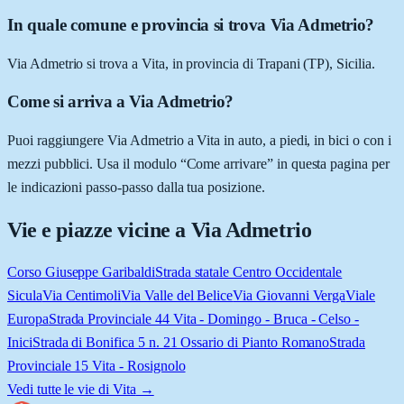
In quale comune e provincia si trova Via Admetrio?
Via Admetrio si trova a Vita, in provincia di Trapani (TP), Sicilia.
Come si arriva a Via Admetrio?
Puoi raggiungere Via Admetrio a Vita in auto, a piedi, in bici o con i
mezzi pubblici. Usa il modulo “Come arrivare” in questa pagina per
le indicazioni passo-passo dalla tua posizione.
Vie e piazze vicine a
Via Admetrio
Corso Giuseppe Garibaldi
Strada statale Centro Occidentale
Sicula
Via Centimoli
Via Valle del Belice
Via Giovanni Verga
Viale
Europa
Strada Provinciale 44 Vita - Domingo - Bruca - Celso -
Inici
Strada di Bonifica 5 n. 21 Ossario di Pianto Romano
Strada
Provinciale 15 Vita - Rosignolo
Vedi tutte le vie di
Vita
→