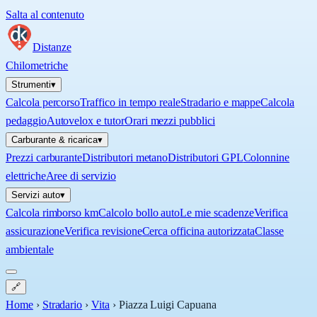
Salta al contenuto
Distanze
Chilometriche
Strumenti
▾
Calcola percorso
Traffico in tempo reale
Stradario e mappe
Calcola
pedaggio
Autovelox e tutor
Orari mezzi pubblici
Carburante & ricarica
▾
Prezzi carburante
Distributori metano
Distributori GPL
Colonnine
elettriche
Aree di servizio
Servizi auto
▾
Calcola rimborso km
Calcolo bollo auto
Le mie scadenze
Verifica
assicurazione
Verifica revisione
Cerca officina autorizzata
Classe
ambientale
🔗
Home
›
Stradario
›
Vita
›
Piazza Luigi Capuana