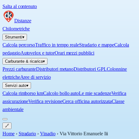
Salta al contenuto
Distanze
Chilometriche
Strumenti
▾
Calcola percorso
Traffico in tempo reale
Stradario e mappe
Calcola
pedaggio
Autovelox e tutor
Orari mezzi pubblici
Carburante & ricarica
▾
Prezzi carburante
Distributori metano
Distributori GPL
Colonnine
elettriche
Aree di servizio
Servizi auto
▾
Calcola rimborso km
Calcolo bollo auto
Le mie scadenze
Verifica
assicurazione
Verifica revisione
Cerca officina autorizzata
Classe
ambientale
🔗
Home
›
Stradario
›
Vinadio
›
Via Vittorio Emanuele Iii