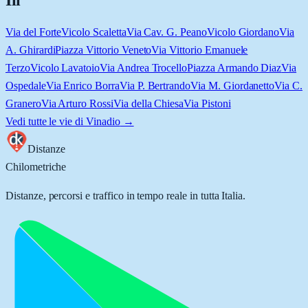
Iii
Via del Forte
Vicolo Scaletta
Via Cav. G. Peano
Vicolo Giordano
Via
A. Ghirardi
Piazza Vittorio Veneto
Via Vittorio Emanuele
Terzo
Vicolo Lavatoio
Via Andrea Trocello
Piazza Armando Diaz
Via
Ospedale
Via Enrico Borra
Via P. Bertrando
Via M. Giordanetto
Via C.
Granero
Via Arturo Rossi
Via della Chiesa
Via Pistoni
Vedi tutte le vie di
Vinadio
→
Distanze
Chilometriche
Distanze, percorsi e traffico in tempo reale in tutta Italia.