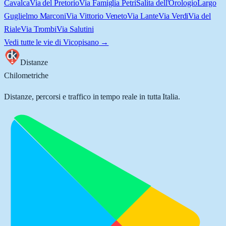
Cavalca
Via del Pretorio
Via Famiglia Petri
Salita dell'Orologio
Largo
Guglielmo Marconi
Via Vittorio Veneto
Via Lante
Via Verdi
Via del
Riale
Via Trombi
Via Salutini
Vedi tutte le vie di
Vicopisano
→
Distanze
Chilometriche
Distanze, percorsi e traffico in tempo reale in tutta Italia.