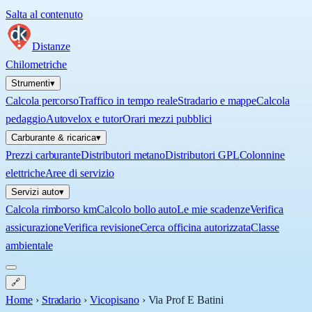
Salta al contenuto
Distanze
Chilometriche
Strumenti
▾
Calcola percorso
Traffico in tempo reale
Stradario e mappe
Calcola
pedaggio
Autovelox e tutor
Orari mezzi pubblici
Carburante & ricarica
▾
Prezzi carburante
Distributori metano
Distributori GPL
Colonnine
elettriche
Aree di servizio
Servizi auto
▾
Calcola rimborso km
Calcolo bollo auto
Le mie scadenze
Verifica
assicurazione
Verifica revisione
Cerca officina autorizzata
Classe
ambientale
🔗
Home
›
Stradario
›
Vicopisano
›
Via Prof E Batini