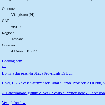
Comune
Vicopisano
(
PI
)
CAP
56010
Regione
Toscana
Coordinate
43.6999
,
10.5844
Booking.com
🛏️
Dormi a due passi da Strada Provinciale Di Buti
Hotel, B&B e case vacanza vicinissimi a Strada Provinciale Di Buti, Vi
✓
Cancellazione gratuita
✓
Nessun costo di prenotazione
✓
Recensioni
Vedi gli hotel →