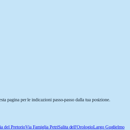
sta pagina per le indicazioni passo-passo dalla tua posizione.
ia del Pretorio
Via Famiglia Petri
Salita dell'Orologio
Largo Guglielmo