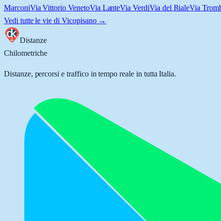
Marconi
Via Vittorio Veneto
Via Lante
Via Verdi
Via del Riale
Via Trom
Vedi tutte le vie di
Vicopisano
→
Distanze
Chilometriche
Distanze, percorsi e traffico in tempo reale in tutta Italia.