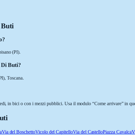
 Buti
no?
isano (PI).
 Di Buti?
PI), Toscana.
di, in bici o con i mezzi pubblici. Usa il modulo “Come arrivare” in que
uti
a
Via del Boschetto
Vicolo del Capitello
Via del Castello
Piazza Cavalca
V