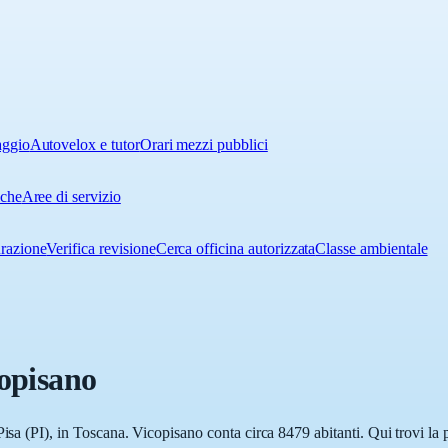
aggio
Autovelox e tutor
Orari mezzi pubblici
iche
Aree di servizio
urazione
Verifica revisione
Cerca officina autorizzata
Classe ambientale
opisano
isa (PI), in Toscana. Vicopisano conta circa 8479 abitanti. Qui trovi la 