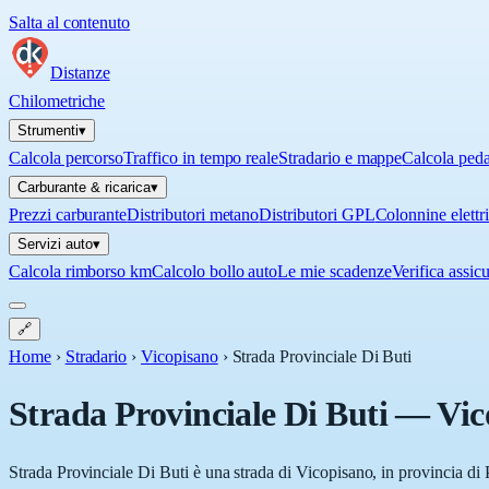
Salta al contenuto
Distanze
Chilometriche
Strumenti
▾
Calcola percorso
Traffico in tempo reale
Stradario e mappe
Calcola ped
Carburante & ricarica
▾
Prezzi carburante
Distributori metano
Distributori GPL
Colonnine elettr
Servizi auto
▾
Calcola rimborso km
Calcolo bollo auto
Le mie scadenze
Verifica assic
🔗
Home
›
Stradario
›
Vicopisano
›
Strada Provinciale Di Buti
Strada Provinciale Di Buti
—
Vic
Strada Provinciale Di Buti è una strada di Vicopisano, in provincia di P