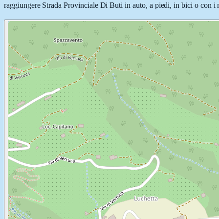
raggiungere Strada Provinciale Di Buti in auto, a piedi, in bici o con i 