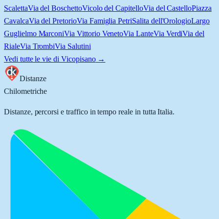
Scaletta
Via del Boschetto
Vicolo del Capitello
Via del Castello
Piazza
Cavalca
Via del Pretorio
Via Famiglia Petri
Salita dell'Orologio
Largo
Guglielmo Marconi
Via Vittorio Veneto
Via Lante
Via Verdi
Via del
Riale
Via Trombi
Via Salutini
Vedi tutte le vie di
Vicopisano
→
Distanze
Chilometriche
Distanze, percorsi e traffico in tempo reale in tutta Italia.