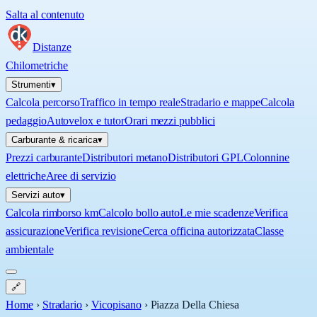
Salta al contenuto
Distanze
Chilometriche
Strumenti
▾
Calcola percorso
Traffico in tempo reale
Stradario e mappe
Calcola
pedaggio
Autovelox e tutor
Orari mezzi pubblici
Carburante & ricarica
▾
Prezzi carburante
Distributori metano
Distributori GPL
Colonnine
elettriche
Aree di servizio
Servizi auto
▾
Calcola rimborso km
Calcolo bollo auto
Le mie scadenze
Verifica
assicurazione
Verifica revisione
Cerca officina autorizzata
Classe
ambientale
🔗
Home
›
Stradario
›
Vicopisano
›
Piazza Della Chiesa