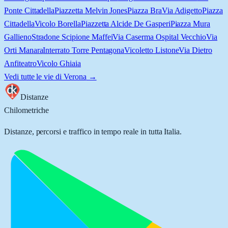
Ponte Cittadella
Piazzetta Melvin Jones
Piazza Bra
Via Adigetto
Piazza
Cittadella
Vicolo Borella
Piazzetta Alcide De Gasperi
Piazza Mura
Gallieno
Stradone Scipione Maffei
Via Caserma Ospital Vecchio
Via
Orti Manara
Interrato Torre Pentagona
Vicoletto Listone
Via Dietro
Anfiteatro
Vicolo Ghiaia
Vedi tutte le vie di
Verona
→
Distanze
Chilometriche
Distanze, percorsi e traffico in tempo reale in tutta Italia.