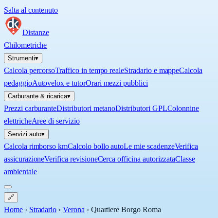
Salta al contenuto
Distanze
Chilometriche
Strumenti
▾
Calcola percorso
Traffico in tempo reale
Stradario e mappe
Calcola
pedaggio
Autovelox e tutor
Orari mezzi pubblici
Carburante & ricarica
▾
Prezzi carburante
Distributori metano
Distributori GPL
Colonnine
elettriche
Aree di servizio
Servizi auto
▾
Calcola rimborso km
Calcolo bollo auto
Le mie scadenze
Verifica
assicurazione
Verifica revisione
Cerca officina autorizzata
Classe
ambientale
🔗
Home
›
Stradario
›
Verona
›
Quartiere Borgo Roma