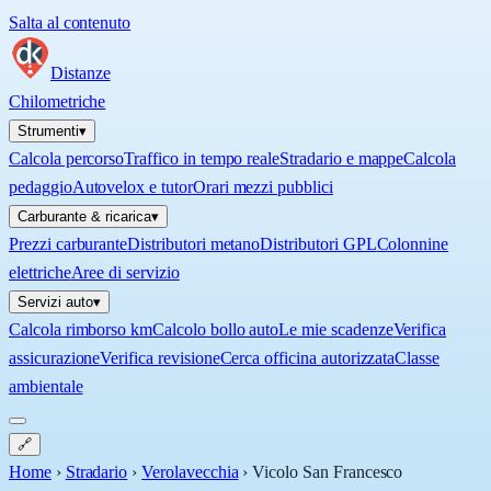
Salta al contenuto
Distanze
Chilometriche
Strumenti
▾
Calcola percorso
Traffico in tempo reale
Stradario e mappe
Calcola
pedaggio
Autovelox e tutor
Orari mezzi pubblici
Carburante & ricarica
▾
Prezzi carburante
Distributori metano
Distributori GPL
Colonnine
elettriche
Aree di servizio
Servizi auto
▾
Calcola rimborso km
Calcolo bollo auto
Le mie scadenze
Verifica
assicurazione
Verifica revisione
Cerca officina autorizzata
Classe
ambientale
🔗
Home
›
Stradario
›
Verolavecchia
›
Vicolo San Francesco