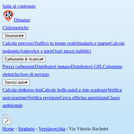
Salta al contenuto
Distanze
Chilometriche
Strumenti
▾
Calcola percorso
Traffico in tempo reale
Stradario e mappe
Calcola
pedaggio
Autovelox e tutor
Orari mezzi pubblici
Carburante & ricarica
▾
Prezzi carburante
Distributori metano
Distributori GPL
Colonnine
elettriche
Aree di servizio
Servizi auto
▾
Calcola rimborso km
Calcolo bollo auto
Le mie scadenze
Verifica
assicurazione
Verifica revisione
Cerca officina autorizzata
Classe
ambientale
🔗
Home
›
Stradario
›
Verolavecchia
›
Via Vittorio Bachelet