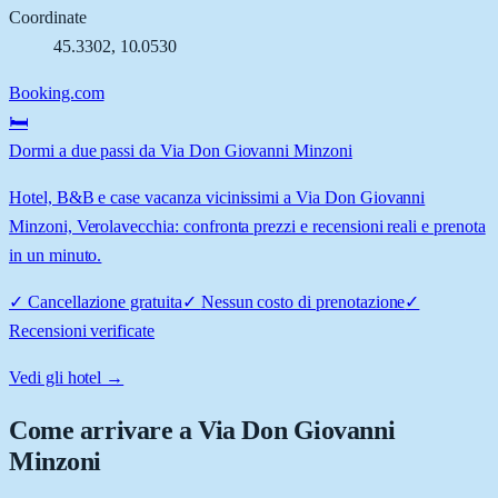
Coordinate
45.3302
,
10.0530
Booking.com
🛏️
Dormi a due passi da Via Don Giovanni Minzoni
Hotel, B&B e case vacanza vicinissimi a Via Don Giovanni
Minzoni, Verolavecchia: confronta prezzi e recensioni reali e prenota
in un minuto.
✓
Cancellazione gratuita
✓
Nessun costo di prenotazione
✓
Recensioni verificate
Vedi gli hotel →
Come arrivare a
Via Don Giovanni
Minzoni