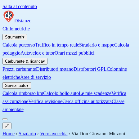
Salta al contenuto
Distanze
Chilometriche
Strumenti
▾
Calcola percorso
Traffico in tempo reale
Stradario e mappe
Calcola
pedaggio
Autovelox e tutor
Orari mezzi pubblici
Carburante & ricarica
▾
Prezzi carburante
Distributori metano
Distributori GPL
Colonnine
elettriche
Aree di servizio
Servizi auto
▾
Calcola rimborso km
Calcolo bollo auto
Le mie scadenze
Verifica
assicurazione
Verifica revisione
Cerca officina autorizzata
Classe
ambientale
🔗
Home
›
Stradario
›
Verolavecchia
›
Via Don Giovanni Minzoni