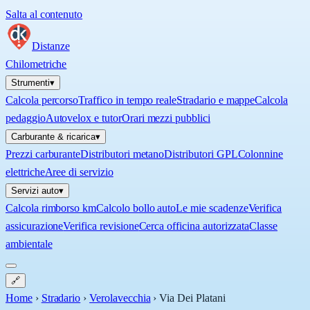
Salta al contenuto
Distanze
Chilometriche
Strumenti
▾
Calcola percorso
Traffico in tempo reale
Stradario e mappe
Calcola
pedaggio
Autovelox e tutor
Orari mezzi pubblici
Carburante & ricarica
▾
Prezzi carburante
Distributori metano
Distributori GPL
Colonnine
elettriche
Aree di servizio
Servizi auto
▾
Calcola rimborso km
Calcolo bollo auto
Le mie scadenze
Verifica
assicurazione
Verifica revisione
Cerca officina autorizzata
Classe
ambientale
🔗
Home
›
Stradario
›
Verolavecchia
›
Via Dei Platani