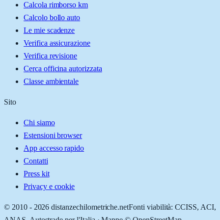
Calcola rimborso km
Calcolo bollo auto
Le mie scadenze
Verifica assicurazione
Verifica revisione
Cerca officina autorizzata
Classe ambientale
Sito
Chi siamo
Estensioni browser
App accesso rapido
Contatti
Press kit
Privacy e cookie
© 2010 -
2026
distanzechilometriche.net
Fonti viabilità: CCISS, ACI,
ANAS, Autostrade per l'Italia · Mappe © OpenStreetMap