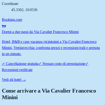
Coordinate
45.3302
,
10.0530
Booking.com
🛏️
Dormi a due passi da Via Cavalier Francesco Minini
Hotel, B&B e case vacanza vicinissimi a Via Cavalier Francesco
Minini, Verolavecchia: confronta prezzi e recensioni reali e prenota
in un minuto.
✓
Cancellazione gratuita
✓
Nessun costo di prenotazione
✓
Recensioni verificate
Vedi gli hotel →
Come arrivare a
Via Cavalier Francesco
Minini