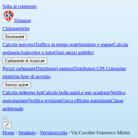
Salta al contenuto
Distanze
Chilometriche
Strumenti
▾
Calcola percorso
Traffico in tempo reale
Stradario e mappe
Calcola
pedaggio
Autovelox e tutor
Orari mezzi pubblici
Carburante & ricarica
▾
Prezzi carburante
Distributori metano
Distributori GPL
Colonnine
elettriche
Aree di servizio
Servizi auto
▾
Calcola rimborso km
Calcolo bollo auto
Le mie scadenze
Verifica
assicurazione
Verifica revisione
Cerca officina autorizzata
Classe
ambientale
🔗
Home
›
Stradario
›
Verolavecchia
›
Via Cavalier Francesco Minini