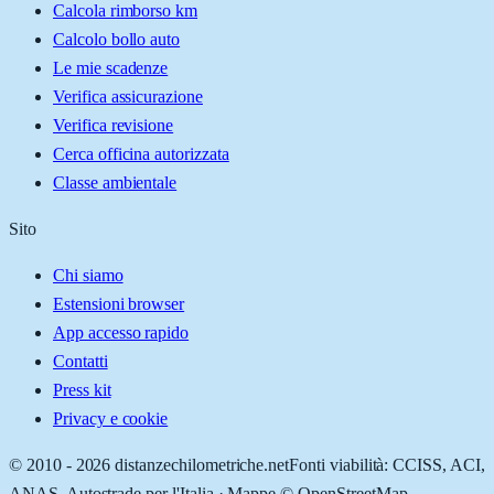
Calcola rimborso km
Calcolo bollo auto
Le mie scadenze
Verifica assicurazione
Verifica revisione
Cerca officina autorizzata
Classe ambientale
Sito
Chi siamo
Estensioni browser
App accesso rapido
Contatti
Press kit
Privacy e cookie
© 2010 -
2026
distanzechilometriche.net
Fonti viabilità: CCISS, ACI,
ANAS, Autostrade per l'Italia · Mappe © OpenStreetMap