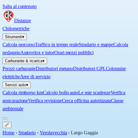
Salta al contenuto
Distanze
Chilometriche
Strumenti
▾
Calcola percorso
Traffico in tempo reale
Stradario e mappe
Calcola
pedaggio
Autovelox e tutor
Orari mezzi pubblici
Carburante & ricarica
▾
Prezzi carburante
Distributori metano
Distributori GPL
Colonnine
elettriche
Aree di servizio
Servizi auto
▾
Calcola rimborso km
Calcolo bollo auto
Le mie scadenze
Verifica
assicurazione
Verifica revisione
Cerca officina autorizzata
Classe
ambientale
🔗
Home
›
Stradario
›
Verolavecchia
›
Largo Gaggia