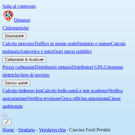
Salta al contenuto
Distanze
Chilometriche
Strumenti
▾
Calcola percorso
Traffico in tempo reale
Stradario e mappe
Calcola
pedaggio
Autovelox e tutor
Orari mezzi pubblici
Carburante & ricarica
▾
Prezzi carburante
Distributori metano
Distributori GPL
Colonnine
elettriche
Aree di servizio
Servizi auto
▾
Calcola rimborso km
Calcolo bollo auto
Le mie scadenze
Verifica
assicurazione
Verifica revisione
Cerca officina autorizzata
Classe
ambientale
🔗
Home
›
Stradario
›
Verolavecchia
›
Cascina Fenil Prestini