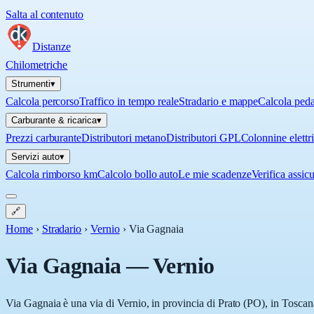
Salta al contenuto
Distanze
Chilometriche
Strumenti
▾
Calcola percorso
Traffico in tempo reale
Stradario e mappe
Calcola ped
Carburante & ricarica
▾
Prezzi carburante
Distributori metano
Distributori GPL
Colonnine elettr
Servizi auto
▾
Calcola rimborso km
Calcolo bollo auto
Le mie scadenze
Verifica assic
🔗
Home
›
Stradario
›
Vernio
›
Via Gagnaia
Via Gagnaia
—
Vernio
Via Gagnaia è una via di Vernio, in provincia di Prato (PO), in Toscana