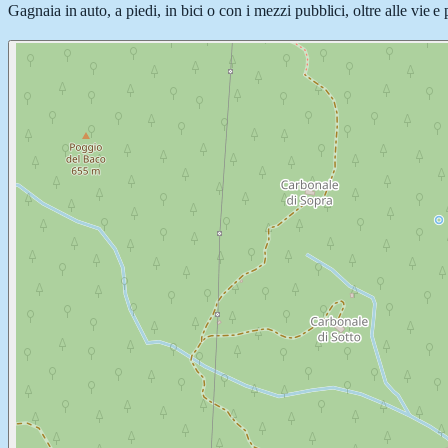
Gagnaia in auto, a piedi, in bici o con i mezzi pubblici, oltre alle vie 