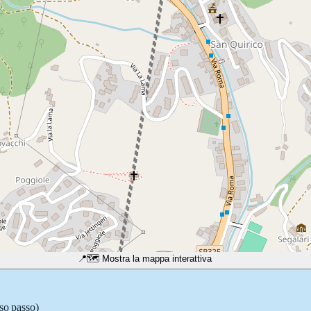
📍
🗺️ Mostra la mappa interattiva
sso passo)