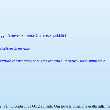
aggio
Autovelox e tutor
Orari mezzi pubblici
iche
Aree di servizio
urazione
Verifica revisione
Cerca officina autorizzata
Classe ambientale
. Vernio conta circa 6012 abitanti. Qui trovi la posizione esatta sulla m