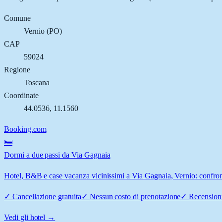
Comune
Vernio
(
PO
)
CAP
59024
Regione
Toscana
Coordinate
44.0536
,
11.1560
Booking.com
🛏️
Dormi a due passi da Via Gagnaia
Hotel, B&B e case vacanza vicinissimi a Via Gagnaia, Vernio: confronta
✓
Cancellazione gratuita
✓
Nessun costo di prenotazione
✓
Recensioni
Vedi gli hotel →