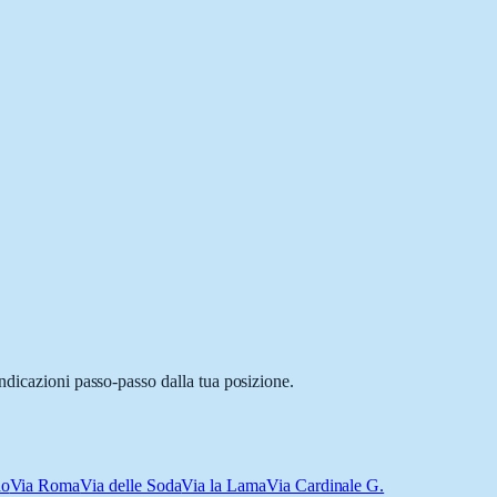
ndicazioni passo-passo dalla tua posizione.
no
Via Roma
Via delle Soda
Via la Lama
Via Cardinale G.