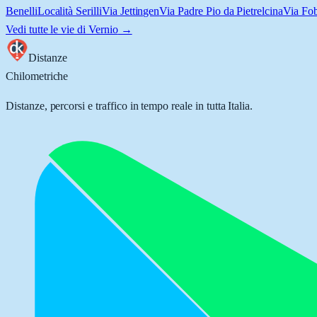
Benelli
Località Serilli
Via Jettingen
Via Padre Pio da Pietrelcina
Via Fo
Vedi tutte le vie di
Vernio
→
Distanze
Chilometriche
Distanze, percorsi e traffico in tempo reale in tutta Italia.