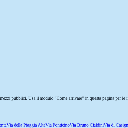
i mezzi pubblici. Usa il modulo “Come arrivare” in questa pagina per le i
enta
Via della Piaggia Alta
Via Ponticino
Via Bruno Cialdini
Via di Casig