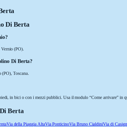
Berta
no Di Berta
nio?
 Vernio (PO).
olino Di Berta?
to (PO), Toscana.
iedi, in bici o con i mezzi pubblici. Usa il modulo “Come arrivare” in qu
 Di Berta
enta
Via della Piaggia Alta
Via Ponticino
Via Bruno Cialdini
Via di Casig