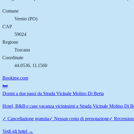
Comune
Vernio
(
PO
)
CAP
59024
Regione
Toscana
Coordinate
44.0536
,
11.1560
Booking.com
🛏️
Dormi a due passi da Strada Vicinale Molino Di Berta
Hotel, B&B e case vacanza vicinissimi a Strada Vicinale Molino Di Bert
✓
Cancellazione gratuita
✓
Nessun costo di prenotazione
✓
Recensioni
Vedi gli hotel →