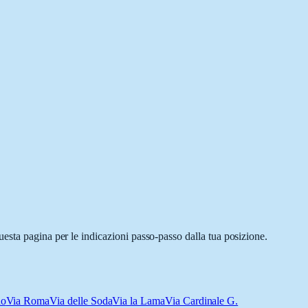
esta pagina per le indicazioni passo-passo dalla tua posizione.
no
Via Roma
Via delle Soda
Via la Lama
Via Cardinale G.