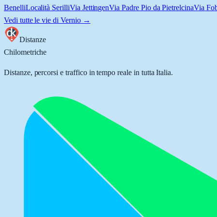
Benelli
Località Serilli
Via Jettingen
Via Padre Pio da Pietrelcina
Via Fo
Vedi tutte le vie di
Vernio
→
Distanze
Chilometriche
Distanze, percorsi e traffico in tempo reale in tutta Italia.