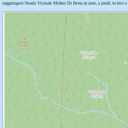
raggiungere Strada Vicinale Molino Di Berta in auto, a piedi, in bici o 