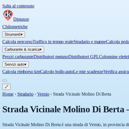
Salta al contenuto
Distanze
Chilometriche
Strumenti
▾
Calcola percorso
Traffico in tempo reale
Stradario e mappe
Calcola ped
Carburante & ricarica
▾
Prezzi carburante
Distributori metano
Distributori GPL
Colonnine elettr
Servizi auto
▾
Calcola rimborso km
Calcolo bollo auto
Le mie scadenze
Verifica assic
🔗
Home
›
Stradario
›
Vernio
›
Strada Vicinale Molino Di Berta
Strada Vicinale Molino Di Berta
Strada Vicinale Molino Di Berta è una strada di Vernio, in provincia di